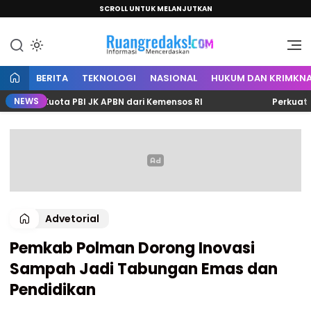
SCROLL UNTUK MELANJUTKAN
Informasi Mencerdaskan
Ruang Redaksi
BERITA
TEKNOLOGI
NASIONAL
HUKUM DAN KRIMKNA
NEWS
4 Kuota PBI JK APBN dari Kemensos RI
Perkuat Sinerg
Advetorial
Pemkab Polman Dorong Inovasi
Sampah Jadi Tabungan Emas dan
Pendidikan