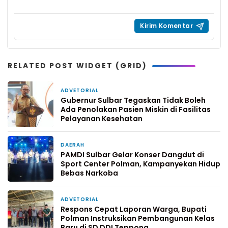
RELATED POST WIDGET (GRID)
ADVETORIAL
4 hari yang lalu
Gubernur Sulbar Tegaskan Tidak Boleh
Ada Penolakan Pasien Miskin di Fasilitas
Pelayanan Kesehatan
DAERAH
5 hari yang lalu
PAMDI Sulbar Gelar Konser Dangdut di
Sport Center Polman, Kampanyekan Hidup
Bebas Narkoba
ADVETORIAL
7 hari yang lalu
Respons Cepat Laporan Warga, Bupati
Polman Instruksikan Pembangunan Kelas
Baru di SD DDI Teppong