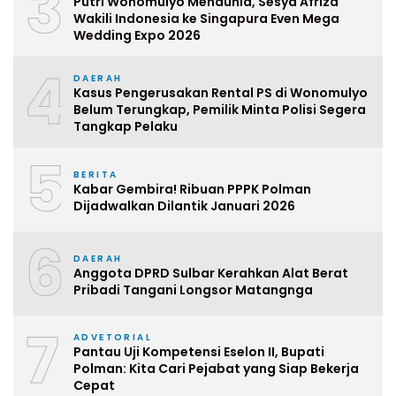
3
Putri Wonomulyo Mendunia, Sesya Afriza
Wakili Indonesia ke Singapura Even Mega
Wedding Expo 2026
4
DAERAH
Kasus Pengerusakan Rental PS di Wonomulyo
Belum Terungkap, Pemilik Minta Polisi Segera
Tangkap Pelaku
5
BERITA
Kabar Gembira! Ribuan PPPK Polman
Dijadwalkan Dilantik Januari 2026
6
DAERAH
Anggota DPRD Sulbar Kerahkan Alat Berat
Pribadi Tangani Longsor Matangnga
7
ADVETORIAL
Pantau Uji Kompetensi Eselon II, Bupati
Polman: Kita Cari Pejabat yang Siap Bekerja
Cepat