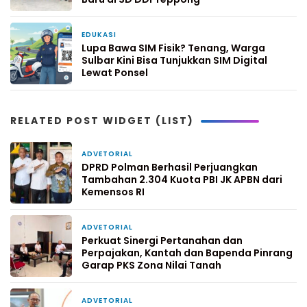
EDUKASI
1 minggu yang lalu
Lupa Bawa SIM Fisik? Tenang, Warga
Sulbar Kini Bisa Tunjukkan SIM Digital
Lewat Ponsel
RELATED POST WIDGET (LIST)
ADVETORIAL
3 jam yang lalu
DPRD Polman Berhasil Perjuangkan
Tambahan 2.304 Kuota PBI JK APBN dari
Kemensos RI
ADVETORIAL
2 hari yang lalu
Perkuat Sinergi Pertanahan dan
Perpajakan, Kantah dan Bapenda Pinrang
Garap PKS Zona Nilai Tanah
ADVETORIAL
4 hari yang lalu