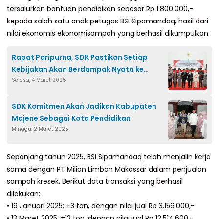
tersalurkan bantuan pendidikan sebesar Rp 1.800.000,-
kepada salah satu anak petugas BSI Sipamandaq, hasil dari
nilai ekonomis ekonomisampah yang berhasil dikumpulkan.
Rapat Paripurna, SDK Pastikan Setiap
Kebijakan Akan Berdampak Nyata ke
Selasa, 4 Maret 2025
Masyarakat
SDK Komitmen Akan Jadikan Kabupaten
Majene Sebagai Kota Pendidikan
Minggu, 2 Maret 2025
Sepanjang tahun 2025, BSI Sipamandaq telah menjalin kerja
sama dengan PT Milion Limbah Makassar dalam penjualan
sampah kresek. Berikut data transaksi yang berhasil
dilakukan:
• 19 Januari 2025: ±3 ton, dengan nilai jual Rp 3.156.000,-
• 13 Maret 2025: ±12 ton, dengan nilai jual Rp 12.514.600,-