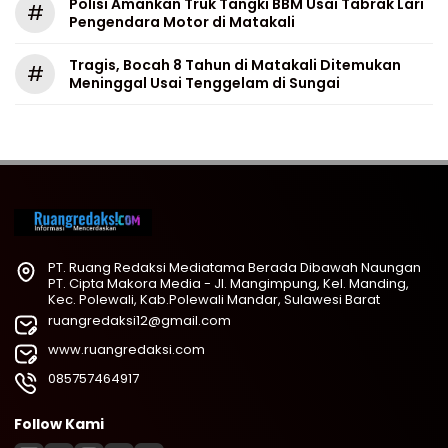
Polisi Amankan Truk Tangki BBM Usai Tabrak Lari
#
Pengendara Motor di Matakali
Tragis, Bocah 8 Tahun di Matakali Ditemukan
#
Meninggal Usai Tenggelam di Sungai
PT. Ruang Redaksi Mediatama Berada Dibawah Naungan
PT. Cipta Makora Media - Jl. Mangimpung, Kel. Manding,
Kec. Polewali, Kab.Polewali Mandar, Sulawesi Barat
ruangredaksi12@gmail.com
www.ruangredaksi.com
085757464917
Follow Kami