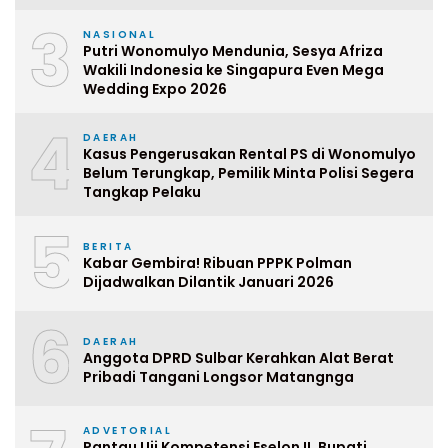
3
NASIONAL
Putri Wonomulyo Mendunia, Sesya Afriza
Wakili Indonesia ke Singapura Even Mega
Wedding Expo 2026
4
DAERAH
Kasus Pengerusakan Rental PS di Wonomulyo
Belum Terungkap, Pemilik Minta Polisi Segera
Tangkap Pelaku
5
BERITA
Kabar Gembira! Ribuan PPPK Polman
Dijadwalkan Dilantik Januari 2026
6
DAERAH
Anggota DPRD Sulbar Kerahkan Alat Berat
Pribadi Tangani Longsor Matangnga
ADVETORIAL
Pantau Uji Kompetensi Eselon II, Bupati