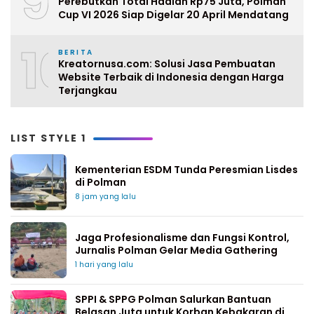
9
Perebutkan Total Hadiah Rp75 Juta, Polman
Cup VI 2026 Siap Digelar 20 April Mendatang
10
BERITA
Kreatornusa.com: Solusi Jasa Pembuatan
Website Terbaik di Indonesia dengan Harga
Terjangkau
LIST STYLE 1
Kementerian ESDM Tunda Peresmian Lisdes
di Polman
8 jam yang lalu
Jaga Profesionalisme dan Fungsi Kontrol,
Jurnalis Polman Gelar Media Gathering
1 hari yang lalu
SPPI & SPPG Polman Salurkan Bantuan
Belasan Juta untuk Korban Kebakaran di