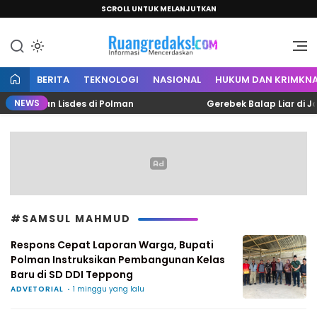
SCROLL UNTUK MELANJUTKAN
Informasi Mencerdaskan
Ruang Redaksi
BERITA
TEKNOLOGI
NASIONAL
HUKUM DAN KRIMKNA
NEWS
esmian Lisdes di Polman
Gerebek Balap Liar di Jalan
#SAMSUL MAHMUD
Respons Cepat Laporan Warga, Bupati
Polman Instruksikan Pembangunan Kelas
Baru di SD DDI Teppong
ADVETORIAL
1 minggu yang lalu