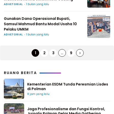
ADVETORIAL
1 bulan yang lalu
Gunakan Dana Operasional Bupati,
Samsul Mahmud Bantu Modal Usaha 10
Pelaku UMKM
ADVETORIAL
1 bulan yang lalu
1
2
3
…
9
RUANG BERITA
Kementerian ESDM Tunda Peresmian Lisdes
di Polman
8 jam yang lalu
Jaga Profesionalisme dan Fungsi Kontrol,
Jurnalis Polman Gelar Media Gathering