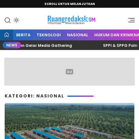
SCROLL UNTUK MELANJUTKAN
Informasi Mencerdaskan
Ruang Redaksi
BERITA
TEKNOLOGI
NASIONAL
HUKUM DAN KRIMKNA
NEWS
s Polman Gelar Media Gathering
SPPI & SPPG Polman Sa
KATEGORI: NASIONAL