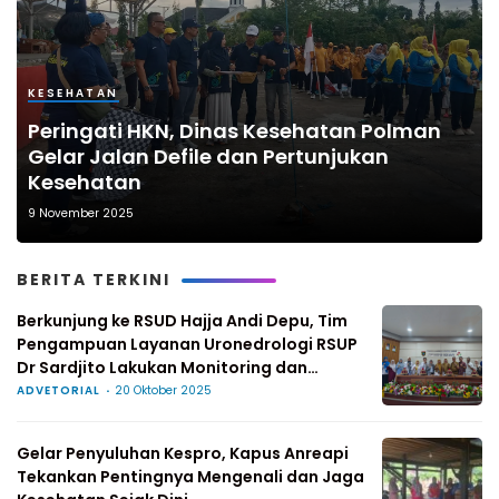
KESEHATAN
Peringati HKN, Dinas Kesehatan Polman
Gelar Jalan Defile dan Pertunjukan
Kesehatan
9 November 2025
BERITA TERKINI
Berkunjung ke RSUD Hajja Andi Depu, Tim
Pengampuan Layanan Uronedrologi RSUP
Dr Sardjito Lakukan Monitoring dan
Visitasi
ADVETORIAL
20 Oktober 2025
Gelar Penyuluhan Kespro, Kapus Anreapi
Tekankan Pentingnya Mengenali dan Jaga