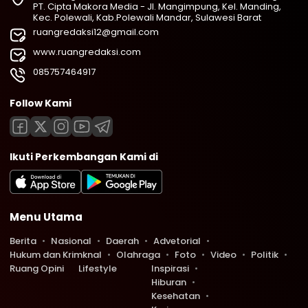
PT. Cipta Makora Media - Jl. Mangimpung, Kel. Manding,
Kec. Polewali, Kab.Polewali Mandar, Sulawesi Barat
ruangredaksi12@gmail.com
www.ruangredaksi.com
085757464917
Follow Kami
Ikuti Perkembangan Kami di
Menu Utama
Berita
Nasional
Daerah
Advetorial
Hukum dan Krimknal
Olahraga
Foto
Video
Politik
Ruang Opini
Lifestyle
Inspirasi
Hiburan
Kesehatan