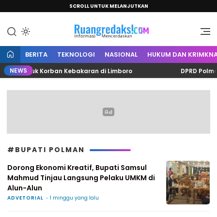
SCROLL UNTUK MELANJUTKAN
Informasi Mencerdaskan
Ruang Redaksi
BERITA
TEKNOLOGI
NASIONAL
HUKUM DAN KRIMKNA
NEWS
ta untuk Korban Kebakaran di Limboro
DPRD Polman Be
#BUPATI POLMAN
Dorong Ekonomi Kreatif, Bupati Samsul
Mahmud Tinjau Langsung Pelaku UMKM di
Alun-Alun
ADVETORIAL
1 minggu yang lalu