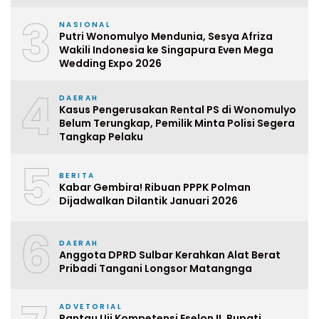
3
NASIONAL
Putri Wonomulyo Mendunia, Sesya Afriza
Wakili Indonesia ke Singapura Even Mega
Wedding Expo 2026
4
DAERAH
Kasus Pengerusakan Rental PS di Wonomulyo
Belum Terungkap, Pemilik Minta Polisi Segera
Tangkap Pelaku
5
BERITA
Kabar Gembira! Ribuan PPPK Polman
Dijadwalkan Dilantik Januari 2026
6
DAERAH
Anggota DPRD Sulbar Kerahkan Alat Berat
Pribadi Tangani Longsor Matangnga
ADVETORIAL
Pantau Uji Kompetensi Eselon II, Bupati