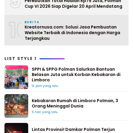
9
Perebutkan Total Hadiah Rp75 Juta, Polman
Cup VI 2026 Siap Digelar 20 April Mendatang
10
BERITA
Kreatornusa.com: Solusi Jasa Pembuatan
Website Terbaik di Indonesia dengan Harga
Terjangkau
LIST STYLE 1
SPPI & SPPG Polman Salurkan Bantuan
Belasan Juta untuk Korban Kebakaran di
Limboro
13 jam yang lalu
Kebakaran Rumah di Limboro Polman, 3
Orang Meninggal Dunia
5 hari yang lalu
Lintas Provinsi! Damkar Polman Terjun