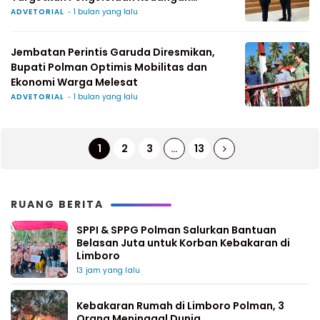
Akuntabel
ADVETORIAL
1 bulan yang lalu
Jembatan Perintis Garuda Diresmikan,
Bupati Polman Optimis Mobilitas dan
Ekonomi Warga Melesat
ADVETORIAL
1 bulan yang lalu
1
2
3
…
13
RUANG BERITA
SPPI & SPPG Polman Salurkan Bantuan
Belasan Juta untuk Korban Kebakaran di
Limboro
13 jam yang lalu
Kebakaran Rumah di Limboro Polman, 3
Orang Meninggal Dunia