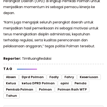
Perangkat Daerah (OPD) di lingkup Pemkab Polman untuk
menjadikan momentum ini sebagai pemacu kinerja ke
depan.
“Kami juga mengajak seluruh perangkat daerah untuk
menjadikan hasil pemeriksaan ini sebagai motivasi untuk
terus meningkatkan disiplin administrasi, kepatuhan
terhadap regulasi, serta kualitas perencanaan dan
pelaksanaan anggaran,” tegas politisi Polman tersebut.
Reporter:
TimRuangRedaksi
TAG
Absen
Dprd Polman
Fadly
Fahry
Keseriusan
Ketua
ketua DPRD Polman
opini
Pemda
Pemkab Polman
Polman
Polman Raih WTP
Tahun