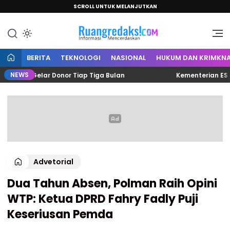
SCROLL UNTUK MELANJUTKAN
Informasi Mencerdaskan
Ruang Redaksi
BERITA
TEKNOLOGI
NASIONAL
HUKUM DAN KRIMKNA
NEWS
ten Gelar Donor Tiap Tiga Bulan
Kementerian ESDM Tun
Advetorial
Dua Tahun Absen, Polman Raih Opini
WTP: Ketua DPRD Fahry Fadly Puji
Keseriusan Pemda