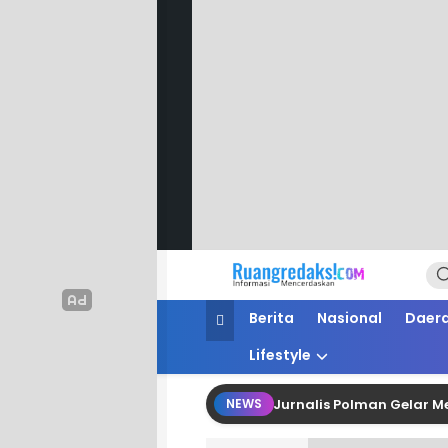
Ruang Redaksi
Informasi Mencerdaskan
Berita
Nasional
Daer
Lifestyle
esionalisme dan Fungsi Kontrol, Jurnalis Polman Gelar Media G
NEWS