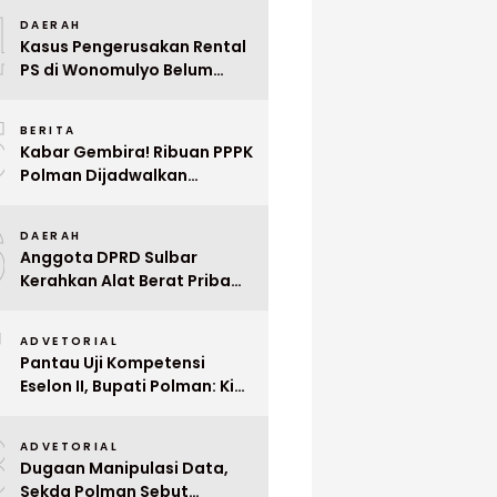
4
Mega Wedding Expo 2026
DAERAH
Kasus Pengerusakan Rental
PS di Wonomulyo Belum
Terungkap, Pemilik Minta
5
Polisi Segera Tangkap
BERITA
Pelaku
Kabar Gembira! Ribuan PPPK
Polman Dijadwalkan
Dilantik Januari 2026
6
DAERAH
Anggota DPRD Sulbar
Kerahkan Alat Berat Pribadi
Tangani Longsor
7
Matangnga
ADVETORIAL
Pantau Uji Kompetensi
Eselon II, Bupati Polman: Kita
Cari Pejabat yang Siap
8
Bekerja Cepat
ADVETORIAL
Dugaan Manipulasi Data,
Sekda Polman Sebut