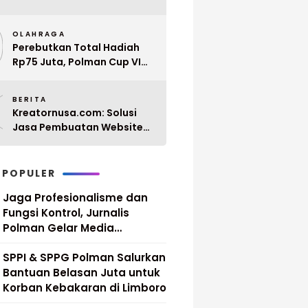
Penyerahan 10 SK PPPK
9
Paruh Waktu Balanipa
OLAHRAGA
Ditunda
Perebutkan Total Hadiah
Rp75 Juta, Polman Cup VI
2026 Siap Digelar 20 April
0
Mendatang
BERITA
Kreatornusa.com: Solusi
Jasa Pembuatan Website
Terbaik di Indonesia dengan
Harga Terjangkau
 POPULER
Jaga Profesionalisme dan
Fungsi Kontrol, Jurnalis
Polman Gelar Media
Gathering
SPPI & SPPG Polman Salurkan
Bantuan Belasan Juta untuk
Korban Kebakaran di Limboro