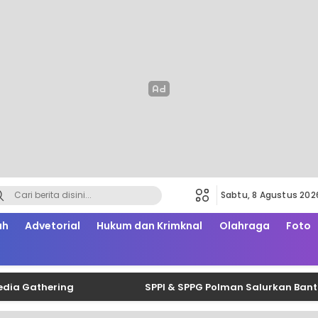
Sabtu, 8 Agustus 202
ah
Advetorial
Hukum dan Krimknal
Olahraga
Foto
athering
SPPI & SPPG Polman Salurkan Bantuan Be