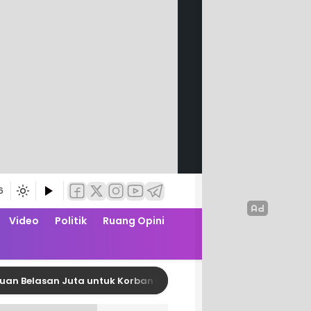
6
Video
Politik
Ruang Opini
lasan Juta untuk Korban Kebakaran di Limboro
DP