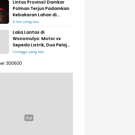
Lintas Provinsi! Damkar
Polman Terjun Padamkan
Kebakaran Lahan di
Pinrang
6 hari yang lalu
Laka Lantas di
Wonomulyo: Motor vs
Sepeda Listrik, Dua Pelajar
Dilarikan ke Rumah Sakit
1 minggu yang lalu