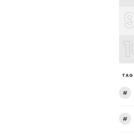
1
TAG
#
#