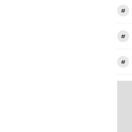
#
#
#