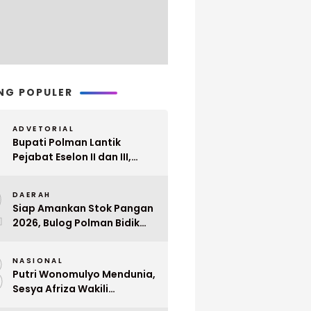
NG POPULER
ADVETORIAL
Bupati Polman Lantik
Pejabat Eselon II dan III,
Berikut Nama dan
2
Jabatannya
DAERAH
Siap Amankan Stok Pangan
2026, Bulog Polman Bidik
Penyerapan 51 Ribu Ton
3
Gabah Petani
NASIONAL
Putri Wonomulyo Mendunia,
Sesya Afriza Wakili
Indonesia ke Singapura Even