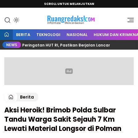
SCROLL UNTUK MELANJUTKAN
Informasi Mencerdaskan
Ruang Redaksi
BERITA
TEKNOLOGI
NASIONAL
HUKUM DAN KRIMKNA
NEWS
an Peringatan HUT RI, Pastikan Berjalan Lancar
Bupa
Berita
Aksi Heroik! Brimob Polda Sulbar
Tandu Warga Sakit Sejauh 7 Km
Lewati Material Longsor di Polman