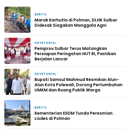
BERITA
3 jam yang lalu
Marak Karhutla di Polman, DLHK Sulbar
Didesak Siagakan Manggala Agni
ADVETORIAL
11 jam yang lalu
Pemprov Sulbar Terus Matangkan
Persiapan Peringatan HUT RI, Pastikan
Berjalan Lancar
ADVETORIAL
19 jam yang lalu
Bupati Samsul Mahmud Resmikan Alun-
Alun Kota Polewali, Dorong Pertumbuhan
UMKM dan Ruang Publik Warga
BERITA
1 hari yang lalu
Kementerian ESDM Tunda Peresmian
Lisdes di Polman