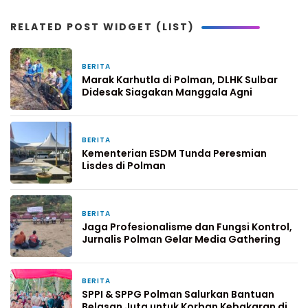
RELATED POST WIDGET (LIST)
BERITA
3 jam yang lalu
Marak Karhutla di Polman, DLHK Sulbar
Didesak Siagakan Manggala Agni
BERITA
1 hari yang lalu
Kementerian ESDM Tunda Peresmian
Lisdes di Polman
BERITA
2 hari yang lalu
Jaga Profesionalisme dan Fungsi Kontrol,
Jurnalis Polman Gelar Media Gathering
BERITA
3 hari yang lalu
SPPI & SPPG Polman Salurkan Bantuan
Belasan Juta untuk Korban Kebakaran di