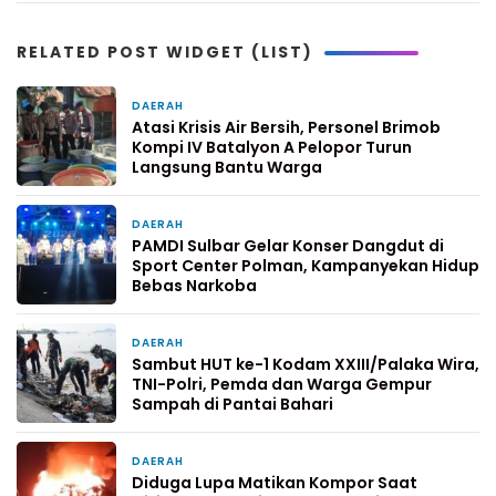
RELATED POST WIDGET (LIST)
DAERAH
7 hari yang lalu
Atasi Krisis Air Bersih, Personel Brimob
Kompi IV Batalyon A Pelopor Turun
Langsung Bantu Warga
DAERAH
1 minggu yang lalu
PAMDI Sulbar Gelar Konser Dangdut di
Sport Center Polman, Kampanyekan Hidup
Bebas Narkoba
DAERAH
1 minggu yang lalu
Sambut HUT ke-1 Kodam XXIII/Palaka Wira,
TNI-Polri, Pemda dan Warga Gempur
Sampah di Pantai Bahari
DAERAH
2 minggu yang lalu
Diduga Lupa Matikan Kompor Saat