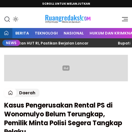
SCROLL UNTUK MELANJUTKAN
Informasi Mencerdaskan
Ruang Redaksi
BERITA
TEKNOLOGI
NASIONAL
HUKUM DAN KRIMKNA
NEWS
gatan HUT RI, Pastikan Berjalan Lancar
Bupati Samsu
Daerah
Kasus Pengerusakan Rental PS di
Wonomulyo Belum Terungkap,
Pemilik Minta Polisi Segera Tangkap
Pelaku