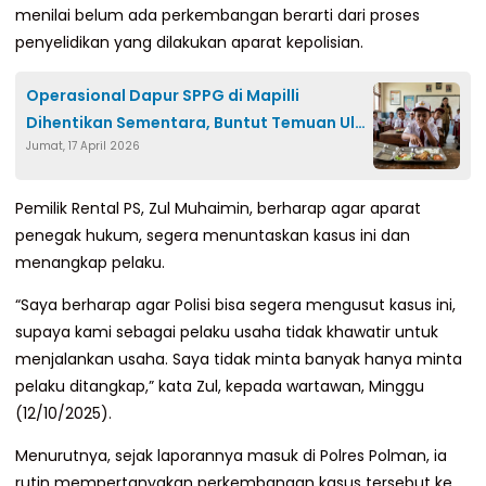
menilai belum ada perkembangan berarti dari proses
penyelidikan yang dilakukan aparat kepolisian.
Operasional Dapur SPPG di Mapilli
Dihentikan Sementara, Buntut Temuan Ulat
Jumat, 17 April 2026
di Menu MBG
Pemilik Rental PS, Zul Muhaimin, berharap agar aparat
penegak hukum, segera menuntaskan kasus ini dan
menangkap pelaku.
“Saya berharap agar Polisi bisa segera mengusut kasus ini,
supaya kami sebagai pelaku usaha tidak khawatir untuk
menjalankan usaha. Saya tidak minta banyak hanya minta
pelaku ditangkap,” kata Zul, kepada wartawan, Minggu
(12/10/2025).
Menurutnya, sejak laporannya masuk di Polres Polman, ia
rutin mempertanyakan perkembangan kasus tersebut ke