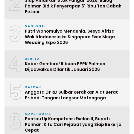
2
Siap Amankan Stok Pangan 2026, Bulog
Polman Bidik Penyerapan 51 Ribu Ton Gabah
Petani
3
NASIONAL
Putri Wonomulyo Mendunia, Sesya Afriza
Wakili Indonesia ke Singapura Even Mega
Wedding Expo 2026
4
BERITA
Kabar Gembira! Ribuan PPPK Polman
Dijadwalkan Dilantik Januari 2026
5
DAERAH
Anggota DPRD Sulbar Kerahkan Alat Berat
Pribadi Tangani Longsor Matangnga
6
ADVETORIAL
Pantau Uji Kompetensi Eselon II, Bupati
Polman: Kita Cari Pejabat yang Siap Bekerja
Cepat