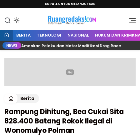
SCROLL UNTUK MELANJUTKAN
Informasi Mencerdaskan
Ruang Redaksi
BERITA
TEKNOLOGI
NASIONAL
HUKUM DAN KRIMKNA
NEWS
amuju Amankan Pelaku dan Motor Modifikasi Drag Race
Berita
Rampung Dihitung, Bea Cukai Sita
828.400 Batang Rokok Ilegal di
Wonomulyo Polman