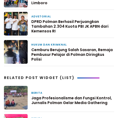
Limboro
ADVETORIAL
2 hari yang lalu
DPRD Polman Berhasil Perjuangkan
Tambahan 2.304 Kuota PBI JK APBN dari
Kemensos RI
HUKUM DAN KRIMKNAL
4 hari yang lalu
Cemburu Berujung Salah Sasaran, Remaja
Pembusur Pelajar di Polman Diringkus
Polisi
RELATED POST WIDGET (LIST)
BERITA
19 jam yang lalu
Jaga Profesionalisme dan Fungsi Kontrol,
Jurnalis Polman Gelar Media Gathering