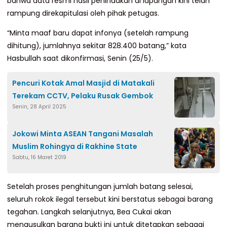
bahwa data resmi hasil penindakan di lapangan kini telah
rampung direkapitulasi oleh pihak petugas.
“Minta maaf baru dapat infonya (setelah rampung
dihitung), jumlahnya sekitar 828.400 batang,” kata
Hasbullah saat dikonfirmasi, Senin (25/5).
Pencuri Kotak Amal Masjid di Matakali
Terekam CCTV, Pelaku Rusak Gembok
Senin, 28 April 2025
Jokowi Minta ASEAN Tangani Masalah
Muslim Rohingya di Rakhine State
Sabtu, 16 Maret 2019
Setelah proses penghitungan jumlah batang selesai,
seluruh rokok ilegal tersebut kini berstatus sebagai barang
tegahan. Langkah selanjutnya, Bea Cukai akan
mengusulkan barang bukti ini untuk ditetapkan sebagai