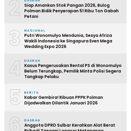
2
DAERAH
Siap Amankan Stok Pangan 2026, Bulog
Polman Bidik Penyerapan 51 Ribu Ton Gabah
Petani
3
NASIONAL
Putri Wonomulyo Mendunia, Sesya Afriza
Wakili Indonesia ke Singapura Even Mega
Wedding Expo 2026
4
DAERAH
Kasus Pengerusakan Rental PS di Wonomulyo
Belum Terungkap, Pemilik Minta Polisi Segera
Tangkap Pelaku
5
BERITA
Kabar Gembira! Ribuan PPPK Polman
Dijadwalkan Dilantik Januari 2026
6
DAERAH
Anggota DPRD Sulbar Kerahkan Alat Berat
Pribadi Tangani Longsor Matangnga