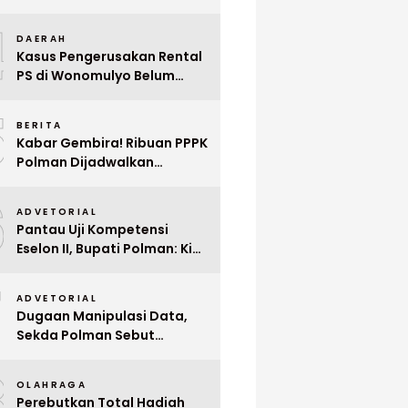
Indonesia ke Singapura Even
4
Mega Wedding Expo 2026
DAERAH
Kasus Pengerusakan Rental
PS di Wonomulyo Belum
Terungkap, Pemilik Minta
5
Polisi Segera Tangkap
BERITA
Pelaku
Kabar Gembira! Ribuan PPPK
Polman Dijadwalkan
Dilantik Januari 2026
6
ADVETORIAL
Pantau Uji Kompetensi
Eselon II, Bupati Polman: Kita
Cari Pejabat yang Siap
7
Bekerja Cepat
ADVETORIAL
Dugaan Manipulasi Data,
Sekda Polman Sebut
Penyerahan 10 SK PPPK
8
Paruh Waktu Balanipa
OLAHRAGA
Ditunda
Perebutkan Total Hadiah