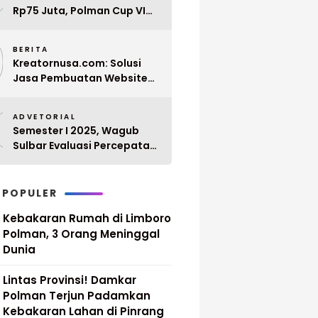
Rp75 Juta, Polman Cup VI
2026 Siap Digelar 20 April
9
Mendatang
BERITA
Kreatornusa.com: Solusi
Jasa Pembuatan Website
Terbaik di Indonesia dengan
0
Harga Terjangkau
ADVETORIAL
Semester I 2025, Wagub
Sulbar Evaluasi Percepatan
Penurunan Stunting
 POPULER
Kebakaran Rumah di Limboro
Polman, 3 Orang Meninggal
Dunia
Lintas Provinsi! Damkar
Polman Terjun Padamkan
Kebakaran Lahan di Pinrang