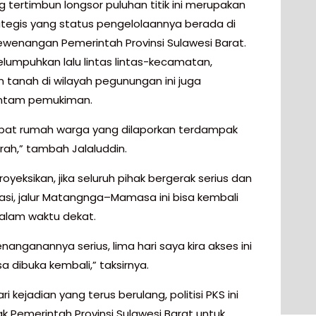
g tertimbun longsor puluhan titik ini merupakan
rategis yang status pengelolaannya berada di
wenangan Pemerintah Provinsi Sulawesi Barat.
elumpuhkan lalu lintas lintas-kecamatan,
n tanah di wilayah pegunungan ini juga
tam pemukiman.
at rumah warga yang dilaporkan terdampak
rah,” tambah Jalaluddin.
yeksikan, jika seluruh pihak bergerak serius dan
rasi, jalur Matangnga–Mamasa ini bisa kembali
alam waktu dekat.
nanganannya serius, lima hari saya kira akses ini
a dibuka kembali,” taksirnya.
ari kejadian yang terus berulang, politisi PKS ini
 Pemerintah Provinsi Sulawesi Barat untuk