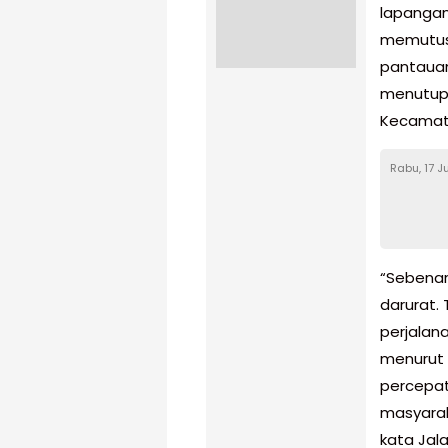
lapangan
memutus 
pantauann
menutup 
Kecamat
Rabu, 17 J
“Sebenar
darurat.
perjalan
menurut s
percepat
masyarak
kata Jala