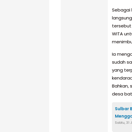
Sebagai 
langsung 
tersebut 
WITA unt
menimbun
Ia menga
sudah sa
yang terp
kendaraa
Bahkan, 
desa bat
Sulbar 
Mengga 
Sabtu, 31