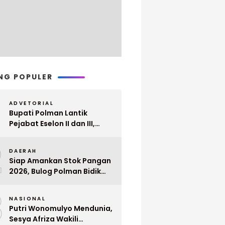
NG POPULER
ADVETORIAL
Bupati Polman Lantik
Pejabat Eselon II dan III,
Berikut Nama dan
2
Jabatannya
DAERAH
Siap Amankan Stok Pangan
2026, Bulog Polman Bidik
Penyerapan 51 Ribu Ton
3
Gabah Petani
NASIONAL
Putri Wonomulyo Mendunia,
Sesya Afriza Wakili