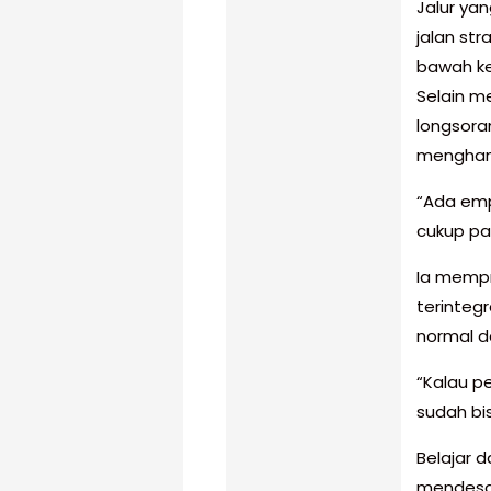
Jalur yan
jalan st
bawah ke
Selain m
longsora
menghan
“Ada emp
cukup pa
Ia mempro
terinteg
normal d
“Kalau pe
sudah bis
Belajar d
mendesak