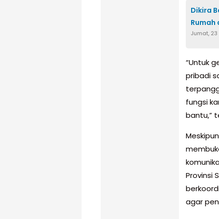
Dikira 
Rumah 
Jumat, 23
“Untuk g
pribadi 
terpanggi
fungsi k
bantu,” 
Meskipun
membuka 
komunika
Provinsi 
berkoord
agar pen