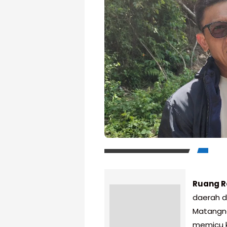
Ruang R
daerah 
Matangng
memicu kr