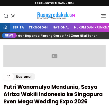
SCROLL UNTUK MELANJUTKAN
Informasi Mencerdaskan
Ruang Redaksi
BERITA
TEKNOLOGI
NASIONAL
HUKUM DAN KRIMKNA
NEWS
antah dan Bapenda Pinrang Garap PKS Zona Nilai Tanah
Nasional
Putri Wonomulyo Mendunia, Sesya
Afriza Wakili Indonesia ke Singapura
Even Mega Wedding Expo 2026