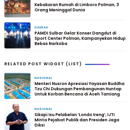
Kebakaran Rumah di Limboro Polman, 3
Orang Meninggal Dunia
DAERAH
4 hari yang lalu
PAMDI Sulbar Gelar Konser Dangdut di
Sport Center Polman, Kampanyekan Hidup
Bebas Narkoba
RELATED POST WIDGET (LIST)
NASIONAL
1 minggu yang lalu
Menteri Nusron Apresiasi Yayasan Buddha
Tzu Chi Dukungan Pembangunan Huntap
Untuk Korban Bencana di Aceh Tamiang
NASIONAL
2 minggu yang lalu
Sikapi Isu Pelabelan ‘Londo Ireng’, IJTI
Minta Pejabat Publik dan Presiden Jaga
Diksi