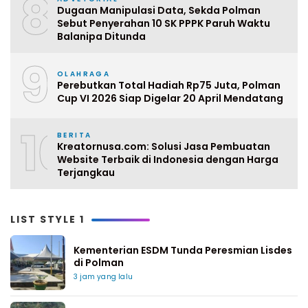
8
Dugaan Manipulasi Data, Sekda Polman
Sebut Penyerahan 10 SK PPPK Paruh Waktu
Balanipa Ditunda
9
OLAHRAGA
Perebutkan Total Hadiah Rp75 Juta, Polman
Cup VI 2026 Siap Digelar 20 April Mendatang
10
BERITA
Kreatornusa.com: Solusi Jasa Pembuatan
Website Terbaik di Indonesia dengan Harga
Terjangkau
LIST STYLE 1
Kementerian ESDM Tunda Peresmian Lisdes
di Polman
3 jam yang lalu