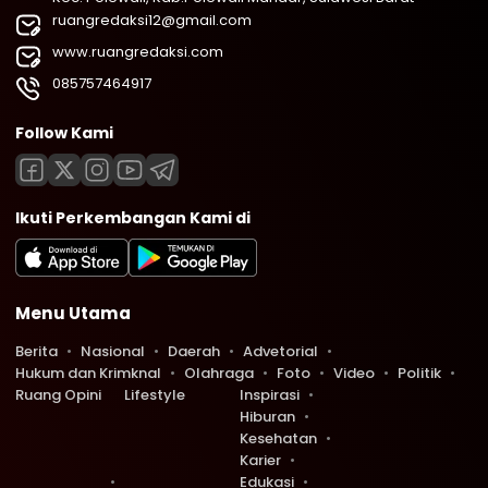
ruangredaksi12@gmail.com
www.ruangredaksi.com
085757464917
Follow Kami
Ikuti Perkembangan Kami di
Menu Utama
Berita
Nasional
Daerah
Advetorial
Hukum dan Krimknal
Olahraga
Foto
Video
Politik
Ruang Opini
Lifestyle
Inspirasi
Hiburan
Kesehatan
Karier
Edukasi