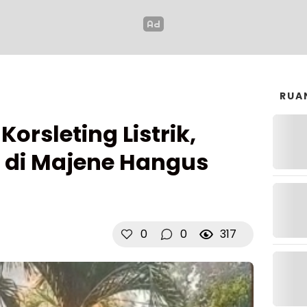
RUA
orsleting Listrik,
di Majene Hangus
0
0
317