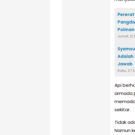
Pererat
Pangdam
Polman
Jumat, 21
Syamsu
Adalah
Jawab
Rabu, 27 
Api berha
armada p
memadamk
sekitar.
Tidak ad
Namun ke