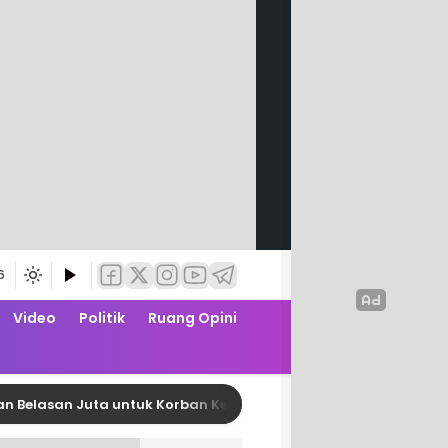
6
Video
Politik
Ruang Opini
an Juta untuk Korban Kebakaran di Limboro
DPRD 