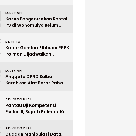
Indonesia ke Singapura Even
4
Mega Wedding Expo 2026
DAERAH
Kasus Pengerusakan Rental
PS di Wonomulyo Belum
Terungkap, Pemilik Minta
5
Polisi Segera Tangkap
BERITA
Pelaku
Kabar Gembira! Ribuan PPPK
Polman Dijadwalkan
Dilantik Januari 2026
6
DAERAH
Anggota DPRD Sulbar
Kerahkan Alat Berat Pribadi
Tangani Longsor
7
Matangnga
ADVETORIAL
Pantau Uji Kompetensi
Eselon II, Bupati Polman: Kita
Cari Pejabat yang Siap
8
Bekerja Cepat
ADVETORIAL
Dugaan Manipulasi Data,