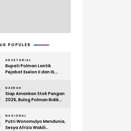
NG POPULER
ADVETORIAL
Bupati Polman Lantik
Pejabat Eselon II dan III,
Berikut Nama dan
2
Jabatannya
DAERAH
Siap Amankan Stok Pangan
2026, Bulog Polman Bidik
Penyerapan 51 Ribu Ton
3
Gabah Petani
NASIONAL
Putri Wonomulyo Mendunia,
Sesya Afriza Wakili