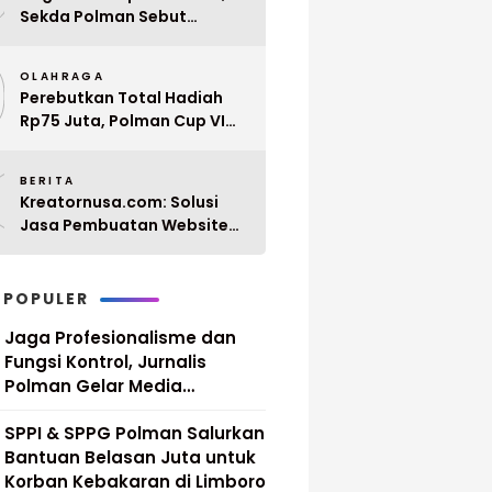
Sekda Polman Sebut
Penyerahan 10 SK PPPK
9
Paruh Waktu Balanipa
OLAHRAGA
Ditunda
Perebutkan Total Hadiah
Rp75 Juta, Polman Cup VI
2026 Siap Digelar 20 April
0
Mendatang
BERITA
Kreatornusa.com: Solusi
Jasa Pembuatan Website
Terbaik di Indonesia dengan
Harga Terjangkau
 POPULER
Jaga Profesionalisme dan
Fungsi Kontrol, Jurnalis
Polman Gelar Media
Gathering
SPPI & SPPG Polman Salurkan
Bantuan Belasan Juta untuk
Korban Kebakaran di Limboro