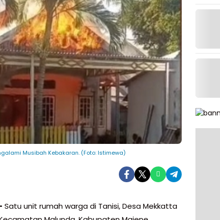
alami Musibah Kebakaran. (Foto: Istimewa)
–
Satu unit rumah warga di Tanisi, Desa Mekkatta
 Kecamatan Malunda, Kabupaten Majene,