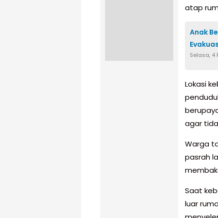
atap rum
Anak Be
Evakuas
Selasa, 4 
Lokasi k
penduduk
berupay
agar tid
Warga ta
pasrah l
membakar
Saat keb
luar rum
menyelem