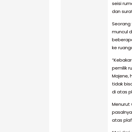
seisi ru
dan surat
Seorang 
muncul d
beberapa
ke ruanga
“Kebakara
pemilik 
Majene, 
tidak bi
di atas 
Menurut w
pasalnya
atas plaf