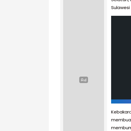
Sulawesi
Kebakaran
membuat 
membumbu