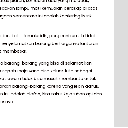
i atas plafon, kemudian ada yang meledak,
ledakan lampu mati kemudian berasap di atas
gaan sementara ini adalah korsleting listrik,”
adian, kata Jamaluddin, penghuni rumah tidak
menyelamatkan barang berharganya lantaran
at membesar.
da barang-barang yang bisa di selamat kan
 sepatu saja yang bisa keluar. Kita sebagai
kat awam tidak bisa masuk membantu untuk
rkan barang-barang karena yang lebih dahulu
 itu adalah plafon, kita takut kejatuhan api dan
elasnya