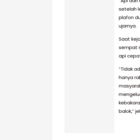
“Api dar
setelah 
plafon du
ujarnya.
Saat kej
sempat 
api cep
“Tidak a
hanya rak
masyara
mengelua
kebakaran
balok,” j