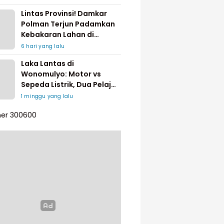
Lintas Provinsi! Damkar
Polman Terjun Padamkan
Kebakaran Lahan di
Pinrang
6 hari yang lalu
Laka Lantas di
Wonomulyo: Motor vs
Sepeda Listrik, Dua Pelajar
Dilarikan ke Rumah Sakit
1 minggu yang lalu