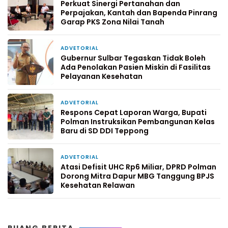
Perkuat Sinergi Pertanahan dan
Perpajakan, Kantah dan Bapenda Pinrang
Garap PKS Zona Nilai Tanah
ADVETORIAL
3 hari yang lalu
Gubernur Sulbar Tegaskan Tidak Boleh
Ada Penolakan Pasien Miskin di Fasilitas
Pelayanan Kesehatan
ADVETORIAL
6 hari yang lalu
Respons Cepat Laporan Warga, Bupati
Polman Instruksikan Pembangunan Kelas
Baru di SD DDI Teppong
ADVETORIAL
1 minggu yang lalu
Atasi Defisit UHC Rp6 Miliar, DPRD Polman
Dorong Mitra Dapur MBG Tanggung BPJS
Kesehatan Relawan