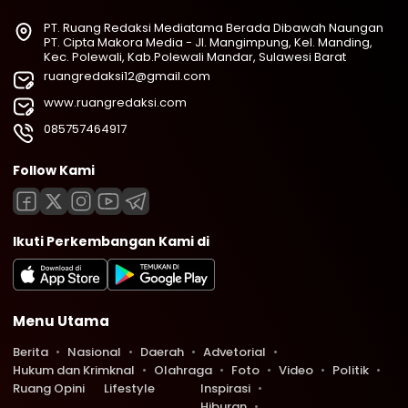
PT. Ruang Redaksi Mediatama Berada Dibawah Naungan
PT. Cipta Makora Media - Jl. Mangimpung, Kel. Manding,
Kec. Polewali, Kab.Polewali Mandar, Sulawesi Barat
ruangredaksi12@gmail.com
www.ruangredaksi.com
085757464917
Follow Kami
Ikuti Perkembangan Kami di
Menu Utama
Berita
Nasional
Daerah
Advetorial
Hukum dan Krimknal
Olahraga
Foto
Video
Politik
Ruang Opini
Lifestyle
Inspirasi
Hiburan