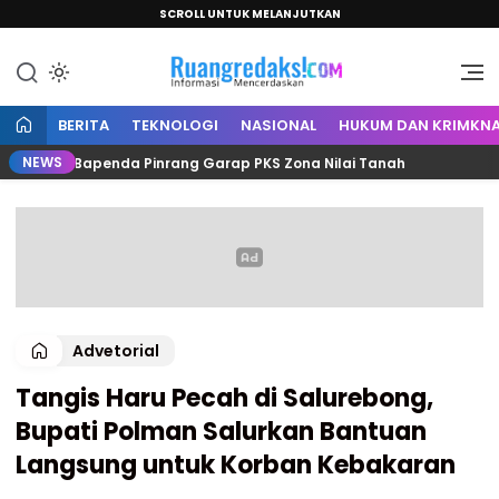
SCROLL UNTUK MELANJUTKAN
Informasi Mencerdaskan
Ruang Redaksi
BERITA
TEKNOLOGI
NASIONAL
HUKUM DAN KRIMKNA
NEWS
 dan Bapenda Pinrang Garap PKS Zona Nilai Tanah
Cem
Advetorial
Tangis Haru Pecah di Salurebong,
Bupati Polman Salurkan Bantuan
Langsung untuk Korban Kebakaran