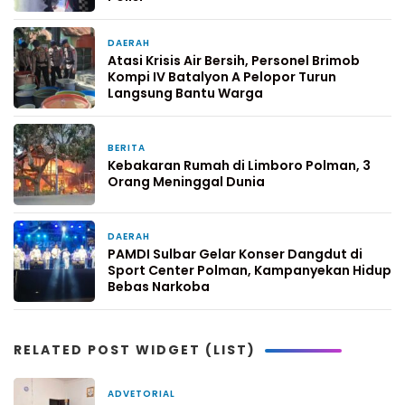
DAERAH
3 hari yang lalu
Atasi Krisis Air Bersih, Personel Brimob
Kompi IV Batalyon A Pelopor Turun
Langsung Bantu Warga
BERITA
4 hari yang lalu
Kebakaran Rumah di Limboro Polman, 3
Orang Meninggal Dunia
DAERAH
5 hari yang lalu
PAMDI Sulbar Gelar Konser Dangdut di
Sport Center Polman, Kampanyekan Hidup
Bebas Narkoba
RELATED POST WIDGET (LIST)
ADVETORIAL
1 hari yang lalu