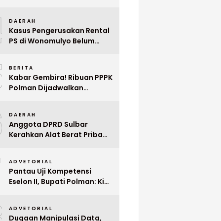
Indonesia ke Singapura Even
4
Mega Wedding Expo 2026
DAERAH
Kasus Pengerusakan Rental
PS di Wonomulyo Belum
Terungkap, Pemilik Minta
5
Polisi Segera Tangkap
BERITA
Pelaku
Kabar Gembira! Ribuan PPPK
Polman Dijadwalkan
Dilantik Januari 2026
6
DAERAH
Anggota DPRD Sulbar
Kerahkan Alat Berat Pribadi
Tangani Longsor
7
Matangnga
ADVETORIAL
Pantau Uji Kompetensi
Eselon II, Bupati Polman: Kita
Cari Pejabat yang Siap
8
Bekerja Cepat
ADVETORIAL
Dugaan Manipulasi Data,