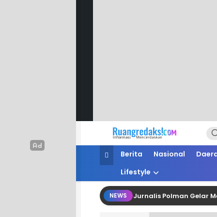
Ruang Redaksi
Informasi Mencerdaskan
Berita
Nasional
Daer
Lifestyle
sionalisme dan Fungsi Kontrol, Jurnalis Polman Gelar Media Ga
NEWS