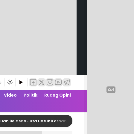
6
Video
Politik
Ruang Opini
asan Juta untuk Korban Kebakaran di Limboro
DPR