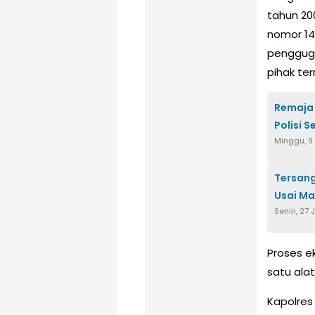
tahun 20
nomor 14
pengguga
pihak te
Remaja 
Polisi S
Minggu, 9
Tersang
Usai Ma
Senin, 27 
Proses e
satu ala
Kapolres