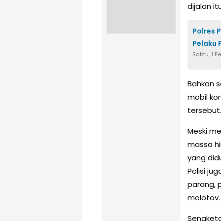
dijalan i
Polres 
Pelaku 
Sabtu, 1 F
Bahkan s
mobil ko
tersebut
Meski me
massa hi
yang did
Polisi j
parang, 
molotov.
Sengketa