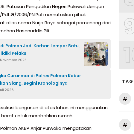
06. Putusan Pengadilan Negeri Polewali dengan
/Pdt.G/2006/PN.Pol memutuskan pihak
t atas nama Nurja Rayo sebagai pemenang dari
rmohon Hasanuddin Pili.
1
di Polman Jadi Korban Lempar Batu,
elidiki Pelaku
 November 2025
ka Curanmor di Polres Polman Kabur
TAG
kan Siang, Begini Kronologinya
Juli 2026
#
ksekusi bangunan di atas lahan ini menggunakan
t berat untuk merobohkan rumah.
#
 Polman AKBP Anjar Purwoko mengatakan