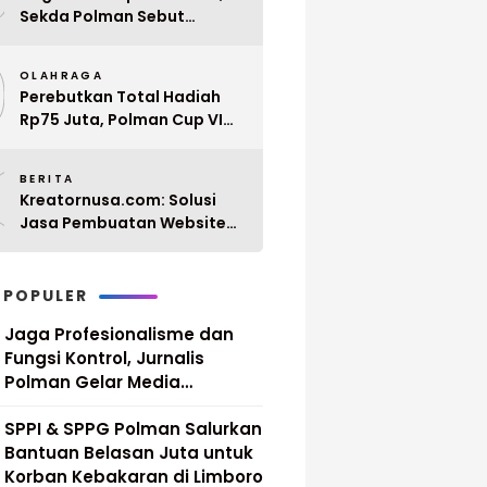
Sekda Polman Sebut
Penyerahan 10 SK PPPK
9
Paruh Waktu Balanipa
OLAHRAGA
Ditunda
Perebutkan Total Hadiah
Rp75 Juta, Polman Cup VI
2026 Siap Digelar 20 April
0
Mendatang
BERITA
Kreatornusa.com: Solusi
Jasa Pembuatan Website
Terbaik di Indonesia dengan
Harga Terjangkau
 POPULER
Jaga Profesionalisme dan
Fungsi Kontrol, Jurnalis
Polman Gelar Media
Gathering
SPPI & SPPG Polman Salurkan
Bantuan Belasan Juta untuk
Korban Kebakaran di Limboro