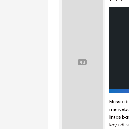
Massa da
menyeba
lintas b
kayu di 