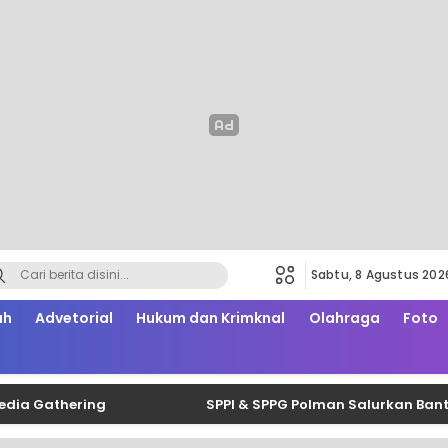
Sabtu, 8 Agustus 202
ah
Advetorial
Hukum dan Krimknal
Olahraga
Foto
thering
SPPI & SPPG Polman Salurkan Bantuan Bel