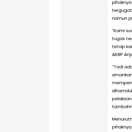
pihaknya
tergugat 
namun pi
“Kami su
tugas ne
tetap ka
AKBP Anja
“Tadi ad
amankan 
mempenga
alhamdul
pelaksana
tambahn
Menurutn
pihakny