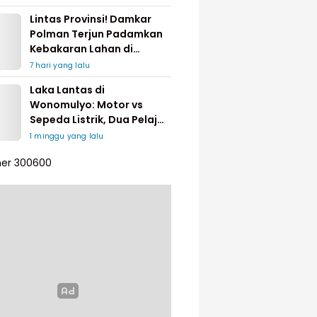
Lintas Provinsi! Damkar
Polman Terjun Padamkan
Kebakaran Lahan di
Pinrang
7 hari yang lalu
Laka Lantas di
Wonomulyo: Motor vs
Sepeda Listrik, Dua Pelajar
Dilarikan ke Rumah Sakit
1 minggu yang lalu