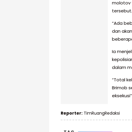
molotov 
tersebut
“Ada be
dan akan
beberapa
Ia menje
kepolisi
dalam m
“Total k
Brimob s
eksekusi”
Reporter:
TimRuangRedaksi
TAG