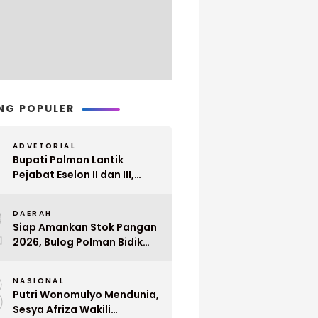
NG POPULER
ADVETORIAL
Bupati Polman Lantik
Pejabat Eselon II dan III,
Berikut Nama dan
2
Jabatannya
DAERAH
Siap Amankan Stok Pangan
2026, Bulog Polman Bidik
Penyerapan 51 Ribu Ton
3
Gabah Petani
NASIONAL
Putri Wonomulyo Mendunia,
Sesya Afriza Wakili