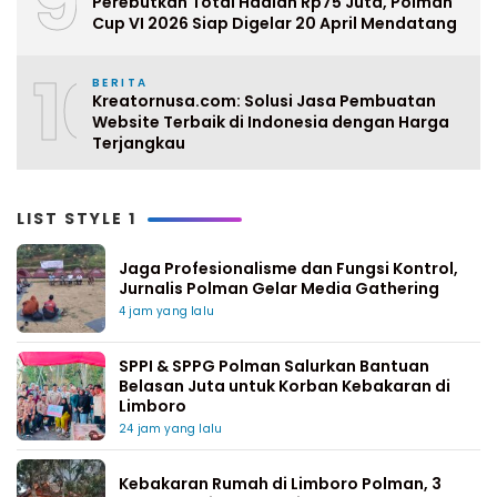
9
Perebutkan Total Hadiah Rp75 Juta, Polman
Cup VI 2026 Siap Digelar 20 April Mendatang
10
BERITA
Kreatornusa.com: Solusi Jasa Pembuatan
Website Terbaik di Indonesia dengan Harga
Terjangkau
LIST STYLE 1
Jaga Profesionalisme dan Fungsi Kontrol,
Jurnalis Polman Gelar Media Gathering
4 jam yang lalu
SPPI & SPPG Polman Salurkan Bantuan
Belasan Juta untuk Korban Kebakaran di
Limboro
24 jam yang lalu
Kebakaran Rumah di Limboro Polman, 3