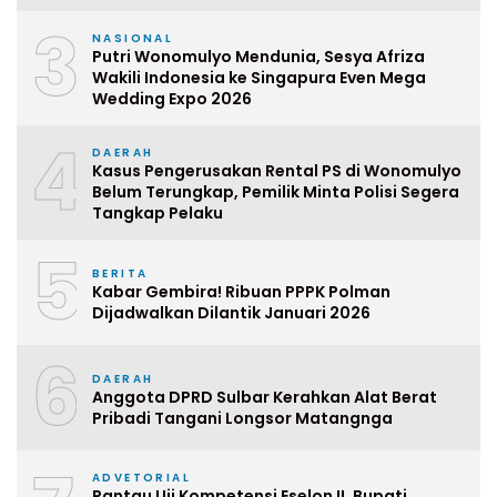
3
NASIONAL
Putri Wonomulyo Mendunia, Sesya Afriza
Wakili Indonesia ke Singapura Even Mega
Wedding Expo 2026
4
DAERAH
Kasus Pengerusakan Rental PS di Wonomulyo
Belum Terungkap, Pemilik Minta Polisi Segera
Tangkap Pelaku
5
BERITA
Kabar Gembira! Ribuan PPPK Polman
Dijadwalkan Dilantik Januari 2026
6
DAERAH
Anggota DPRD Sulbar Kerahkan Alat Berat
Pribadi Tangani Longsor Matangnga
ADVETORIAL
Pantau Uji Kompetensi Eselon II, Bupati