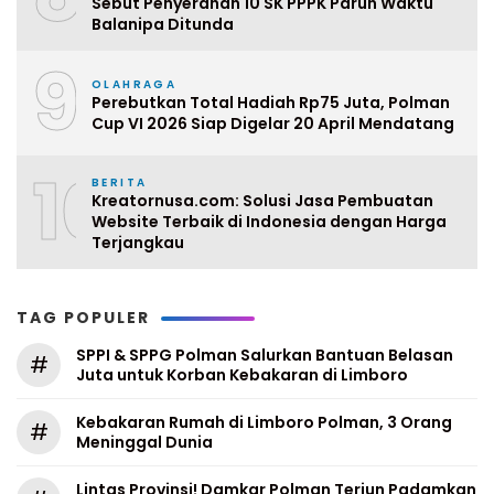
Sebut Penyerahan 10 SK PPPK Paruh Waktu
Balanipa Ditunda
9
OLAHRAGA
Perebutkan Total Hadiah Rp75 Juta, Polman
Cup VI 2026 Siap Digelar 20 April Mendatang
10
BERITA
Kreatornusa.com: Solusi Jasa Pembuatan
Website Terbaik di Indonesia dengan Harga
Terjangkau
TAG POPULER
SPPI & SPPG Polman Salurkan Bantuan Belasan
#
Juta untuk Korban Kebakaran di Limboro
Kebakaran Rumah di Limboro Polman, 3 Orang
#
Meninggal Dunia
Lintas Provinsi! Damkar Polman Terjun Padamkan