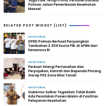
Jaga Fisik Tetap Prima, Personel Damkar
Polman Jalani Pemeriksaan Kesehatan
Massal
RELATED POST WIDGET (LIST)
ADVETORIAL
9 jam yang lalu
DPRD Polman Berhasil Perjuangkan
Tambahan 2.304 Kuota PBI JK APBN dari
Kemensos RI
ADVETORIAL
2 hari yang lalu
Perkuat Sinergi Pertanahan dan
Perpajakan, Kantah dan Bapenda Pinrang
Garap PKS Zona Nilai Tanah
ADVETORIAL
4 hari yang lalu
Gubernur Sulbar Tegaskan Tidak Boleh
Ada Penolakan Pasien Miskin di Fasilitas
Pelayanan Kesehatan