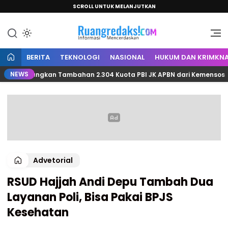
SCROLL UNTUK MELANJUTKAN
Informasi Mencerdaskan
Ruang Redaksi
BERITA
TEKNOLOGI
NASIONAL
HUKUM DAN KRIMKNA
NEWS
erjuangkan Tambahan 2.304 Kuota PBI JK APBN dari Kemensos RI
Advetorial
RSUD Hajjah Andi Depu Tambah Dua
Layanan Poli, Bisa Pakai BPJS
Kesehatan