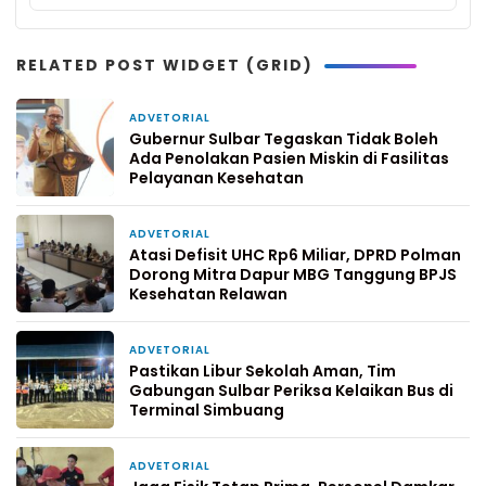
RELATED POST WIDGET (GRID)
ADVETORIAL
4 hari yang lalu
Gubernur Sulbar Tegaskan Tidak Boleh
Ada Penolakan Pasien Miskin di Fasilitas
Pelayanan Kesehatan
ADVETORIAL
1 minggu yang lalu
Atasi Defisit UHC Rp6 Miliar, DPRD Polman
Dorong Mitra Dapur MBG Tanggung BPJS
Kesehatan Relawan
ADVETORIAL
1 bulan yang lalu
Pastikan Libur Sekolah Aman, Tim
Gabungan Sulbar Periksa Kelaikan Bus di
Terminal Simbuang
ADVETORIAL
1 bulan yang lalu