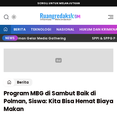
SCROLL UNTUK MELANJUTKAN
Informasi Mencerdaskan
Ruang Redaksi
BERITA
TEKNOLOGI
NASIONAL
HUKUM DAN KRIMKNA
NEWS
lis Polman Gelar Media Gathering
SPPI & SPPG Polman
Berita
Program MBG di Sambut Baik di
Polman, Siswa: Kita Bisa Hemat Biaya
Makan