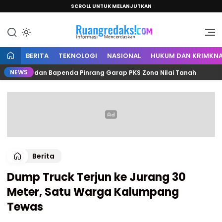
SCROLL UNTUK MELANJUTKAN
Informasi Mencerdaskan
Ruang Redaksi
BERITA
TEKNOLOGI
NASIONAL
HUKUM DAN KRIMKNA
NEWS
ntah dan Bapenda Pinrang Garap PKS Zona Nilai Tanah
Berita
Dump Truck Terjun ke Jurang 30
Meter, Satu Warga Kalumpang
Tewas