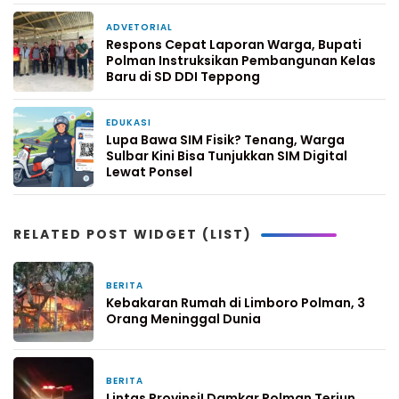
ADVETORIAL
6 hari yang lalu
Respons Cepat Laporan Warga, Bupati
Polman Instruksikan Pembangunan Kelas
Baru di SD DDI Teppong
EDUKASI
1 minggu yang lalu
Lupa Bawa SIM Fisik? Tenang, Warga
Sulbar Kini Bisa Tunjukkan SIM Digital
Lewat Ponsel
RELATED POST WIDGET (LIST)
BERITA
3 hari yang lalu
Kebakaran Rumah di Limboro Polman, 3
Orang Meninggal Dunia
BERITA
4 hari yang lalu
Lintas Provinsi! Damkar Polman Terjun