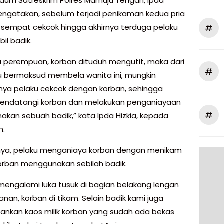
pidum Satreskrim Polres Mamuju Tengah, Ipda
mengatakan, sebelum terjadi penikaman kedua pria
#
 sempat cekcok hingga akhirnya terduga pelaku
l badik.
a perempuan, korban dituduh mengutit, maka dari
#
ku bermaksud membela wanita ini, mungkin
ya pelaku cekcok dengan korban, sehingga
endatangi korban dan melakukan penganiayaan
#
kan sebuah badik,” kata Ipda Hizkia, kepada
n.
ya, pelaku menganiaya korban dengan menikam
orban menggunakan sebilah badik.
mengalami luka tusuk di bagian belakang lengan
nan, korban di tikam. Selain badik kami juga
kan kaos milik korban yang sudah ada bekas