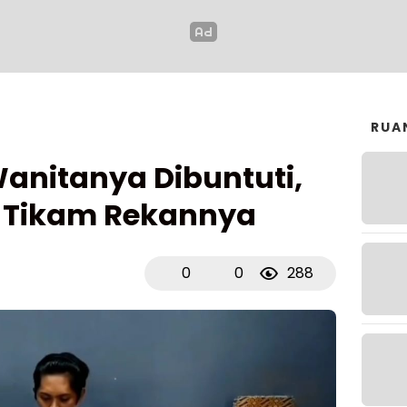
RUA
anitanya Dibuntuti,
g Tikam Rekannya
0
0
288