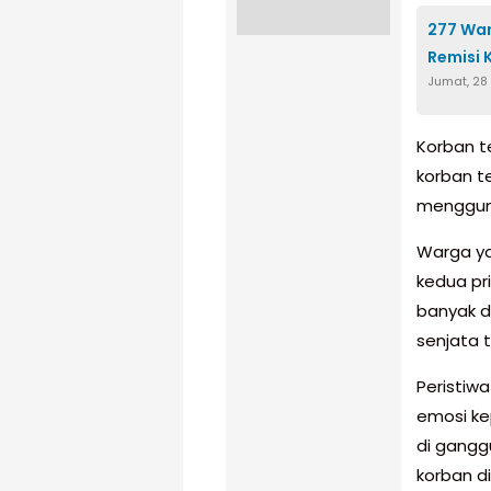
277 War
Remisi K
Jumat, 28
Korban t
korban t
menggun
Warga ya
kedua pr
banyak 
senjata 
Peristiwa
emosi ke
di gangg
korban d