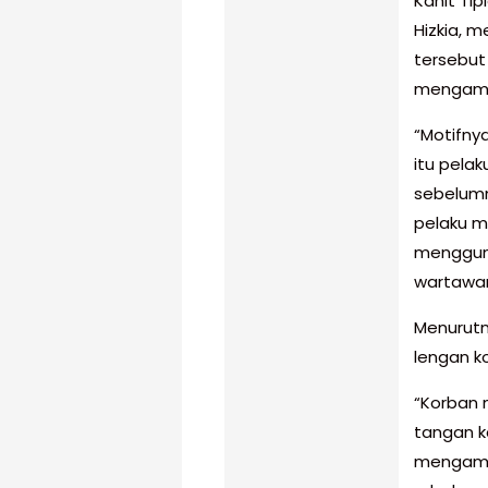
Kanit Ti
Hizkia, 
tersebut
mengambi
“Motifny
itu pela
sebelumn
pelaku m
mengguna
wartawa
Menurutn
lengan k
“Korban 
tangan ka
mengaman