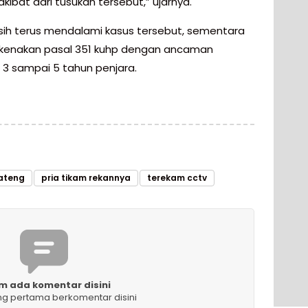
kibat dari tusukan tersebut,” ujarnya.
asih terus mendalami kasus tersebut, sementara
ikenakan pasal 351 kuhp dengan ancaman
3 sampai 5 tahun penjara.
ateng
pria tikam rekannya
terekam cctv
m ada komentar disini
ng pertama berkomentar disini