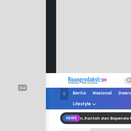
Ruang Redaksi
Informasi Mencerdaskan
Berita
Nasional
Daer
Lifestyle
nergi Pertanahan dan Perpajakan, Kantah dan Bapenda Pinrang
NEWS