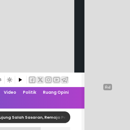
6
Video
Politik
Ruang Opini
lah Sasaran, Remaja Pembusur Pelajar di Polman Diringkus Pol