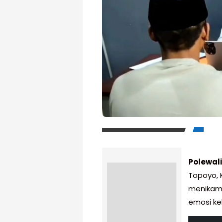
Polewal
Topoyo, 
menikam r
emosi kek