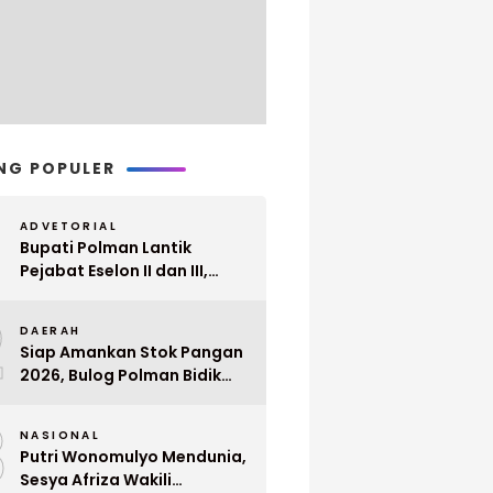
NG POPULER
ADVETORIAL
Bupati Polman Lantik
Pejabat Eselon II dan III,
Berikut Nama dan
2
Jabatannya
DAERAH
Siap Amankan Stok Pangan
2026, Bulog Polman Bidik
Penyerapan 51 Ribu Ton
3
Gabah Petani
NASIONAL
Putri Wonomulyo Mendunia,
Sesya Afriza Wakili