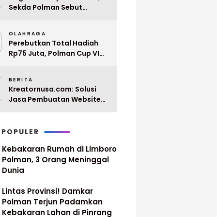
Sekda Polman Sebut
Penyerahan 10 SK PPPK
9
Paruh Waktu Balanipa
OLAHRAGA
Ditunda
Perebutkan Total Hadiah
Rp75 Juta, Polman Cup VI
2026 Siap Digelar 20 April
0
Mendatang
BERITA
Kreatornusa.com: Solusi
Jasa Pembuatan Website
Terbaik di Indonesia dengan
Harga Terjangkau
 POPULER
Kebakaran Rumah di Limboro
Polman, 3 Orang Meninggal
Dunia
Lintas Provinsi! Damkar
Polman Terjun Padamkan
Kebakaran Lahan di Pinrang