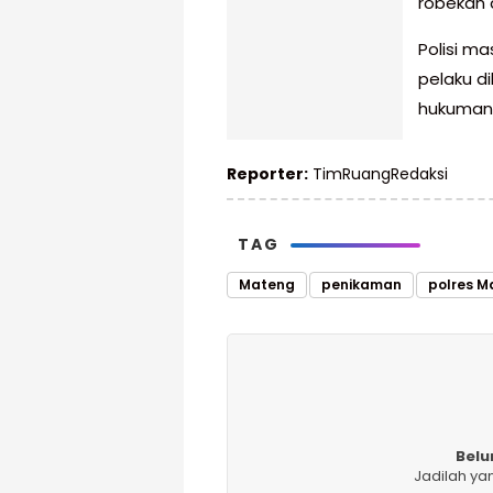
robekan a
Polisi m
pelaku d
hukuman 
Reporter:
TimRuangRedaksi
TAG
Mateng
penikaman
polres M
Belu
Jadilah ya