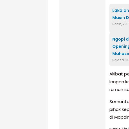
Lakalan
Masih D
Senin, 29
Ngopi d
Opening
Mahasis
Selasa, 2
Akibat pe
lengan ka
rumah sa
Sementar
pihak kep
di Mapol