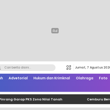
Jumat, 7 Agustus 202
ah
Advetorial
Hukum dan Krimknal
Olahraga
Foto
 Garap PKS Zona Nilai Tanah
Cemburu Berujung Sa