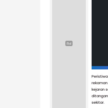
Peristiw
rekaman t
kejaran 
ditangan
sekitar.