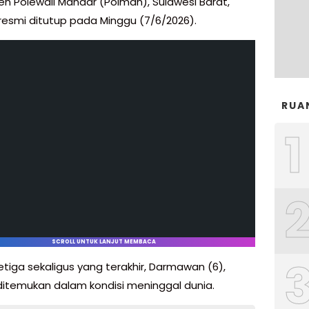
n Polewali Mandar (Polman), Sulawesi Barat,
 resmi ditutup pada Minggu (7/6/2026).
RUA
1
SCROLL UNTUK LANJUT MEMBACA
etiga sekaligus yang terakhir, Darmawan (6),
 ditemukan dalam kondisi meninggal dunia.