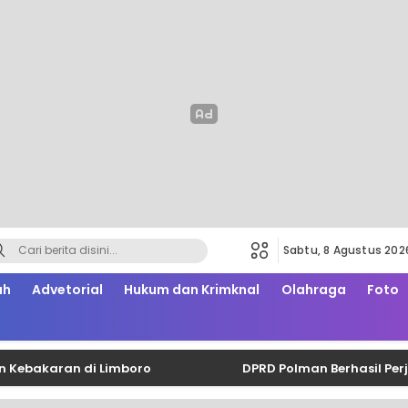
Sabtu, 8 Agustus 202
ah
Advetorial
Hukum dan Krimknal
Olahraga
Foto
aran di Limboro
DPRD Polman Berhasil Perjuangka