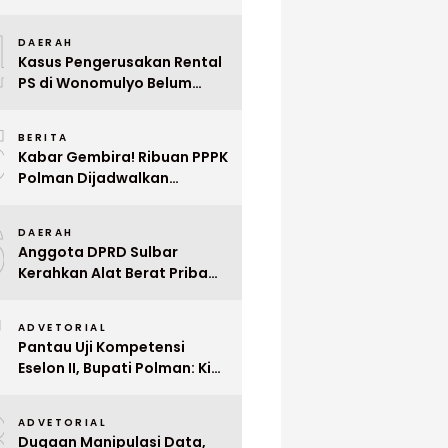
Indonesia ke Singapura Even
4
Mega Wedding Expo 2026
DAERAH
Kasus Pengerusakan Rental
PS di Wonomulyo Belum
Terungkap, Pemilik Minta
5
Polisi Segera Tangkap
BERITA
Pelaku
Kabar Gembira! Ribuan PPPK
Polman Dijadwalkan
Dilantik Januari 2026
6
DAERAH
Anggota DPRD Sulbar
Kerahkan Alat Berat Pribadi
Tangani Longsor
7
Matangnga
ADVETORIAL
Pantau Uji Kompetensi
Eselon II, Bupati Polman: Kita
Cari Pejabat yang Siap
8
Bekerja Cepat
ADVETORIAL
Dugaan Manipulasi Data,