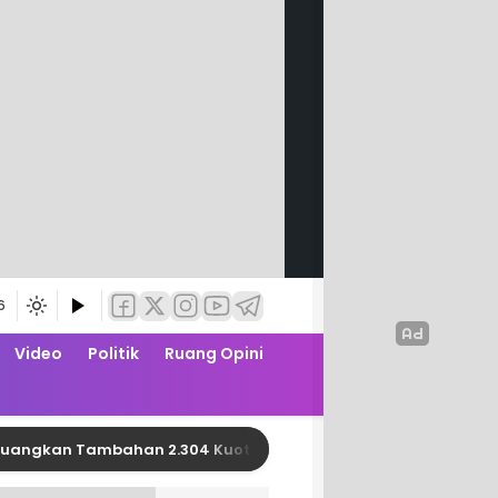
6
Video
Politik
Ruang Opini
n Tambahan 2.304 Kuota PBI JK APBN dari Kemensos RI