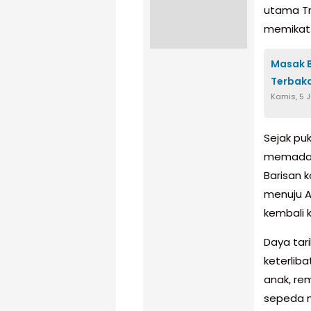
utama Tr
memikat 
Masak B
Terbak
Kamis, 5 
Sejak pu
memadati
Barisan 
menuju A
kembali k
Daya tari
keterliba
anak, re
sepeda m