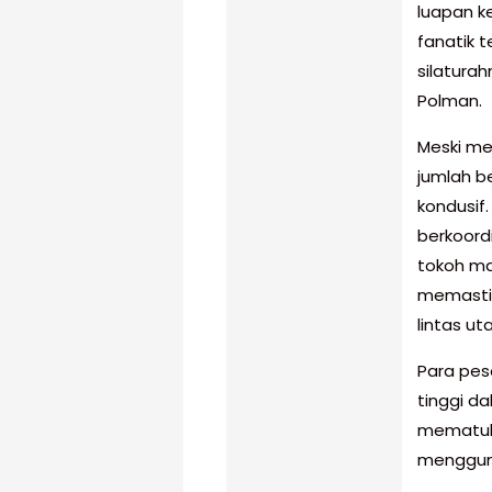
luapan k
fanatik 
silatura
Polman.
Meski me
jumlah be
kondusif.
berkoor
tokoh ma
memastik
lintas ut
Para pese
tinggi d
mematuhi
menggun