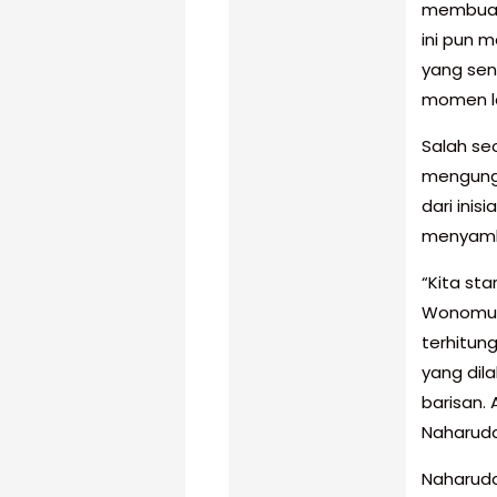
membuat 
ini pun 
yang sen
momen l
Salah se
mengungka
dari inis
menyambu
“Kita st
Wonomuly
terhitun
yang dil
barisan.
Naharudd
Naharudd