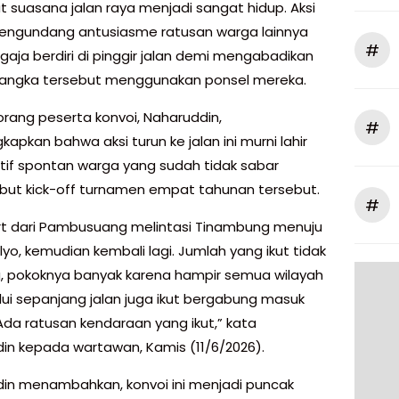
suasana jalan raya menjadi sangat hidup. Aksi
mengundang antusiasme ratusan warga lainnya
#
gaja berdiri di pinggir jalan demi mengabadikan
angka tersebut menggunakan ponsel mereka.
orang peserta konvoi, Naharuddin,
#
pkan bahwa aksi turun ke jalan ini murni lahir
iatif spontan warga yang sudah tidak sabar
t kick-off turnamen empat tahunan tersebut.
#
art dari Pambusuang melintasi Tinambung menuju
o, kemudian kembali lagi. Jumlah yang ikut tidak
g, pokoknya banyak karena hampir semua wilayah
alui sepanjang jalan juga ikut bergabung masuk
 Ada ratusan kendaraan yang ikut,” kata
in kepada wartawan, Kamis (11/6/2026).
in menambahkan, konvoi ini menjadi puncak