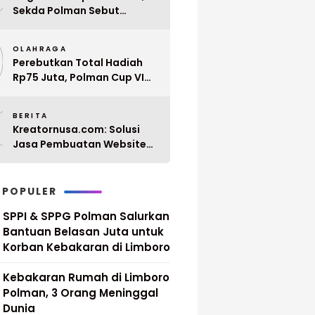
Sekda Polman Sebut
Penyerahan 10 SK PPPK
9
Paruh Waktu Balanipa
OLAHRAGA
Ditunda
Perebutkan Total Hadiah
Rp75 Juta, Polman Cup VI
2026 Siap Digelar 20 April
0
Mendatang
BERITA
Kreatornusa.com: Solusi
Jasa Pembuatan Website
Terbaik di Indonesia dengan
Harga Terjangkau
 POPULER
SPPI & SPPG Polman Salurkan
Bantuan Belasan Juta untuk
Korban Kebakaran di Limboro
Kebakaran Rumah di Limboro
Polman, 3 Orang Meninggal
Dunia