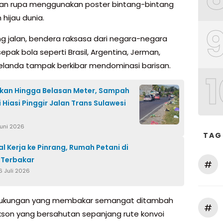
an rupa menggunakan poster bintang-bintang
hijau dunia.
g jalan, bendera raksasa dari negara-negara
epak bola seperti Brasil, Argentina, Jerman,
elanda tampak berkibar mendominasi barisan.
1
kan Hingga Belasan Meter, Sampah
 Hiasi Pinggir Jalan Trans Sulawesi
Juni 2026
TAG
al Kerja ke Pinrang, Rumah Petani di
 Terbakar
#
6 Juli 2026
 dukungan yang membakar semangat ditambah
#
akson yang bersahutan sepanjang rute konvoi