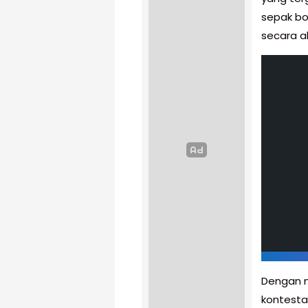
sepak bo
secara a
Dengan 
kontestan