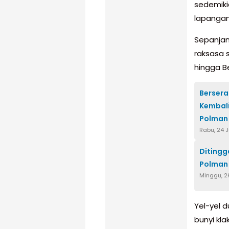
sedemiki
lapangan 
Sepanjan
raksasa s
hingga B
Bersera
Kembali
Polman
Rabu, 24 
Ditingg
Polman
Minggu, 2
Yel-yel
bunyi kl