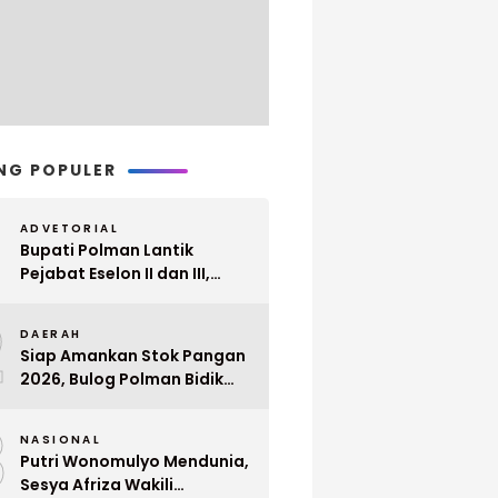
NG POPULER
ADVETORIAL
Bupati Polman Lantik
Pejabat Eselon II dan III,
Berikut Nama dan
2
Jabatannya
DAERAH
Siap Amankan Stok Pangan
2026, Bulog Polman Bidik
Penyerapan 51 Ribu Ton
3
Gabah Petani
NASIONAL
Putri Wonomulyo Mendunia,
Sesya Afriza Wakili