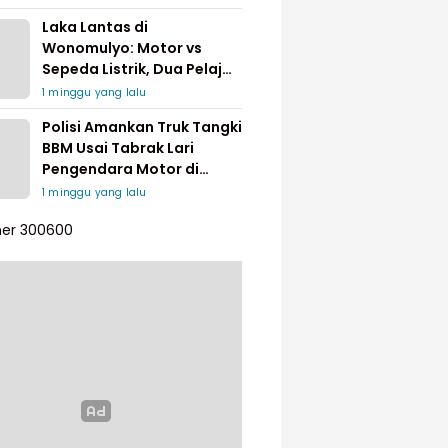
Laka Lantas di
Wonomulyo: Motor vs
Sepeda Listrik, Dua Pelajar
Dilarikan ke Rumah Sakit
1 minggu yang lalu
Polisi Amankan Truk Tangki
BBM Usai Tabrak Lari
Pengendara Motor di
Matakali
1 minggu yang lalu