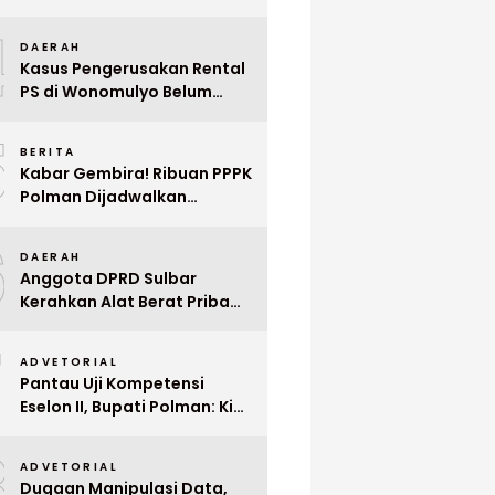
Indonesia ke Singapura Even
4
Mega Wedding Expo 2026
DAERAH
Kasus Pengerusakan Rental
PS di Wonomulyo Belum
Terungkap, Pemilik Minta
5
Polisi Segera Tangkap
BERITA
Pelaku
Kabar Gembira! Ribuan PPPK
Polman Dijadwalkan
Dilantik Januari 2026
6
DAERAH
Anggota DPRD Sulbar
Kerahkan Alat Berat Pribadi
Tangani Longsor
7
Matangnga
ADVETORIAL
Pantau Uji Kompetensi
Eselon II, Bupati Polman: Kita
Cari Pejabat yang Siap
8
Bekerja Cepat
ADVETORIAL
Dugaan Manipulasi Data,