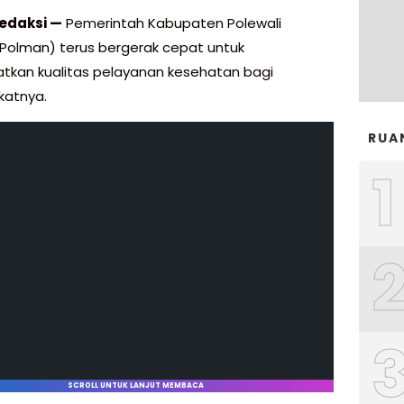
edaksi —
Pemerintah Kabupaten Polewali
Polman) terus bergerak cepat untuk
tkan kualitas pelayanan kesehatan bagi
katnya.
RUA
1
SCROLL UNTUK LANJUT MEMBACA