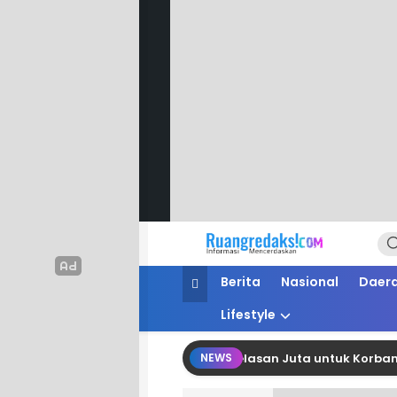
Ruang Redaksi
Informasi Mencerdaskan
Berita
Nasional
Daer
Lifestyle
PG Polman Salurkan Bantuan Belasan Juta untuk Korban Kebaka
NEWS