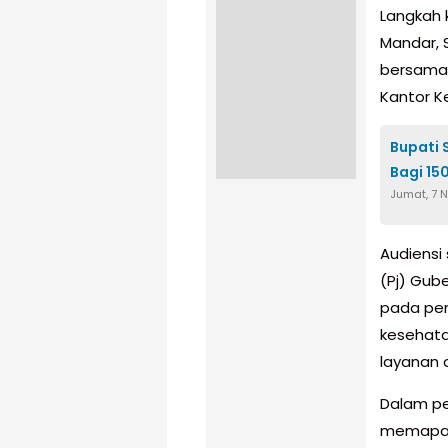
Langkah k
Mandar, 
bersama 
Kantor K
Bupati 
Bagi 15
Jumat, 7 
Audiensi
(Pj) Gube
pada pe
kesehata
layanan 
Dalam pe
memapark