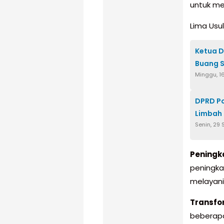
untuk mer
Lima Usu
Ketua D
Buang 
Minggu, 1
DPRD P
Limbah
Senin, 29
Peningk
peningk
melayani
Transfo
beberapa