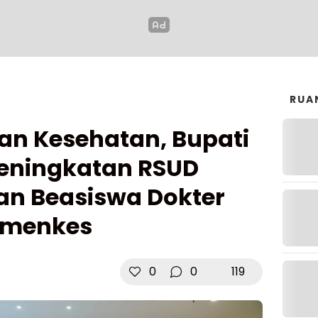
RUA
an Kesehatan, Bupati
Peningkatan RSUD
n Beasiswa Dokter
Kemenkes
0
0
119