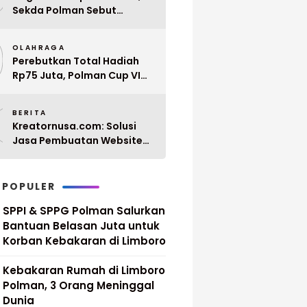
Sekda Polman Sebut
Penyerahan 10 SK PPPK
9
Paruh Waktu Balanipa
OLAHRAGA
Ditunda
Perebutkan Total Hadiah
Rp75 Juta, Polman Cup VI
2026 Siap Digelar 20 April
0
Mendatang
BERITA
Kreatornusa.com: Solusi
Jasa Pembuatan Website
Terbaik di Indonesia dengan
Harga Terjangkau
 POPULER
SPPI & SPPG Polman Salurkan
Bantuan Belasan Juta untuk
Korban Kebakaran di Limboro
Kebakaran Rumah di Limboro
Polman, 3 Orang Meninggal
Dunia