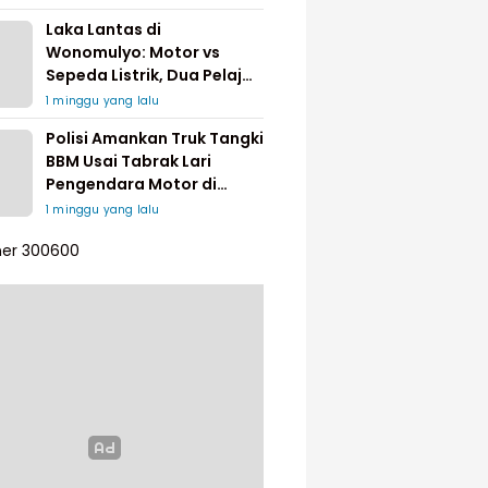
Laka Lantas di
Wonomulyo: Motor vs
Sepeda Listrik, Dua Pelajar
Dilarikan ke Rumah Sakit
1 minggu yang lalu
Polisi Amankan Truk Tangki
BBM Usai Tabrak Lari
Pengendara Motor di
Matakali
1 minggu yang lalu