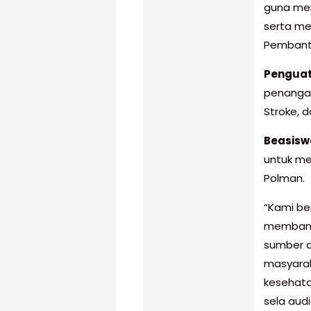
guna mem
serta me
Pembantu
Penguat
penangana
Stroke, d
Beasiswa
untuk me
Polman.
“Kami be
membant
sumber d
masyara
kesehata
sela audi