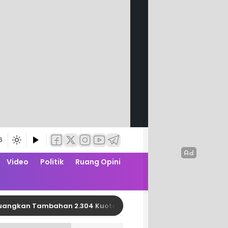
6
Video
Politik
Ruang Opini
 Tambahan 2.304 Kuota PBI JK APBN dari Kemensos RI