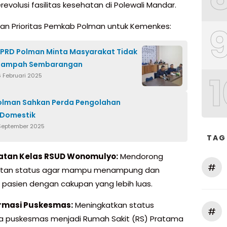
evolusi fasilitas kesehatan di Polewali Mandar.
lan Prioritas Pemkab Polman untuk Kemenkes:
PRD Polman Minta Masyarakat Tidak
Sampah Sembarangan
1
6 Februari 2025
olman Sahkan Perda Pengolahan
 Domestik
 September 2025
TAG
atan Kelas RSUD Wonomulyo:
Mendorong
#
atan status agar mampu menampung dan
 pasien dengan cakupan yang lebih luas.
rmasi Puskesmas:
Meningkatkan status
#
 puskesmas menjadi Rumah Sakit (RS) Pratama