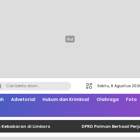
Sabtu, 8 Agustus 202
ah
Advetorial
Hukum dan Krimknal
Olahraga
Foto
ran di Limboro
DPRD Polman Berhasil Perjuangkan