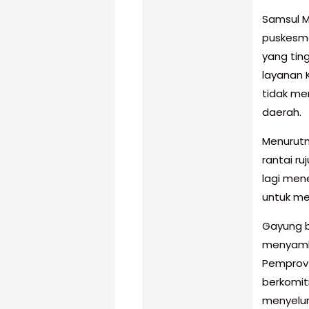
Samsul 
puskesma
yang ting
layanan 
tidak me
daerah.
Menurutn
rantai r
lagi men
untuk me
Gayung b
menyambu
Pemprov 
berkomit
menyelur