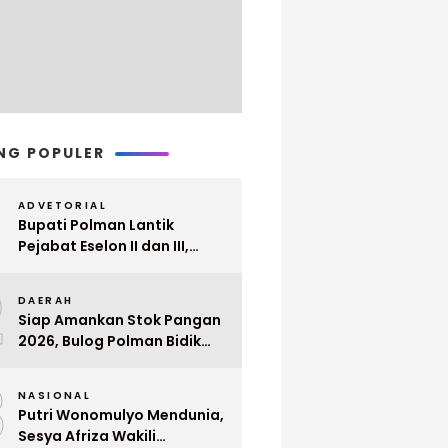
NG POPULER
ADVETORIAL
Bupati Polman Lantik
Pejabat Eselon II dan III,
Berikut Nama dan
2
Jabatannya
DAERAH
Siap Amankan Stok Pangan
2026, Bulog Polman Bidik
Penyerapan 51 Ribu Ton
3
Gabah Petani
NASIONAL
Putri Wonomulyo Mendunia,
Sesya Afriza Wakili