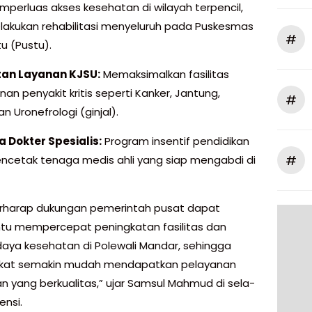
perluas akses kesehatan di wilayah terpencil,
lakukan rehabilitasi menyeluruh pada Puskesmas
#
 (Pustu).
an Layanan KJSU:
Memaksimalkan fasilitas
n penyakit kritis seperti Kanker, Jantung,
#
an Uronefrologi (ginjal).
 Dokter Spesialis:
Program insentif pendidikan
#
ncetak tenaga medis ahli yang siap mengabdi di
rharap dukungan pemerintah pusat dapat
u mempercepat peningkatan fasilitas dan
aya kesehatan di Polewali Mandar, sehingga
kat semakin mudah mendapatkan pelayanan
n yang berkualitas,” ujar Samsul Mahmud di sela-
ensi.