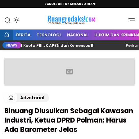
SCROLL UNTUK MELANJUTKAN
Informasi Mencerdaskan
Ruang Redaksi
BERITA
TEKNOLOGI
NASIONAL
HUKUM DAN KRIMKNA
NEWS
304 Kuota PBI JK APBN dari Kemensos RI
Perkuat Sine
Advetorial
Binuang Diusulkan Sebagai Kawasan
Industri, Ketua DPRD Polman: Harus
Ada Barometer Jelas