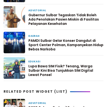
ADVETORIAL
4 hari yang lalu
Gubernur Sulbar Tegaskan Tidak Boleh
Ada Penolakan Pasien Miskin di Fasilitas
Pelayanan Kesehatan
DAERAH
5 hari yang lalu
PAMDI Sulbar Gelar Konser Dangdut di
Sport Center Polman, Kampanyekan Hidup
Bebas Narkoba
EDUKASI
1 minggu yang lalu
Lupa Bawa SIM Fisik? Tenang, Warga
Sulbar Kini Bisa Tunjukkan SIM Digital
Lewat Ponsel
RELATED POST WIDGET (LIST)
ADVETORIAL
3 jam yang lalu