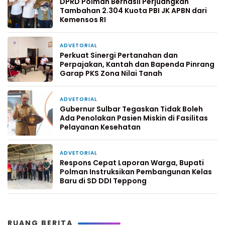
DPRD Polman Berhasil Perjuangkan
Tambahan 2.304 Kuota PBI JK APBN dari
Kemensos RI
ADVETORIAL
2 hari yang lalu
Perkuat Sinergi Pertanahan dan
Perpajakan, Kantah dan Bapenda Pinrang
Garap PKS Zona Nilai Tanah
ADVETORIAL
4 hari yang lalu
Gubernur Sulbar Tegaskan Tidak Boleh
Ada Penolakan Pasien Miskin di Fasilitas
Pelayanan Kesehatan
ADVETORIAL
7 hari yang lalu
Respons Cepat Laporan Warga, Bupati
Polman Instruksikan Pembangunan Kelas
Baru di SD DDI Teppong
RUANG BERITA