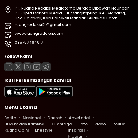
PT. Ruang Redaksi Mediatama Berada Dibawah Naungan
PT. Cipta Makora Media - Jl. Mangimpung, Kel. Manding,
Kec. Polewali, Kab.Polewali Mandar, Sulawesi Barat
ruangredaksi12@gmail.com
www.ruangredaksi.com
085757464917
Follow Kami
Ikuti Perkembangan Kami di
Menu Utama
Berita
Nasional
Daerah
Advetorial
Hukum dan Krimknal
Olahraga
Foto
Video
Politik
Ruang Opini
Lifestyle
Inspirasi
Hiburan