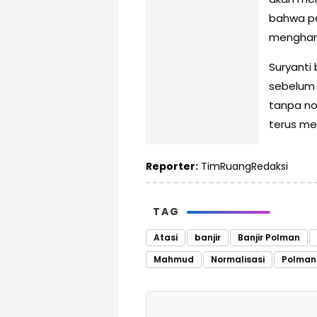
bahwa p
menghamba
Suryanti
sebelum 
tanpa nor
terus me
Reporter:
TimRuangRedaksi
TAG
Atasi
banjir
Banjir Polman
Mahmud
Normalisasi
Polman