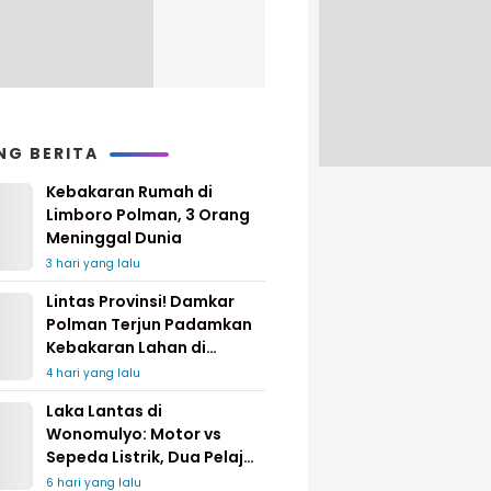
NG BERITA
Kebakaran Rumah di
Limboro Polman, 3 Orang
Meninggal Dunia
3 hari yang lalu
Lintas Provinsi! Damkar
Polman Terjun Padamkan
Kebakaran Lahan di
Pinrang
4 hari yang lalu
Laka Lantas di
Wonomulyo: Motor vs
Sepeda Listrik, Dua Pelajar
Dilarikan ke Rumah Sakit
6 hari yang lalu