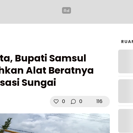
RUA
ota, Bupati Samsul
kan Alat Beratnya
sasi Sungai
0
0
116