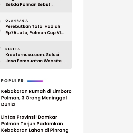
Sekda Polman Sebut
Penyerahan 10 SK PPPK
9
Paruh Waktu Balanipa
OLAHRAGA
Ditunda
Perebutkan Total Hadiah
Rp75 Juta, Polman Cup VI
2026 Siap Digelar 20 April
0
Mendatang
BERITA
Kreatornusa.com: Solusi
Jasa Pembuatan Website
Terbaik di Indonesia dengan
Harga Terjangkau
 POPULER
Kebakaran Rumah di Limboro
Polman, 3 Orang Meninggal
Dunia
Lintas Provinsi! Damkar
Polman Terjun Padamkan
Kebakaran Lahan di Pinrang