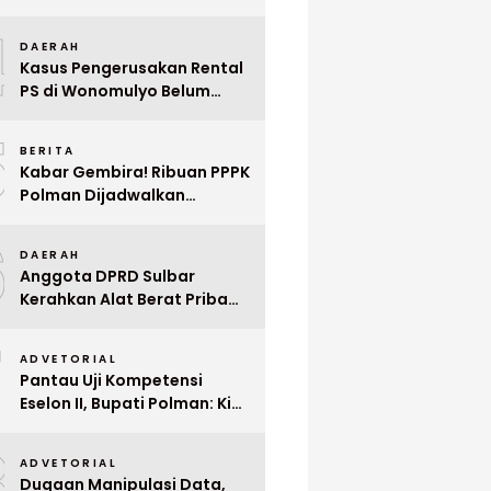
Indonesia ke Singapura Even
4
Mega Wedding Expo 2026
DAERAH
Kasus Pengerusakan Rental
PS di Wonomulyo Belum
Terungkap, Pemilik Minta
5
Polisi Segera Tangkap
BERITA
Pelaku
Kabar Gembira! Ribuan PPPK
Polman Dijadwalkan
Dilantik Januari 2026
6
DAERAH
Anggota DPRD Sulbar
Kerahkan Alat Berat Pribadi
Tangani Longsor
7
Matangnga
ADVETORIAL
Pantau Uji Kompetensi
Eselon II, Bupati Polman: Kita
Cari Pejabat yang Siap
8
Bekerja Cepat
ADVETORIAL
Dugaan Manipulasi Data,