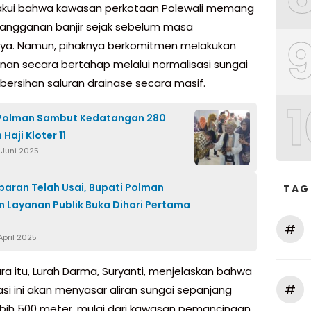
akui bahwa kawasan perkotaan Polewali memang
langganan banjir sejak sebelum masa
ya. Namun, pihaknya berkomitmen melakukan
an secara bertahap melalui normalisasi sungai
ersihan saluran drainase secara masif.
1
 Polman Sambut Kedatangan 280
Haji Kloter 11
 Juni 2025
ebaran Telah Usai, Bupati Polman
TAG
n Layanan Publik Buka Dihari Pertama
#
April 2025
a itu, Lurah Darma, Suryanti, menjelaskan bahwa
#
asi ini akan menyasar aliran sungai sepanjang
ebih 500 meter, mulai dari kawasan pemancingan