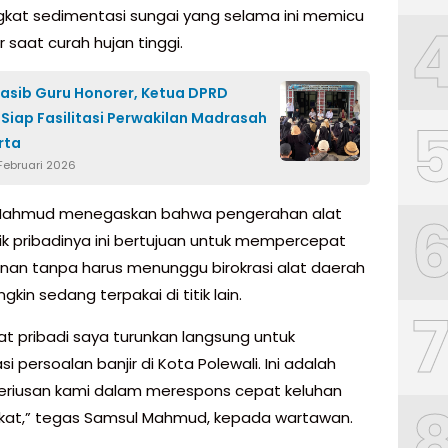
at sedimentasi sungai yang selama ini memicu
r saat curah hujan tinggi.
asib Guru Honorer, Ketua DPRD
Siap Fasilitasi Perwakilan Madrasah
rta
 Februari 2026
Mahmud menegaskan bahwa pengerahan alat
lik pribadinya ini bertujuan untuk mempercepat
an tanpa harus menunggu birokrasi alat daerah
kin sedang terpakai di titik lain.
rat pribadi saya turunkan langsung untuk
 persoalan banjir di Kota Polewali. Ini adalah
seriusan kami dalam merespons cepat keluhan
at,” tegas Samsul Mahmud, kepada wartawan.