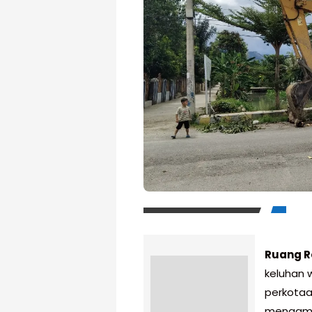
Ruang R
keluhan 
perkotaa
mengambi