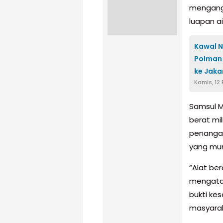
mengangk
luapan ai
Kawal N
Polman 
ke Jaka
Kamis, 12
Samsul 
berat mi
penangan
yang mung
“Alat be
mengatasi
bukti ke
masyarak