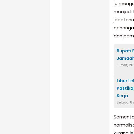
Ia meng
menjadi 
jabatann
penangan
dan pemb
Bupati
Jamaah 
Jumat, 20
Libur L
Pastika
Kerja
Selasa, 8 
Sementar
normalis
kurang l