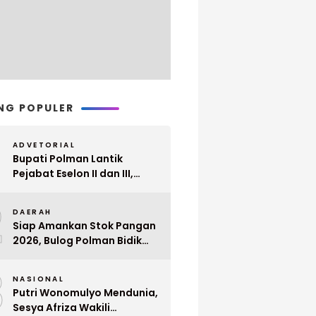
NG POPULER
ADVETORIAL
Bupati Polman Lantik
Pejabat Eselon II dan III,
Berikut Nama dan
2
Jabatannya
DAERAH
Siap Amankan Stok Pangan
2026, Bulog Polman Bidik
Penyerapan 51 Ribu Ton
3
Gabah Petani
NASIONAL
Putri Wonomulyo Mendunia,
Sesya Afriza Wakili