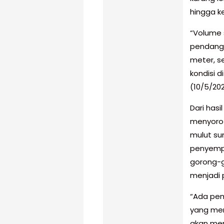
hingga k
“Volume 
pendangk
meter, s
kondisi d
(10/5/202
Dari hasi
menyorot
mulut su
penyempi
gorong-g
menjadi 
“Ada pem
yang men
akan men