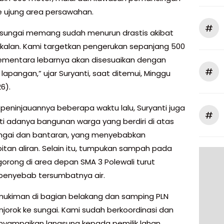
e ujung area persawahan.
#
sungai memang sudah menurun drastis akibat
alan. Kami targetkan pengerukan sepanjang 500
ementara lebarnya akan disesuaikan dengan
#
i lapangan,” ujar Suryanti, saat ditemui, Minggu
6).
l peninjauannya beberapa waktu lalu, Suryanti juga
#
i adanya bangunan warga yang berdiri di atas
ngai dan bantaran, yang menyebabkan
tan aliran. Selain itu, tumpukan sampah pada
orong di area depan SMA 3 Polewali turut
penyebab tersumbatnya air.
ukiman di bagian belakang dan samping PLN
jorok ke sungai. Kami sudah berkoordinasi dan
yampaikan langsung kepada pemilik lahan