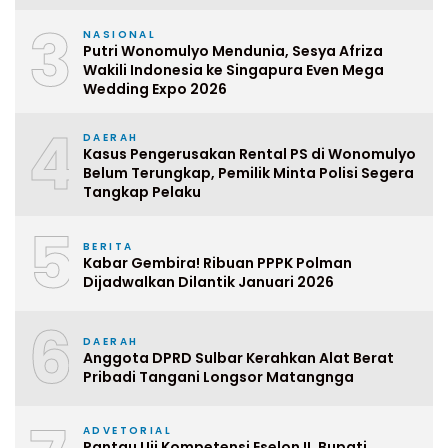
3
NASIONAL
Putri Wonomulyo Mendunia, Sesya Afriza
Wakili Indonesia ke Singapura Even Mega
Wedding Expo 2026
4
DAERAH
Kasus Pengerusakan Rental PS di Wonomulyo
Belum Terungkap, Pemilik Minta Polisi Segera
Tangkap Pelaku
5
BERITA
Kabar Gembira! Ribuan PPPK Polman
Dijadwalkan Dilantik Januari 2026
6
DAERAH
Anggota DPRD Sulbar Kerahkan Alat Berat
Pribadi Tangani Longsor Matangnga
ADVETORIAL
Pantau Uji Kompetensi Eselon II, Bupati