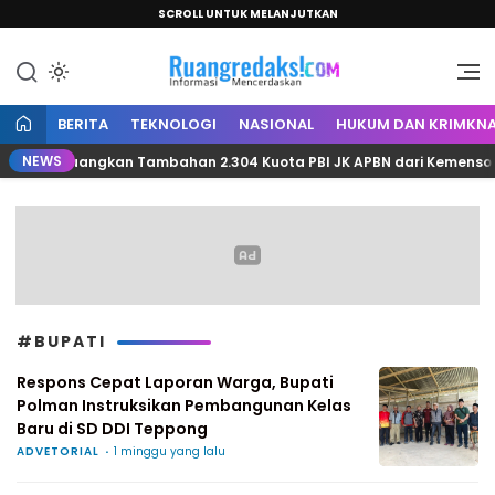
SCROLL UNTUK MELANJUTKAN
Informasi Mencerdaskan
Ruang Redaksi
BERITA
TEKNOLOGI
NASIONAL
HUKUM DAN KRIMKNA
NEWS
il Perjuangkan Tambahan 2.304 Kuota PBI JK APBN dari Kemensos RI
#BUPATI
Respons Cepat Laporan Warga, Bupati
Polman Instruksikan Pembangunan Kelas
Baru di SD DDI Teppong
ADVETORIAL
1 minggu yang lalu