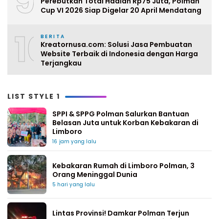
9
Perebutkan Total Hadiah Rp75 Juta, Polman
Cup VI 2026 Siap Digelar 20 April Mendatang
10
BERITA
Kreatornusa.com: Solusi Jasa Pembuatan
Website Terbaik di Indonesia dengan Harga
Terjangkau
LIST STYLE 1
SPPI & SPPG Polman Salurkan Bantuan
Belasan Juta untuk Korban Kebakaran di
Limboro
16 jam yang lalu
Kebakaran Rumah di Limboro Polman, 3
Orang Meninggal Dunia
5 hari yang lalu
Lintas Provinsi! Damkar Polman Terjun