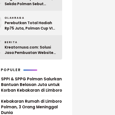
Sekda Polman Sebut
Penyerahan 10 SK PPPK
9
Paruh Waktu Balanipa
OLAHRAGA
Ditunda
Perebutkan Total Hadiah
Rp75 Juta, Polman Cup VI
2026 Siap Digelar 20 April
0
Mendatang
BERITA
Kreatornusa.com: Solusi
Jasa Pembuatan Website
Terbaik di Indonesia dengan
Harga Terjangkau
 POPULER
SPPI & SPPG Polman Salurkan
Bantuan Belasan Juta untuk
Korban Kebakaran di Limboro
Kebakaran Rumah di Limboro
Polman, 3 Orang Meninggal
Dunia