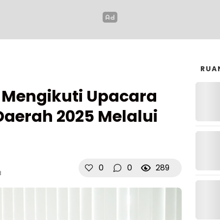
RUA
 Mengikuti Upacara
Daerah 2025 Melalui
0
0
289
B