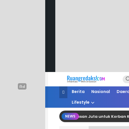
Ruang Redaksi
Informasi Mencerdaskan
Berita
Nasional
Daer
Lifestyle
G Polman Salurkan Bantuan Belasan Juta untuk Korban Kebakar
NEWS