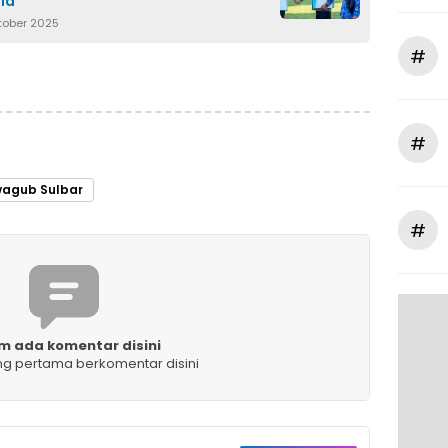
la
ktober 2025
#
#
agub Sulbar
#
m ada komentar disini
ng pertama berkomentar disini