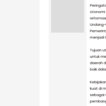
‎Peringat
otonomi 
reformasi
Undang-U
Pemerin
menjadi 
‎Tujuan 
untuk me
daerah d
baik dal
‎Kebijaka
kuat di 
sebagai 
pembang