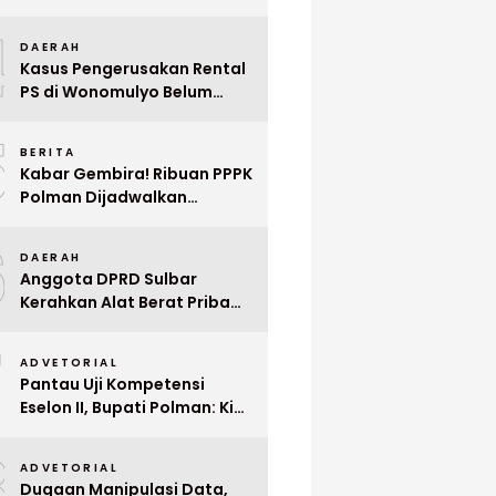
Indonesia ke Singapura Even
4
Mega Wedding Expo 2026
DAERAH
Kasus Pengerusakan Rental
PS di Wonomulyo Belum
Terungkap, Pemilik Minta
5
Polisi Segera Tangkap
BERITA
Pelaku
Kabar Gembira! Ribuan PPPK
Polman Dijadwalkan
Dilantik Januari 2026
6
DAERAH
Anggota DPRD Sulbar
Kerahkan Alat Berat Pribadi
Tangani Longsor
7
Matangnga
ADVETORIAL
Pantau Uji Kompetensi
Eselon II, Bupati Polman: Kita
Cari Pejabat yang Siap
8
Bekerja Cepat
ADVETORIAL
Dugaan Manipulasi Data,