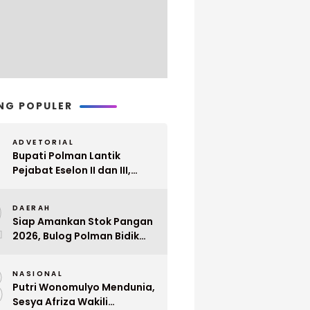
NG POPULER
ADVETORIAL
Bupati Polman Lantik
Pejabat Eselon II dan III,
Berikut Nama dan
2
Jabatannya
DAERAH
Siap Amankan Stok Pangan
2026, Bulog Polman Bidik
Penyerapan 51 Ribu Ton
3
Gabah Petani
NASIONAL
Putri Wonomulyo Mendunia,
Sesya Afriza Wakili