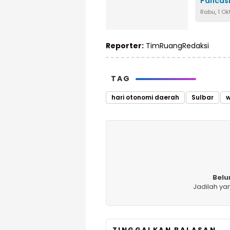
Pancasi
Rabu, 1 O
Reporter:
TimRuangRedaksi
TAG
hari otonomi daerah
Sulbar
w
Belu
Jadilah ya
TINGGALKAN BALASAN