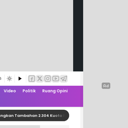
6
Video
Politik
Ruang Opini
Tambahan 2.304 Kuota PBI JK APBN dari Kemensos RI