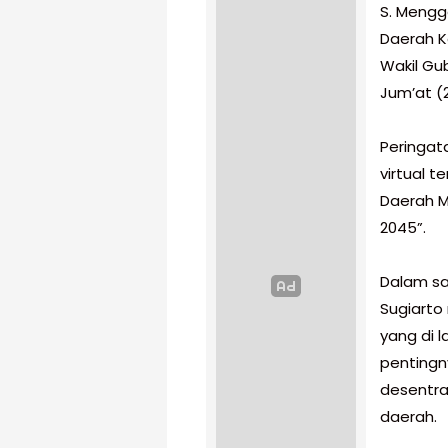
S. Mengg
Daerah K
Wakil Gub
Jum’at (
‎Peringa
virtual 
Daerah 
2045”.
‎Dalam s
Sugiarto
yang di 
pentingn
desentra
daerah.