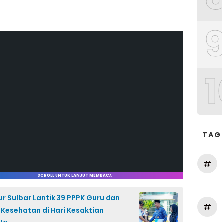
1
TAG
#
SCROLL UNTUK LANJUT MEMBACA
r Sulbar Lantik 39 PPPK Guru dan
#
Kesehatan di Hari Kesaktian