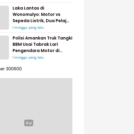
Laka Lantas di
Wonomulyo: Motor vs
Sepeda Listrik, Dua Pelajar
Dilarikan ke Rumah Sakit
1 minggu yang lalu
Polisi Amankan Truk Tangki
BBM Usai Tabrak Lari
Pengendara Motor di
Matakali
1 minggu yang lalu