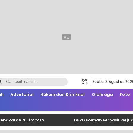
Sabtu, 8 Agustus 202
ah
Advetorial
Hukum dan Krimknal
Olahraga
Foto
an di Limboro
DPRD Polman Berhasil Perjuangkan 