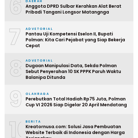
6
DAERAH
Anggota DPRD Sulbar Kerahkan Alat Berat
Pribadi Tangani Longsor Matangnga
7
ADVETORIAL
Pantau Uji Kompetensi Eselon II, Bupati
Polman: Kita Cari Pejabat yang Siap Bekerja
Cepat
8
ADVETORIAL
Dugaan Manipulasi Data, Sekda Polman
Sebut Penyerahan 10 SK PPPK Paruh Waktu
Balanipa Ditunda
9
OLAHRAGA
Perebutkan Total Hadiah Rp75 Juta, Polman
Cup VI 2026 Siap Digelar 20 April Mendatang
10
BERITA
Kreatornusa.com: Solusi Jasa Pembuatan
Website Terbaik di Indonesia dengan Harga