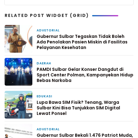
RELATED POST WIDGET (GRID)
ADVETORIAL
6 hari yang lalu
Gubernur Sulbar Tegaskan Tidak Boleh
Ada Penolakan Pasien Miskin di Fasilitas
Pelayanan Kesehatan
DAERAH
7 hari yang lalu
PAMDI Sulbar Gelar Konser Dangdut di
Sport Center Polman, Kampanyekan Hidup
Bebas Narkoba
EDUKASI
1 minggu yang lalu
Lupa Bawa SIM Fisik? Tenang, Warga
Sulbar Kini Bisa Tunjukkan SIM Digital
Lewat Ponsel
ADVETORIAL
2 minggu yang lalu
Gubernur Sulbar Bekali 1.476 Patriot Muda,