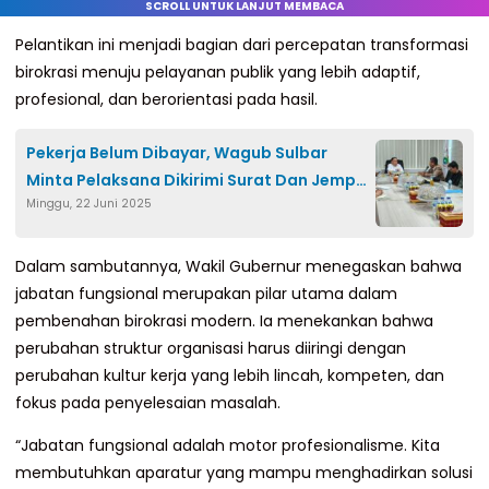
SCROLL UNTUK LANJUT MEMBACA
Pelantikan ini menjadi bagian dari percepatan transformasi
birokrasi menuju pelayanan publik yang lebih adaptif,
profesional, dan berorientasi pada hasil.
Pekerja Belum Dibayar, Wagub Sulbar
Minta Pelaksana Dikirimi Surat Dan Jemput
Minggu, 22 Juni 2025
Paksa
Dalam sambutannya, Wakil Gubernur menegaskan bahwa
jabatan fungsional merupakan pilar utama dalam
pembenahan birokrasi modern. Ia menekankan bahwa
perubahan struktur organisasi harus diiringi dengan
perubahan kultur kerja yang lebih lincah, kompeten, dan
fokus pada penyelesaian masalah.
“Jabatan fungsional adalah motor profesionalisme. Kita
membutuhkan aparatur yang mampu menghadirkan solusi