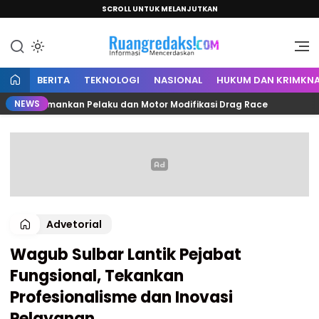
SCROLL UNTUK MELANJUTKAN
Informasi Mencerdaskan
Ruang Redaksi
BERITA
TEKNOLOGI
NASIONAL
HUKUM DAN KRIMKNA
NEWS
muju Amankan Pelaku dan Motor Modifikasi Drag Race
Ja
Advetorial
Wagub Sulbar Lantik Pejabat
Fungsional, Tekankan
Profesionalisme dan Inovasi
Pelayanan