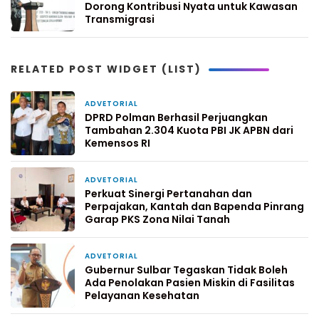
Dorong Kontribusi Nyata untuk Kawasan
Transmigrasi
RELATED POST WIDGET (LIST)
ADVETORIAL
2 hari yang lalu
DPRD Polman Berhasil Perjuangkan
Tambahan 2.304 Kuota PBI JK APBN dari
Kemensos RI
ADVETORIAL
4 hari yang lalu
Perkuat Sinergi Pertanahan dan
Perpajakan, Kantah dan Bapenda Pinrang
Garap PKS Zona Nilai Tanah
ADVETORIAL
6 hari yang lalu
Gubernur Sulbar Tegaskan Tidak Boleh
Ada Penolakan Pasien Miskin di Fasilitas
Pelayanan Kesehatan