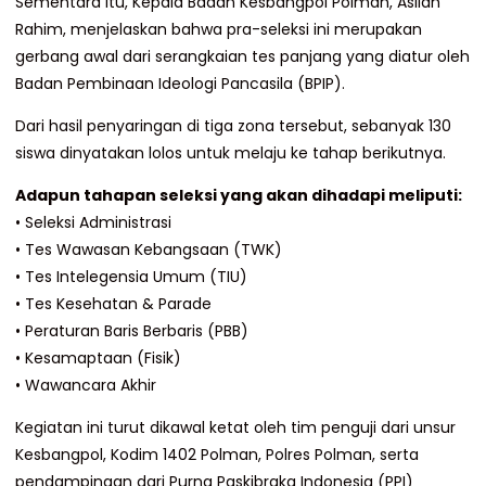
​Sementara itu, Kepala Badan Kesbangpol Polman, Asliah
Rahim, menjelaskan bahwa pra-seleksi ini merupakan
gerbang awal dari serangkaian tes panjang yang diatur oleh
Badan Pembinaan Ideologi Pancasila (BPIP).
Dari hasil penyaringan di tiga zona tersebut, sebanyak 130
siswa dinyatakan lolos untuk melaju ke tahap berikutnya.
Adapun tahapan seleksi yang akan dihadapi meliputi:
• ​Seleksi Administrasi
• ​Tes Wawasan Kebangsaan (TWK)
• ​Tes Intelegensia Umum (TIU)
• ​Tes Kesehatan & Parade
• ​Peraturan Baris Berbaris (PBB)
• ​Kesamaptaan (Fisik)
• ​Wawancara Akhir
Kegiatan ini turut dikawal ketat oleh tim penguji dari unsur
Kesbangpol, Kodim 1402 Polman, Polres Polman, serta
pendampingan dari Purna Paskibraka Indonesia (PPI)