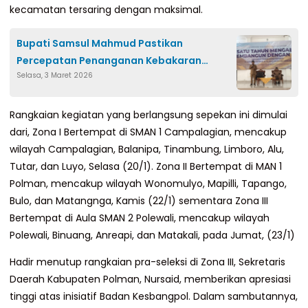
kecamatan tersaring dengan maksimal.
Bupati Samsul Mahmud Pastikan
Percepatan Penanganan Kebakaran
Selasa, 3 Maret 2026
Galung Tulu
​Rangkaian kegiatan yang berlangsung sepekan ini dimulai
dari, Zona I Bertempat di SMAN 1 Campalagian, mencakup
wilayah Campalagian, Balanipa, Tinambung, Limboro, Alu,
Tutar, dan Luyo, Selasa (20/1). Zona II Bertempat di MAN 1
Polman, mencakup wilayah Wonomulyo, Mapilli, Tapango,
Bulo, dan Matangnga, Kamis (22/1) sementara Zona III
Bertempat di Aula SMAN 2 Polewali, mencakup wilayah
Polewali, Binuang, Anreapi, dan Matakali, pada Jumat, (23/1)
​Hadir menutup rangkaian pra-seleksi di Zona III, Sekretaris
Daerah Kabupaten Polman, Nursaid, memberikan apresiasi
tinggi atas inisiatif Badan Kesbangpol. Dalam sambutannya,