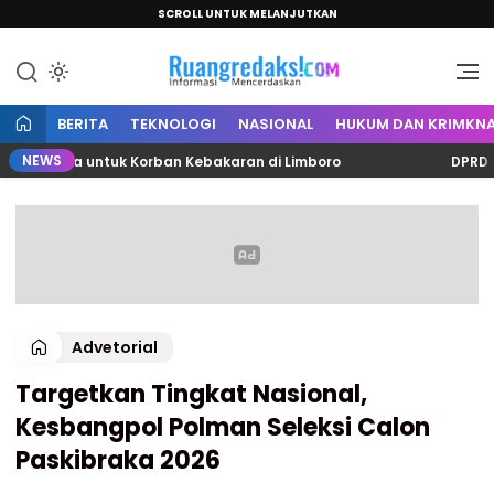
SCROLL UNTUK MELANJUTKAN
Informasi Mencerdaskan
Ruang Redaksi
BERITA
TEKNOLOGI
NASIONAL
HUKUM DAN KRIMKNA
NEWS
 Juta untuk Korban Kebakaran di Limboro
DPRD Polman
Advetorial
Targetkan Tingkat Nasional,
Kesbangpol Polman Seleksi Calon
Paskibraka 2026