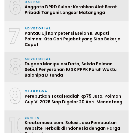
6
DAERAH
Anggota DPRD Sulbar Kerahkan Alat Berat
Pribadi Tangani Longsor Matangnga
7
ADVETORIAL
Pantau Uji Kompetensi Eselon II, Bupati
Polman: Kita Cari Pejabat yang Siap Bekerja
Cepat
8
ADVETORIAL
Dugaan Manipulasi Data, Sekda Polman
Sebut Penyerahan 10 SK PPPK Paruh Waktu
Balanipa Ditunda
9
OLAHRAGA
Perebutkan Total Hadiah Rp75 Juta, Polman
Cup VI 2026 Siap Digelar 20 April Mendatang
10
BERITA
Kreatornusa.com: Solusi Jasa Pembuatan
Website Terbaik di Indonesia dengan Harga