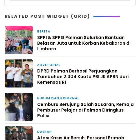
RELATED POST WIDGET (GRID)
BERITA
4 jam yang lalu
SPPI & SPPG Polman Salurkan Bantuan
Belasan Juta untuk Korban Kebakaran di
Limboro
ADVETORIAL
11 jam yang lalu
DPRD Polman Berhasil Perjuangkan
Tambahan 2.304 Kuota PBI JK APBN dari
Kemensos RI
HUKUM DAN KRIMKNAL
2 hari yang lalu
Cemburu Berujung Salah Sasaran, Remaja
Pembusur Pelajar di Polman Diringkus
Polisi
DAERAH
4 hari yang lalu
Atasi Krisis Air Bersih, Personel Brimob