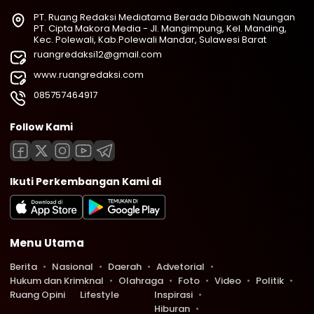
PT. Ruang Redaksi Mediatama Berada Dibawah Naungan
PT. Cipta Makora Media - Jl. Mangimpung, Kel. Manding,
Kec. Polewali, Kab.Polewali Mandar, Sulawesi Barat
ruangredaksi12@gmail.com
www.ruangredaksi.com
085757464917
Follow Kami
Ikuti Perkembangan Kami di
Menu Utama
Berita
Nasional
Daerah
Advetorial
Hukum dan Krimknal
Olahraga
Foto
Video
Politik
Ruang Opini
Lifestyle
Inspirasi
Hiburan