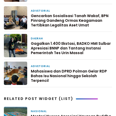
Pinrang
ADVETORIAL
3 minggu yang lalu
Gencarkan Sosialisasi Tanah Wakaf, BPN
Pinrang Gandeng Ormas Keagamaan
Tertibkan Legalitas Aset Umat
DAERAH
2 bulan yang lalu
Gagalkan 1.400 Ekstasi, BADKO HMI Sulbar
Apresiasi BNNP dan Tantang Instansi
Pemerintah Tes Urin Massal
ADVETORIAL
9 Mei 2026
Mahasiswa dan DPRD Polman Gelar RDP
Bahas Isu Nasional hingga Sekolah
Terpencil
RELATED POST WIDGET (LIST)
NASIONAL
2 minggu yang lalu