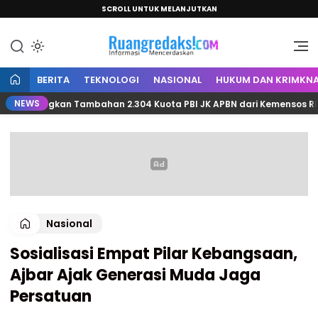
SCROLL UNTUK MELANJUTKAN
Informasi Mencerdaskan
Ruang Redaksi
BERITA
TEKNOLOGI
NASIONAL
HUKUM DAN KRIMKNA
NEWS
rjuangkan Tambahan 2.304 Kuota PBI JK APBN dari Kemensos RI
Nasional
Sosialisasi Empat Pilar Kebangsaan,
Ajbar Ajak Generasi Muda Jaga
Persatuan