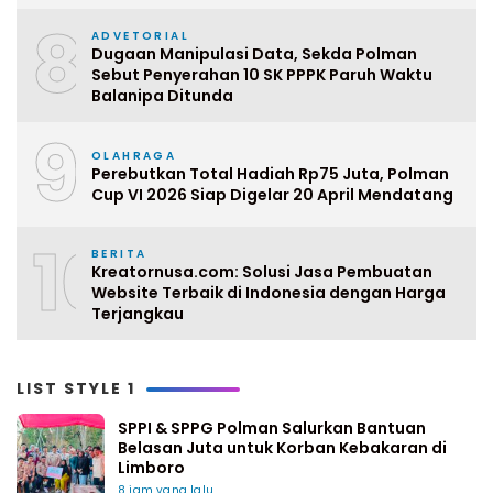
8
ADVETORIAL
Dugaan Manipulasi Data, Sekda Polman
Sebut Penyerahan 10 SK PPPK Paruh Waktu
Balanipa Ditunda
9
OLAHRAGA
Perebutkan Total Hadiah Rp75 Juta, Polman
Cup VI 2026 Siap Digelar 20 April Mendatang
10
BERITA
Kreatornusa.com: Solusi Jasa Pembuatan
Website Terbaik di Indonesia dengan Harga
Terjangkau
LIST STYLE 1
SPPI & SPPG Polman Salurkan Bantuan
Belasan Juta untuk Korban Kebakaran di
Limboro
8 jam yang lalu