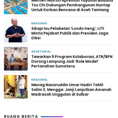
Menteri Nusron Apresiasi Yayasan Buddha
Tzu Chi Dukungan Pembangunan Huntap
Untuk Korban Bencana di Aceh Tamiang
NASIONAL
2 minggu yang lalu
Sikapi Isu Pelabelan ‘Londo Ireng’, IJTI
Minta Pejabat Publik dan Presiden Jaga
Diksi
ADVETORIAL
2 minggu yang lalu
Tawarkan 9 Program Kolaborasi, ATR/BPN
Dorong Lampung Jadi ‘Role Model’
Pertanahan Sumatera
NASIONAL
4 Februari 2026
Menag Nasaruddin Umar Hadiri Tahlil
Salim S. Mengga: Janji Lanjutkan Amanah
Madrasah Unggulan di Sulbar
RUANG BERITA