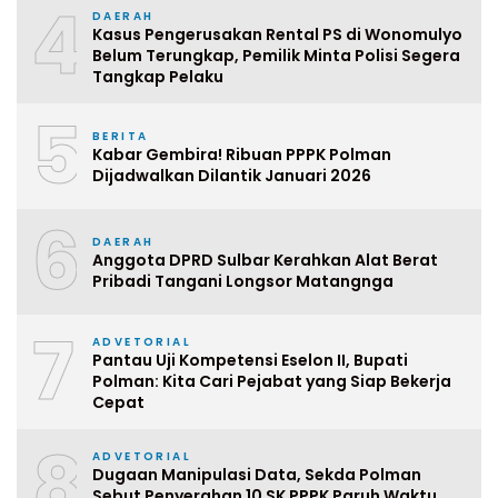
4
DAERAH
Kasus Pengerusakan Rental PS di Wonomulyo
Belum Terungkap, Pemilik Minta Polisi Segera
Tangkap Pelaku
5
BERITA
Kabar Gembira! Ribuan PPPK Polman
Dijadwalkan Dilantik Januari 2026
6
DAERAH
Anggota DPRD Sulbar Kerahkan Alat Berat
Pribadi Tangani Longsor Matangnga
7
ADVETORIAL
Pantau Uji Kompetensi Eselon II, Bupati
Polman: Kita Cari Pejabat yang Siap Bekerja
Cepat
8
ADVETORIAL
Dugaan Manipulasi Data, Sekda Polman
Sebut Penyerahan 10 SK PPPK Paruh Waktu