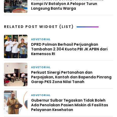
Kompi IV Batalyon A Pelopor Turun
Langsung Bantu Warga
RELATED POST WIDGET (LIST)
ADVETORIAL
6 jam yang lalu
DPRD Polman Berhasil Perjuangkan
Tambahan 2.304 Kuota PBI JK APBN dari
Kemensos RI
ADVETORIAL
2 hari yang lalu
Perkuat Sinergi Pertanahan dan
Perpajakan, Kantah dan Bapenda Pinrang
Garap PKS Zona Nilai Tanah
ADVETORIAL
4 hari yang lalu
Gubernur Sulbar Tegaskan Tidak Boleh
Ada Penolakan Pasien Miskin di Fasilitas
Pelayanan Kesehatan