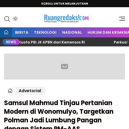
SCROLL UNTUK MELANJUTKAN
Informasi Mencerdaskan
Ruang Redaksi
BERITA
TEKNOLOGI
NASIONAL
HUKUM DAN KRIMKNA
NEWS
4 Kuota PBI JK APBN dari Kemensos RI
Perkuat Sinerg
Advetorial
Samsul Mahmud Tinjau Pertanian
Modern di Wonomulyo, Targetkan
Polman Jadi Lumbung Pangan
dengan Sistem PM-AAS