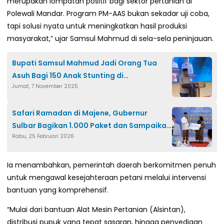
merupakan lompatan positif bagi sektor pertanian di
Polewali Mandar. Program PM-AAS bukan sekadar uji coba,
tapi solusi nyata untuk meningkatkan hasil produksi
masyarakat,” ujar Samsul Mahmud di sela-sela peninjauan.
Bupati Samsul Mahmud Jadi Orang Tua
Asuh Bagi 150 Anak Stunting di
Jumat, 7 November 2025
Campalagian
Safari Ramadan di Majene, Gubernur
Sulbar Bagikan 1.000 Paket dan Sampaikan
Rabu, 25 Februari 2026
Alokasikan Rp50 Miliar untuk
Pembangunan
Ia menambahkan, pemerintah daerah berkomitmen penuh
untuk mengawal kesejahteraan petani melalui intervensi
bantuan yang komprehensif.
“Mulai dari bantuan Alat Mesin Pertanian (Alsintan),
distribusi pupuk yang tepat sasaran, hingga penyediaan