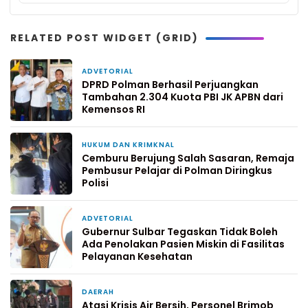
RELATED POST WIDGET (GRID)
ADVETORIAL
6 jam yang lalu
DPRD Polman Berhasil Perjuangkan
Tambahan 2.304 Kuota PBI JK APBN dari
Kemensos RI
HUKUM DAN KRIMKNAL
2 hari yang lalu
Cemburu Berujung Salah Sasaran, Remaja
Pembusur Pelajar di Polman Diringkus
Polisi
ADVETORIAL
4 hari yang lalu
Gubernur Sulbar Tegaskan Tidak Boleh
Ada Penolakan Pasien Miskin di Fasilitas
Pelayanan Kesehatan
DAERAH
4 hari yang lalu
Atasi Krisis Air Bersih, Personel Brimob