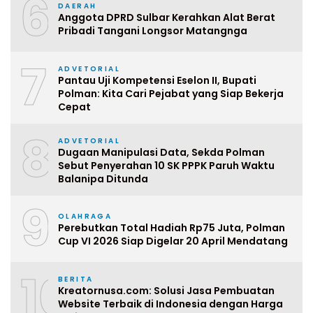
6
DAERAH
Anggota DPRD Sulbar Kerahkan Alat Berat
Pribadi Tangani Longsor Matangnga
7
ADVETORIAL
Pantau Uji Kompetensi Eselon II, Bupati
Polman: Kita Cari Pejabat yang Siap Bekerja
Cepat
8
ADVETORIAL
Dugaan Manipulasi Data, Sekda Polman
Sebut Penyerahan 10 SK PPPK Paruh Waktu
Balanipa Ditunda
9
OLAHRAGA
Perebutkan Total Hadiah Rp75 Juta, Polman
Cup VI 2026 Siap Digelar 20 April Mendatang
10
BERITA
Kreatornusa.com: Solusi Jasa Pembuatan
Website Terbaik di Indonesia dengan Harga