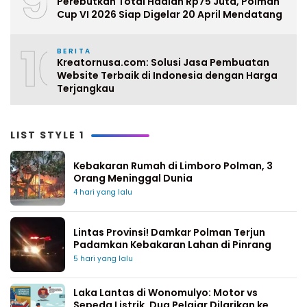
9
Perebutkan Total Hadiah Rp75 Juta, Polman
Cup VI 2026 Siap Digelar 20 April Mendatang
10
BERITA
Kreatornusa.com: Solusi Jasa Pembuatan
Website Terbaik di Indonesia dengan Harga
Terjangkau
LIST STYLE 1
Kebakaran Rumah di Limboro Polman, 3
Orang Meninggal Dunia
4 hari yang lalu
Lintas Provinsi! Damkar Polman Terjun
Padamkan Kebakaran Lahan di Pinrang
5 hari yang lalu
Laka Lantas di Wonomulyo: Motor vs
Sepeda Listrik, Dua Pelajar Dilarikan ke