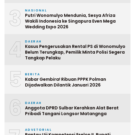
3
NASIONAL
Putri Wonomulyo Mendunia, Sesya Afriza
Wakili Indonesia ke Singapura Even Mega
Wedding Expo 2026
4
DAERAH
Kasus Pengerusakan Rental PS di Wonomulyo
Belum Terungkap, Pemilik Minta Polisi Segera
Tangkap Pelaku
5
BERITA
Kabar Gembira! Ribuan PPPK Polman
Dijadwalkan Dilantik Januari 2026
6
DAERAH
Anggota DPRD Sulbar Kerahkan Alat Berat
Pribadi Tangani Longsor Matangnga
ADVETORIAL
Pantau Uji Kompetensi Eselon II, Bupati