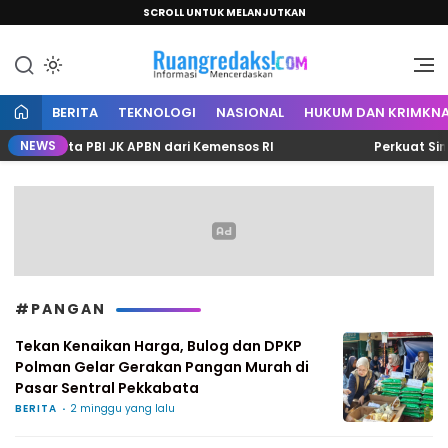
SCROLL UNTUK MELANJUTKAN
Informasi Mencerdaskan
Ruang Redaksi
BERITA
TEKNOLOGI
NASIONAL
HUKUM DAN KRIMKNA
NEWS
4 Kuota PBI JK APBN dari Kemensos RI
Perkuat Sinerg
#PANGAN
Tekan Kenaikan Harga, Bulog dan DPKP
Polman Gelar Gerakan Pangan Murah di
Pasar Sentral Pekkabata
BERITA
2 minggu yang lalu