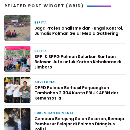
RELATED POST WIDGET (GRID)
BERITA
13 jam yang lalu
Jaga Profesionalisme dan Fungsi Kontrol,
Jurnalis Polman Gelar Media Gathering
BERITA
1 hari yang lalu
SPPI & SPPG Polman Salurkan Bantuan
Belasan Juta untuk Korban Kebakaran di
Limboro
ADVETORIAL
2 hari yang lalu
DPRD Polman Berhasil Perjuangkan
Tambahan 2.304 Kuota PBI JK APBN dari
Kemensos RI
HUKUM DAN KRIMKNAL
3 hari yang lalu
Cemburu Berujung Salah Sasaran, Remaja
Pembusur Pelajar di Polman Diringkus
Polisi