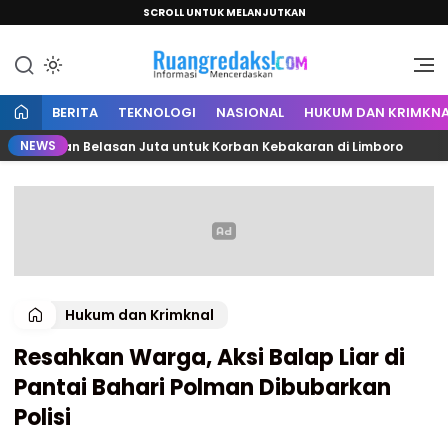
SCROLL UNTUK MELANJUTKAN
Informasi Mencerdaskan
Ruang Redaksi
BERITA
TEKNOLOGI
NASIONAL
HUKUM DAN KRIMKNA
NEWS
ntuan Belasan Juta untuk Korban Kebakaran di Limboro
Hukum dan Krimknal
Resahkan Warga, Aksi Balap Liar di
Pantai Bahari Polman Dibubarkan
Polisi