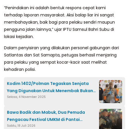
​”Penindakan ini adalah bentuk respons cepat kami
terhadap laporan masyarakat. Aksi balap liar ini sangat
membahayakan, baik bagi para pelaku sendiri maupun
pengguna jalan lainnya,” ujar IPTU Samsul Bahri Subu di
lokasi kejadian.
​Dalam penyisiran yang dilakukan personel gabungan dari
Satlantas dan Sat Samapta, petugas berhasil menjaring
para pelaku yang sempat kocar-kacir saat melihat
kehadiran polisi.
Kodim 1402/Polman Tegaskan Senjata
Yang Digunakan Untuk Menembak Bukan
Selasa, 4 November 2025
Milik TNI
Bawa Badik dan Mabuk, Dua Pemuda
Pengacau Festival UMKM di Pantai
Sabtu, 18 Juli 2026
Manakarra Diringkus Polisi