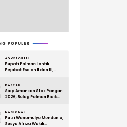
NG POPULER
ADVETORIAL
Bupati Polman Lantik
Pejabat Eselon II dan III,
Berikut Nama dan
2
Jabatannya
DAERAH
Siap Amankan Stok Pangan
2026, Bulog Polman Bidik
Penyerapan 51 Ribu Ton
3
Gabah Petani
NASIONAL
Putri Wonomulyo Mendunia,
Sesya Afriza Wakili