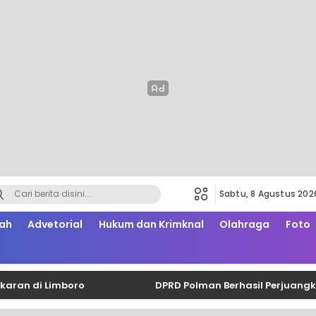
Sabtu, 8 Agustus 202
ah
Advetorial
Hukum dan Krimknal
Olahraga
Foto
i Limboro
DPRD Polman Berhasil Perjuangkan Tamb