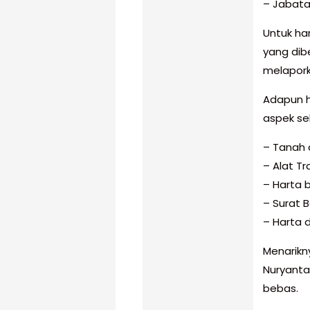
– Jabata
Untuk ha
yang dib
melaporka
Adapun h
aspek se
– Tanah 
– Alat T
– Harta 
– Surat B
– Harta 
Menarikny
Nuryanta
bebas.