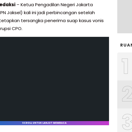
edaksi
– Ketua Pengadilan Negeri Jakarta
PN Jaksel) kali ini jadi perbincangan setelah
ditetapkan tersangka penerima suap kasus vonis
rupsi CPO.
RUA
1
SCROLL UNTUK LANJUT MEMBACA