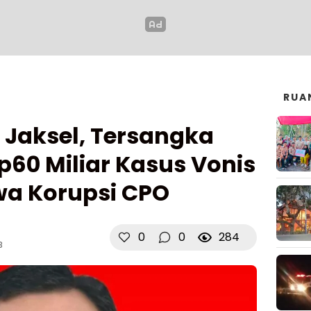
RUA
N Jaksel, Tersangka
p60 Miliar Kasus Vonis
wa Korupsi CPO
0
0
284
B