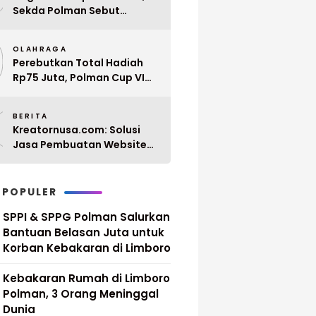
Sekda Polman Sebut
Penyerahan 10 SK PPPK
9
Paruh Waktu Balanipa
OLAHRAGA
Ditunda
Perebutkan Total Hadiah
Rp75 Juta, Polman Cup VI
2026 Siap Digelar 20 April
0
Mendatang
BERITA
Kreatornusa.com: Solusi
Jasa Pembuatan Website
Terbaik di Indonesia dengan
Harga Terjangkau
 POPULER
SPPI & SPPG Polman Salurkan
Bantuan Belasan Juta untuk
Korban Kebakaran di Limboro
Kebakaran Rumah di Limboro
Polman, 3 Orang Meninggal
Dunia