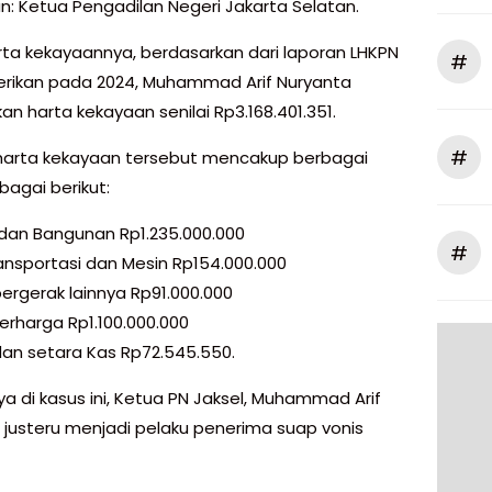
n: Ketua Pengadilan Negeri Jakarta Selatan.
rta kekayaannya, berdasarkan dari laporan LHKPN
#
erikan pada 2024, Muhammad Arif Nuryanta
n harta kekayaan senilai Rp3.168.401.351.
#
arta kekayaan tersebut mencakup berbagai
bagai berikut:
dan Bangunan Rp1.235.000.000
#
ransportasi dan Mesin Rp154.000.000
bergerak lainnya Rp91.000.000
erharga Rp1.100.000.000
dan setara Kas Rp72.545.550.
a di kasus ini, Ketua PN Jaksel, Muhammad Arif
 justeru menjadi pelaku penerima suap vonis