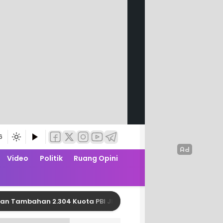
6
Video
Politik
Ruang Opini
ahan 2.304 Kuota PBI JK APBN dari Kemensos RI
P