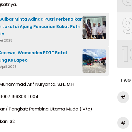
ngkatnya.
ulbar Minta Adinda Putri Perkenalkan
n Lokal di Ajang Pencarian Bakat Putri
ia
Mei 2025
1
Kecewa, Wamendes PDTT Batal
ung Ke Lapeo
April 2025
TAG
Muhammad Arif Nuryanta, S.H., M.H
711007 199803 1 004
#
an/ Pangkat: Pembina Utama Muda (IV/c)
kan: S2
#