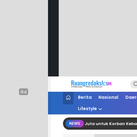
Ruang Redaksi
Informasi Mencerdaskan
Berita
Nasional
Daer
Lifestyle
lman Salurkan Bantuan Belasan Juta untuk Korban Kebakaran d
NEWS