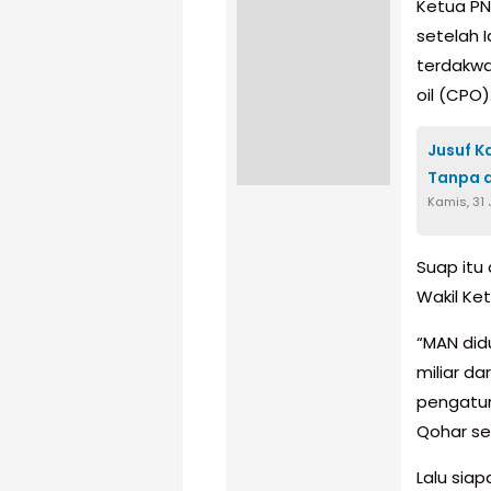
Ketua PN
setelah 
terdakwa
oil (CPO)
Jusuf K
Tanpa 
Kamis, 31 
Suap itu
Wakil Ket
“MAN did
miliar d
pengatur
Qohar sel
Lalu sia