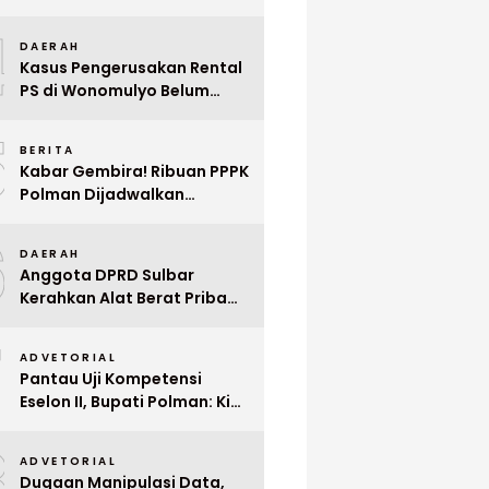
Indonesia ke Singapura Even
4
Mega Wedding Expo 2026
DAERAH
Kasus Pengerusakan Rental
PS di Wonomulyo Belum
Terungkap, Pemilik Minta
5
Polisi Segera Tangkap
BERITA
Pelaku
Kabar Gembira! Ribuan PPPK
Polman Dijadwalkan
Dilantik Januari 2026
6
DAERAH
Anggota DPRD Sulbar
Kerahkan Alat Berat Pribadi
Tangani Longsor
7
Matangnga
ADVETORIAL
Pantau Uji Kompetensi
Eselon II, Bupati Polman: Kita
Cari Pejabat yang Siap
8
Bekerja Cepat
ADVETORIAL
Dugaan Manipulasi Data,