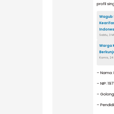
profil si
Wagub S
Kearifa
Indones
Sabtu, 3 
Warga 
Berkunj
Kamis, 24 
– Nama: 
– NIP: 19
– Golong
– Pendidi