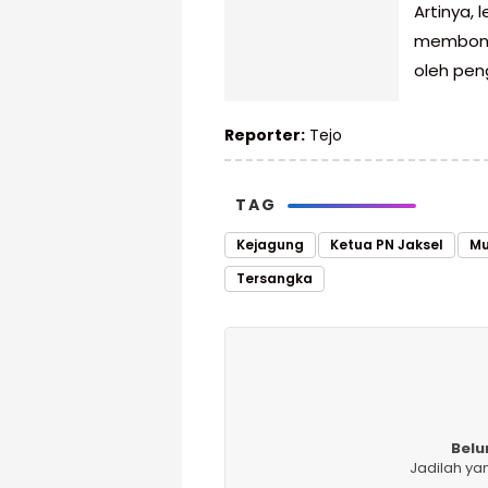
Artinya,
membongk
oleh pen
Reporter:
Tejo
TAG
Kejagung
Ketua PN Jaksel
Mu
Tersangka
Belu
Jadilah ya