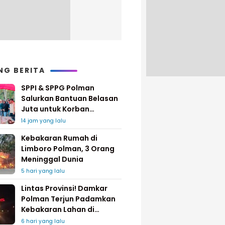
NG BERITA
SPPI & SPPG Polman
Salurkan Bantuan Belasan
Juta untuk Korban
Kebakaran di Limboro
14 jam yang lalu
Kebakaran Rumah di
Limboro Polman, 3 Orang
Meninggal Dunia
5 hari yang lalu
Lintas Provinsi! Damkar
Polman Terjun Padamkan
Kebakaran Lahan di
Pinrang
6 hari yang lalu