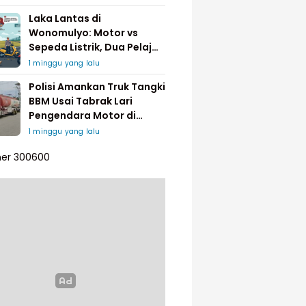
Laka Lantas di
Wonomulyo: Motor vs
Sepeda Listrik, Dua Pelajar
Dilarikan ke Rumah Sakit
1 minggu yang lalu
Polisi Amankan Truk Tangki
BBM Usai Tabrak Lari
Pengendara Motor di
Matakali
1 minggu yang lalu