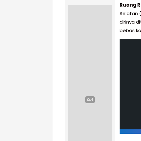
Ruang R
Selatan (
dirinya 
bebas ko