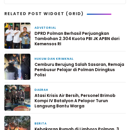
RELATED POST WIDGET (GRID)
ADVETORIAL
3 jam yang lalu
DPRD Polman Berhasil Perjuangkan
Tambahan 2.304 Kuota PBI JK APBN dari
Kemensos RI
HUKUM DAN KRIMKNAL
2 hari yang lalu
Cemburu Berujung Salah Sasaran, Remaja
Pembusur Pelajar di Polman Diringkus
Polisi
DAERAH
4 hari yang lalu
Atasi Krisis Air Bersih, Personel Brimob
Kompi IV Batalyon A Pelopor Turun
Langsung Bantu Warga
BERITA
4 hari yang lalu
Kebakaran Rumah di Limboro Polman, 3