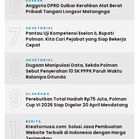
6
DAERAH
Anggota DPRD Sulbar Kerahkan Alat Berat
Pribadi Tangani Longsor Matangnga
7
ADVETORIAL
Pantau Uji Kompetensi Eselon II, Bupati
Polman: Kita Cari Pejabat yang Siap Bekerja
Cepat
8
ADVETORIAL
Dugaan Manipulasi Data, Sekda Polman
Sebut Penyerahan 10 SK PPPK Paruh Waktu
Balanipa Ditunda
9
OLAHRAGA
Perebutkan Total Hadiah Rp75 Juta, Polman
Cup VI 2026 Siap Digelar 20 April Mendatang
10
BERITA
Kreatornusa.com: Solusi Jasa Pembuatan
Website Terbaik di Indonesia dengan Harga
Terjangkau