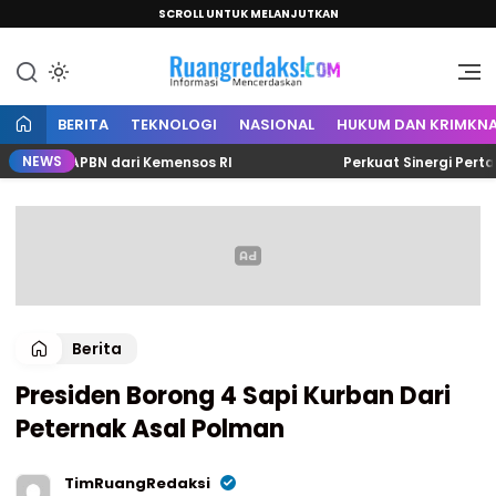
SCROLL UNTUK MELANJUTKAN
Informasi Mencerdaskan
Ruang Redaksi
BERITA
TEKNOLOGI
NASIONAL
HUKUM DAN KRIMKNA
NEWS
JK APBN dari Kemensos RI
Perkuat Sinergi Pertanaha
Berita
Presiden Borong 4 Sapi Kurban Dari
Peternak Asal Polman
TimRuangRedaksi