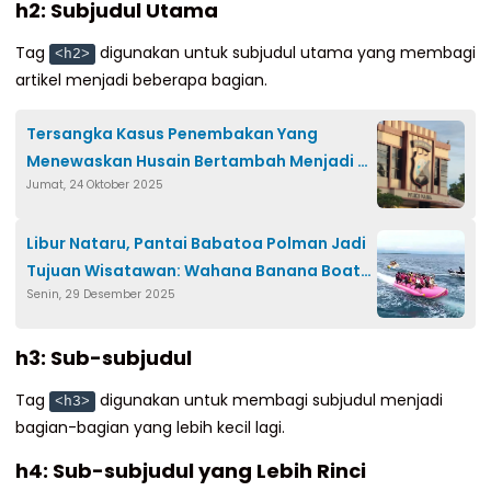
h2: Subjudul Utama
Tag
digunakan untuk subjudul utama yang membagi
<h2>
artikel menjadi beberapa bagian.
Tersangka Kasus Penembakan Yang
Menewaskan Husain Bertambah Menjadi 4
Jumat, 24 Oktober 2025
Orang
Libur Nataru, Pantai Babatoa Polman Jadi
Tujuan Wisatawan: Wahana Banana Boat
Senin, 29 Desember 2025
Jadi Primadona
h3: Sub-subjudul
Tag
digunakan untuk membagi subjudul menjadi
<h3>
bagian-bagian yang lebih kecil lagi.
h4: Sub-subjudul yang Lebih Rinci