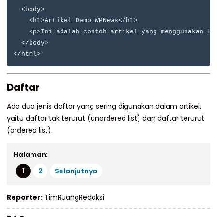
  <body>

    <h1>Artikel Demo WPNews</h1>

    <p>Ini adalah contoh artikel yang menggunakan HTM
  </body>

Daftar
Ada dua jenis daftar yang sering digunakan dalam artikel,
yaitu daftar tak terurut (unordered list) dan daftar terurut
(ordered list).
Halaman:
1
2
Selanjutnya
Reporter:
TimRuangRedaksi