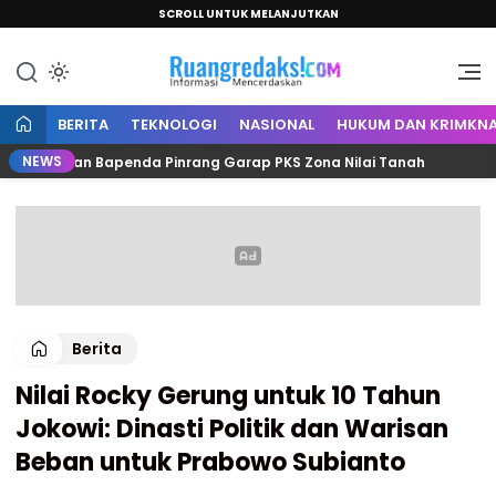
SCROLL UNTUK MELANJUTKAN
Informasi Mencerdaskan
Ruang Redaksi
BERITA
TEKNOLOGI
NASIONAL
HUKUM DAN KRIMKNA
NEWS
tah dan Bapenda Pinrang Garap PKS Zona Nilai Tanah
Berita
Nilai Rocky Gerung untuk 10 Tahun
Jokowi: Dinasti Politik dan Warisan
Beban untuk Prabowo Subianto