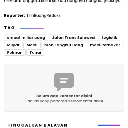
menurut anggota kami semua uangnya hangus,” jelasnya.
Reporter:
TimRuangRedaksi
TAG
empat miliar uang
Jalan Trans Sulawesi
Logistik
Milyar
Mobil
mobil angkut uang
mobil terbakar
Polman
Tunai
Belum ada komentar disini
Jadilah yang pertama berkomentar disini
TINGGALKAN BALASAN