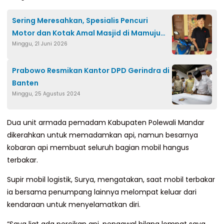
Sering Meresahkan, Spesialis Pencuri
Motor dan Kotak Amal Masjid di Mamuju
Minggu, 21 Juni 2026
Ditangkap Polisi
Prabowo Resmikan Kantor DPD Gerindra di
Banten
Minggu, 25 Agustus 2024
Dua unit armada pemadam Kabupaten Polewali Mandar
dikerahkan untuk memadamkan api, namun besarnya
kobaran api membuat seluruh bagian mobil hangus
terbakar.
Supir mobil logistik, Surya, mengatakan, saat mobil terbakar
ia bersama penumpang lainnya melompat keluar dari
kendaraan untuk menyelamatkan diri.
“Saya liat ada percikan api, pengawal bilang lompat saya