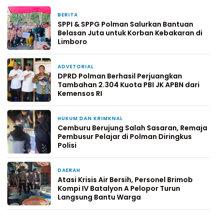
BERITA
17 jam yang lalu
SPPI & SPPG Polman Salurkan Bantuan
Belasan Juta untuk Korban Kebakaran di
Limboro
ADVETORIAL
24 jam yang lalu
DPRD Polman Berhasil Perjuangkan
Tambahan 2.304 Kuota PBI JK APBN dari
Kemensos RI
HUKUM DAN KRIMKNAL
3 hari yang lalu
Cemburu Berujung Salah Sasaran, Remaja
Pembusur Pelajar di Polman Diringkus
Polisi
DAERAH
5 hari yang lalu
Atasi Krisis Air Bersih, Personel Brimob
Kompi IV Batalyon A Pelopor Turun
Langsung Bantu Warga