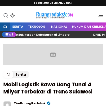
SCROLL UNTUK MELANJUTKAN
Informasi Mencerdaskan
Ruang Redaksi
BERITA
TEKNOLOGI
NASIONAL
HUKUM DAN KRIMKNA
NEWS
ta untuk Korban Kebakaran di Limboro
DPRD Polman Be
Berita
Mobil Logistik Bawa Uang Tunai 4
Milyar Terbakar di Trans Sulawesi
TimRuangRedaksi