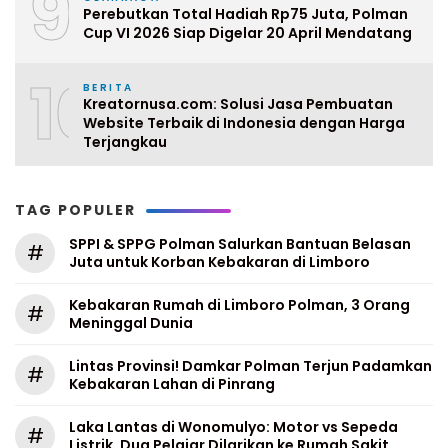
9
Perebutkan Total Hadiah Rp75 Juta, Polman
Cup VI 2026 Siap Digelar 20 April Mendatang
10
BERITA
Kreatornusa.com: Solusi Jasa Pembuatan
Website Terbaik di Indonesia dengan Harga
Terjangkau
TAG POPULER
SPPI & SPPG Polman Salurkan Bantuan Belasan
#
Juta untuk Korban Kebakaran di Limboro
Kebakaran Rumah di Limboro Polman, 3 Orang
#
Meninggal Dunia
Lintas Provinsi! Damkar Polman Terjun Padamkan
#
Kebakaran Lahan di Pinrang
Laka Lantas di Wonomulyo: Motor vs Sepeda
#
Listrik, Dua Pelajar Dilarikan ke Rumah Sakit