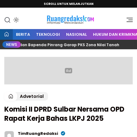
SCROLL UNTUK MELANJUTKAN
Informasi Mencerdaskan
Ruang Redaksi
BERITA
TEKNOLOGI
NASIONAL
HUKUM DAN KRIMKNA
NEWS
antah dan Bapenda Pinrang Garap PKS Zona Nilai Tanah
Advetorial
Komisi II DPRD Sulbar Nersama OPD
Rapat Kerja Bahas LKPJ 2025
TimRuangRedaksi