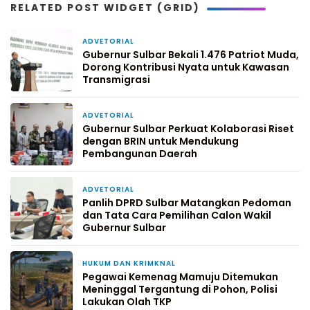
RELATED POST WIDGET (GRID)
ADVETORIAL
1 minggu yang lalu
Gubernur Sulbar Bekali 1.476 Patriot Muda,
Dorong Kontribusi Nyata untuk Kawasan
Transmigrasi
ADVETORIAL
2 minggu yang lalu
Gubernur Sulbar Perkuat Kolaborasi Riset
dengan BRIN untuk Mendukung
Pembangunan Daerah
ADVETORIAL
2 minggu yang lalu
Panlih DPRD Sulbar Matangkan Pedoman
dan Tata Cara Pemilihan Calon Wakil
Gubernur Sulbar
HUKUM DAN KRIMKNAL
3 minggu yang lalu
Pegawai Kemenag Mamuju Ditemukan
Meninggal Tergantung di Pohon, Polisi
Lakukan Olah TKP