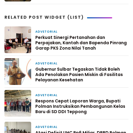
RELATED POST WIDGET (LIST)
ADVETORIAL
1 hari yang lalu
Perkuat Sinergi Pertanahan dan
Perpajakan, Kantah dan Bapenda Pinrang
Garap PKS Zona Nilai Tanah
ADVETORIAL
3 hari yang lalu
Gubernur Sulbar Tegaskan Tidak Boleh
Ada Penolakan Pasien Miskin di Fasilitas
Pelayanan Kesehatan
ADVETORIAL
6 hari yang lalu
Respons Cepat Laporan Warga, Bupati
Polman Instruksikan Pembangunan Kelas
Baru di SD DDI Teppong
ADVETORIAL
1 minggu yang lalu
Atasi Defisit UHC Rp6 Miliar, DPRD Polman