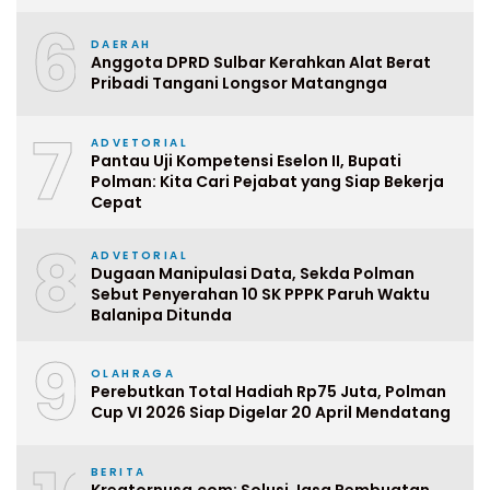
6
DAERAH
Anggota DPRD Sulbar Kerahkan Alat Berat
Pribadi Tangani Longsor Matangnga
7
ADVETORIAL
Pantau Uji Kompetensi Eselon II, Bupati
Polman: Kita Cari Pejabat yang Siap Bekerja
Cepat
8
ADVETORIAL
Dugaan Manipulasi Data, Sekda Polman
Sebut Penyerahan 10 SK PPPK Paruh Waktu
Balanipa Ditunda
9
OLAHRAGA
Perebutkan Total Hadiah Rp75 Juta, Polman
Cup VI 2026 Siap Digelar 20 April Mendatang
BERITA
Kreatornusa.com: Solusi Jasa Pembuatan