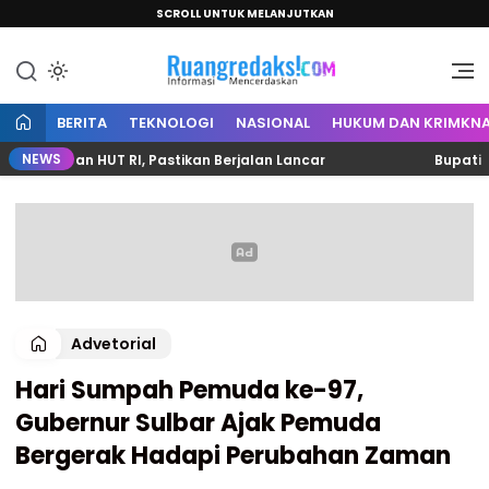
SCROLL UNTUK MELANJUTKAN
Informasi Mencerdaskan
Ruang Redaksi
BERITA
TEKNOLOGI
NASIONAL
HUKUM DAN KRIMKNA
NEWS
gatan HUT RI, Pastikan Berjalan Lancar
Bupati Samsu
Advetorial
Hari Sumpah Pemuda ke-97,
Gubernur Sulbar Ajak Pemuda
Bergerak Hadapi Perubahan Zaman