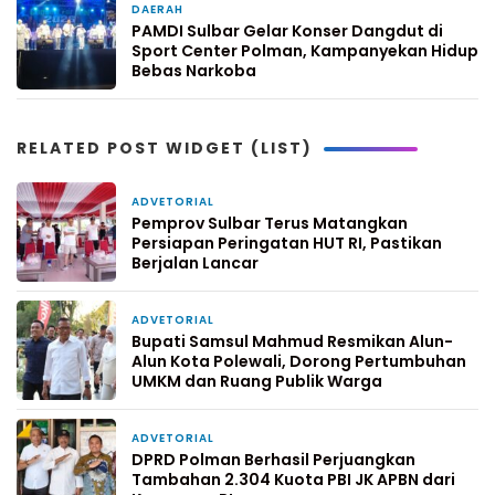
DAERAH
1 minggu yang lalu
PAMDI Sulbar Gelar Konser Dangdut di
Sport Center Polman, Kampanyekan Hidup
Bebas Narkoba
RELATED POST WIDGET (LIST)
ADVETORIAL
2 jam yang lalu
Pemprov Sulbar Terus Matangkan
Persiapan Peringatan HUT RI, Pastikan
Berjalan Lancar
ADVETORIAL
10 jam yang lalu
Bupati Samsul Mahmud Resmikan Alun-
Alun Kota Polewali, Dorong Pertumbuhan
UMKM dan Ruang Publik Warga
ADVETORIAL
3 hari yang lalu
DPRD Polman Berhasil Perjuangkan
Tambahan 2.304 Kuota PBI JK APBN dari