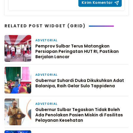
RELATED POST WIDGET (GRID)
ADVETORIAL
2 jam yang lalu
Pemprov Sulbar Terus Matangkan
Persiapan Peringatan HUT RI, Pastikan
Berjalan Lancar
ADVETORIAL
4 hari yang lalu
Gubernur Suhardi Duka Dikukuhkan Adat
Balanipa, Raih Gelar Sulo Tappidena
ADVETORIAL
7 hari yang lalu
Gubernur Sulbar Tegaskan Tidak Boleh
Ada Penolakan Pasien Miskin di Fasilitas
Pelayanan Kesehatan