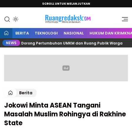
SCROLL UNTUK MELANJUTKAN
Informasi Mencerdaskan
Ruang Redaksi
BERITA
TEKNOLOGI
NASIONAL
HUKUM DAN KRIMKNA
NEWS
ewali, Dorong Pertumbuhan UMKM dan Ruang Publik Warga
Berita
Jokowi Minta ASEAN Tangani
Masalah Muslim Rohingya di Rakhine
State