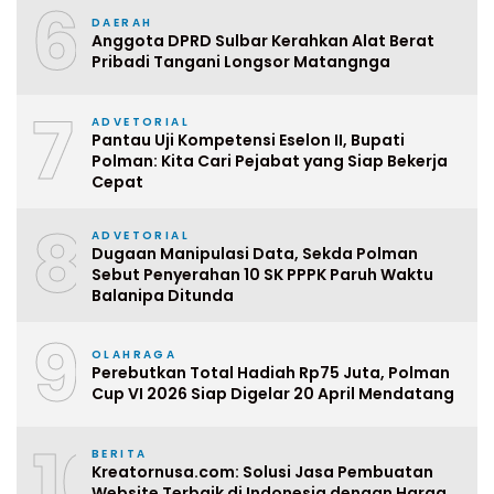
6
DAERAH
Anggota DPRD Sulbar Kerahkan Alat Berat
Pribadi Tangani Longsor Matangnga
7
ADVETORIAL
Pantau Uji Kompetensi Eselon II, Bupati
Polman: Kita Cari Pejabat yang Siap Bekerja
Cepat
8
ADVETORIAL
Dugaan Manipulasi Data, Sekda Polman
Sebut Penyerahan 10 SK PPPK Paruh Waktu
Balanipa Ditunda
9
OLAHRAGA
Perebutkan Total Hadiah Rp75 Juta, Polman
Cup VI 2026 Siap Digelar 20 April Mendatang
10
BERITA
Kreatornusa.com: Solusi Jasa Pembuatan
Website Terbaik di Indonesia dengan Harga