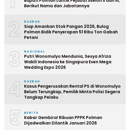
1
Bupati Polman Lantik Pejabat Eselon II dan III,
Berikut Nama dan Jabatannya
2
DAERAH
Siap Amankan Stok Pangan 2026, Bulog
Polman Bidik Penyerapan 51 Ribu Ton Gabah
Petani
3
NASIONAL
Putri Wonomulyo Mendunia, Sesya Afriza
Wakili Indonesia ke Singapura Even Mega
Wedding Expo 2026
4
DAERAH
Kasus Pengerusakan Rental PS di Wonomulyo
Belum Terungkap, Pemilik Minta Polisi Segera
Tangkap Pelaku
5
BERITA
Kabar Gembira! Ribuan PPPK Polman
Dijadwalkan Dilantik Januari 2026