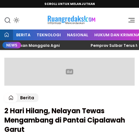
SCROLL UNTUK MELANJUTKAN
Informasi Mencerdaskan
Ruang Redaksi
BERITA
TEKNOLOGI
NASIONAL
HUKUM DAN KRIMKNA
NEWS
Siagakan Manggala Agni
Pemprov Sulbar Terus Matangk
Berita
2 Hari Hilang, Nelayan Tewas
Mengambang di Pantai Cipalawah
Garut