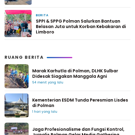
BERITA
3 hari yang lalu
SPPI & SPPG Polman Salurkan Bantuan
Belasan Juta untuk Korban Kebakaran di
Limboro
RUANG BERITA
Marak Karhutla di Polman, DLHK Sulbar
Didesak Siagakan Manggala Agni
54 menit yang lalu
Kementerian ESDM Tunda Peresmian Lisdes
di Polman
1 hari yang lalu
Jaga Profesionalisme dan Fungsi Kontrol,
Jurnalis Polman Gelar Media Gathering