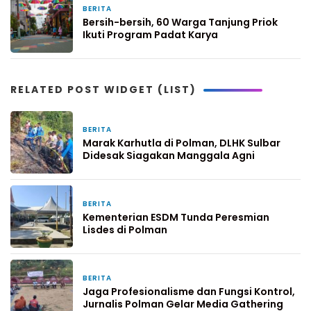
BERITA
16 Maret 2019
Bersih-bersih, 60 Warga Tanjung Priok
Ikuti Program Padat Karya
RELATED POST WIDGET (LIST)
BERITA
54 menit yang lalu
Marak Karhutla di Polman, DLHK Sulbar
Didesak Siagakan Manggala Agni
BERITA
1 hari yang lalu
Kementerian ESDM Tunda Peresmian
Lisdes di Polman
BERITA
2 hari yang lalu
Jaga Profesionalisme dan Fungsi Kontrol,
Jurnalis Polman Gelar Media Gathering