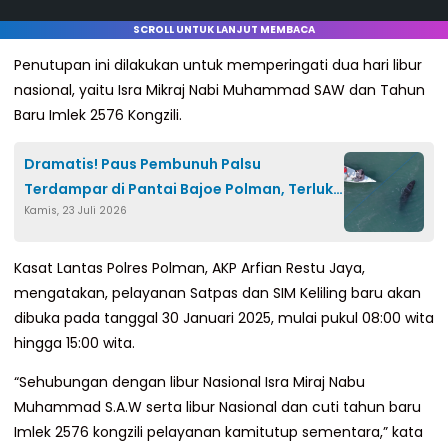
SCROLL UNTUK LANJUT MEMBACA
Penutupan ini dilakukan untuk memperingati dua hari libur
nasional, yaitu Isra Mikraj Nabi Muhammad SAW dan Tahun
Baru Imlek 2576 Kongzili.
Dramatis! Paus Pembunuh Palsu
Terdampar di Pantai Bajoe Polman, Terluka
Kamis, 23 Juli 2026
dan Sempat Kembali ke Darat
Kasat Lantas Polres Polman, AKP Arfian Restu Jaya,
mengatakan, pelayanan Satpas dan SIM Keliling baru akan
dibuka pada tanggal 30 Januari 2025, mulai pukul 08:00 wita
hingga 15:00 wita.
“Sehubungan dengan libur Nasional Isra Miraj Nabu
Muhammad S.A.W serta libur Nasional dan cuti tahun baru
Imlek 2576 kongzili pelayanan kamitutup sementara,” kata