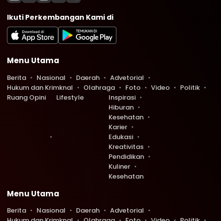
Ikuti Perkembangan Kami di
Menu Utama
Berita
Nasional
Daerah
Advetorial
Hukum dan Krimknal
Olahraga
Foto
Video
Politik
Ruang Opini
Lifestyle
Inspirasi
Hiburan
Kesehatan
Karier
Edukasi
Kreativitas
Pendidikan
Kuliner
Kesehatan
Menu Utama
Berita
Nasional
Daerah
Advetorial
Hukum dan Krimknal
Olahraga
Foto
Video
Politik