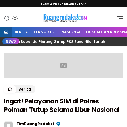
SCROLL UNTUK MELANJUTKAN
Informasi Mencerdaskan
Ruang Redaksi
BERITA
TEKNOLOGI
NASIONAL
HUKUM DAN KRIMKNA
NEWS
h dan Bapenda Pinrang Garap PKS Zona Nilai Tanah
Ce
Berita
Ingat! Pelayanan SIM di Polres
Polman Tutup Selama Libur Nasional
TimRuangRedaksi