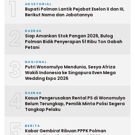
1
ADVETORIAL
Bupati Polman Lantik Pejabat Eselon II dan III,
Berikut Nama dan Jabatannya
2
DAERAH
Siap Amankan Stok Pangan 2026, Bulog
Polman Bidik Penyerapan 51 Ribu Ton Gabah
Petani
3
NASIONAL
Putri Wonomulyo Mendunia, Sesya Afriza
Wakili Indonesia ke Singapura Even Mega
Wedding Expo 2026
4
DAERAH
Kasus Pengerusakan Rental PS di Wonomulyo
Belum Terungkap, Pemilik Minta Polisi Segera
Tangkap Pelaku
5
BERITA
Kabar Gembira! Ribuan PPPK Polman