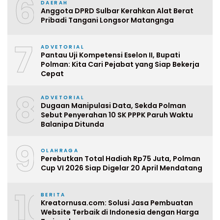
6
DAERAH
Anggota DPRD Sulbar Kerahkan Alat Berat
Pribadi Tangani Longsor Matangnga
7
ADVETORIAL
Pantau Uji Kompetensi Eselon II, Bupati
Polman: Kita Cari Pejabat yang Siap Bekerja
Cepat
8
ADVETORIAL
Dugaan Manipulasi Data, Sekda Polman
Sebut Penyerahan 10 SK PPPK Paruh Waktu
Balanipa Ditunda
9
OLAHRAGA
Perebutkan Total Hadiah Rp75 Juta, Polman
Cup VI 2026 Siap Digelar 20 April Mendatang
10
BERITA
Kreatornusa.com: Solusi Jasa Pembuatan
Website Terbaik di Indonesia dengan Harga