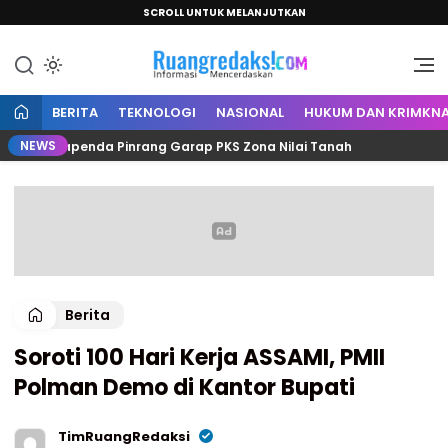
SCROLL UNTUK MELANJUTKAN
Informasi Mencerdaskan
Ruang Redaksi
BERITA
TEKNOLOGI
NASIONAL
HUKUM DAN KRIMKNA
NEWS
an Bapenda Pinrang Garap PKS Zona Nilai Tanah
Cembu
Berita
Soroti 100 Hari Kerja ASSAMI, PMII
Polman Demo di Kantor Bupati
TimRuangRedaksi