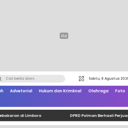
Sabtu, 8 Agustus 202
ah
Advetorial
Hukum dan Krimknal
Olahraga
Foto
n di Limboro
DPRD Polman Berhasil Perjuangkan 