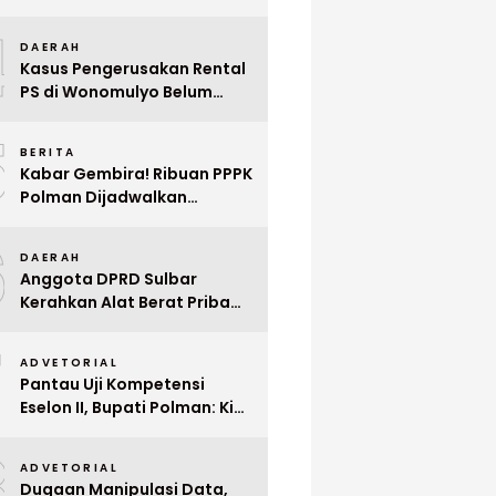
Indonesia ke Singapura Even
4
Mega Wedding Expo 2026
DAERAH
Kasus Pengerusakan Rental
PS di Wonomulyo Belum
Terungkap, Pemilik Minta
5
Polisi Segera Tangkap
BERITA
Pelaku
Kabar Gembira! Ribuan PPPK
Polman Dijadwalkan
Dilantik Januari 2026
6
DAERAH
Anggota DPRD Sulbar
Kerahkan Alat Berat Pribadi
Tangani Longsor
7
Matangnga
ADVETORIAL
Pantau Uji Kompetensi
Eselon II, Bupati Polman: Kita
Cari Pejabat yang Siap
8
Bekerja Cepat
ADVETORIAL
Dugaan Manipulasi Data,