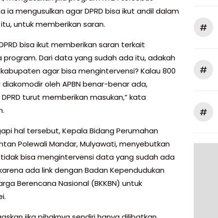
na ia mengusulkan agar DPRD bisa ikut andil dalam
 itu, untuk memberikan saran.
#
DPRD bisa ikut memberikan saran terkait
 program. Dari data yang sudah ada itu, adakah
#
 kabupaten agar bisa mengintervensi? Kalau 800
g diakomodir oleh APBN benar-benar ada,
 DPRD turut memberikan masukan,” kata
n.
#
pi hal tersebut, Kepala Bidang Perumahan
mtan Polewali Mandar, Mulyawati, menyebutkan
D tidak bisa mengintervensi data yang sudah ada
 karena ada link dengan Badan Kependudukan
arga Berencana Nasional (BKKBN) untuk
i.
skan jika pihaknya sendiri hanya dilibatkan