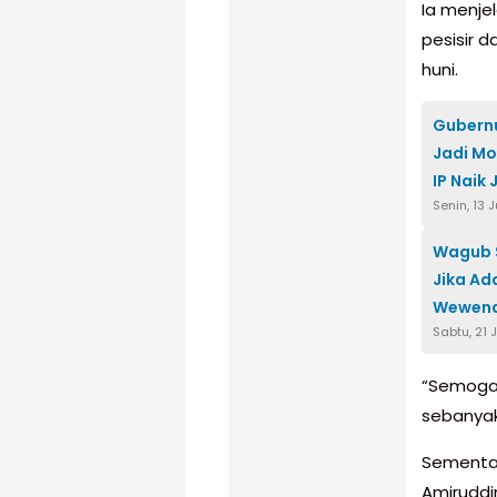
Ia menje
pesisir 
huni.
Gubernu
Jadi M
IP Naik 
Senin, 13 
Wagub 
Jika A
Wewen
Sabtu, 21 
“Semoga 
sebanyak
Sementar
Amiruddi