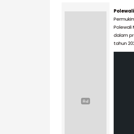
Polewal
Permukim
Polewali
dalam pr
tahun 20