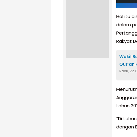
Hal itu d
dalam p
Pertangg
Rakyat D
Wakil B
Qur’an 
Rabu, 22 
Menurutn
Anggaran
tahun 20
“Di tahu
dengan Ba