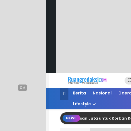
Ruang Redaksi
Informasi Mencerdaskan
Berita
Nasional
Daer
Lifestyle
 Polman Salurkan Bantuan Belasan Juta untuk Korban Kebakara
NEWS