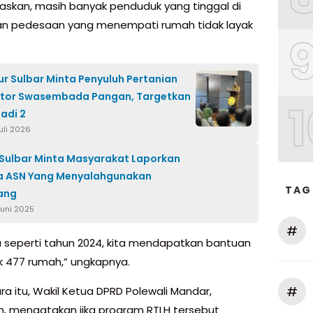
laskan, masih banyak penduduk yang tinggal di
dan pedesaan yang menempati rumah tidak layak
r Sulbar Minta Penyuluh Pertanian
otor Swasembada Pangan, Targetkan
1
Jadi 2
Juli 2026
Sulbar Minta Masyarakat Laporkan
da ASN Yang Menyalahgunakan
TAG
ang
Juni 2025
#
seperti tahun 2024, kita mendapatkan bantuan
 477 rumah,” ungkapnya.
#
a itu, Wakil Ketua DPRD Polewali Mandar,
n, mengatakan jika program RTLH tersebut