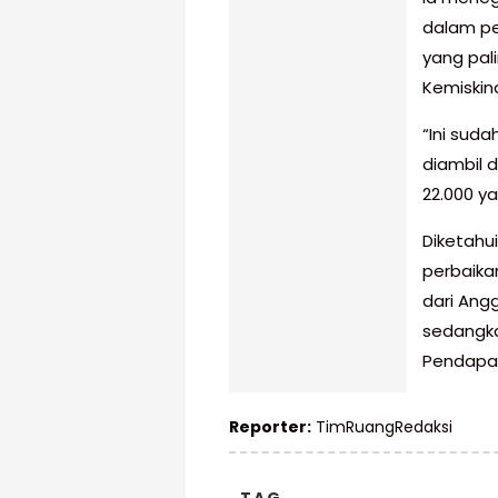
dalam pe
yang pal
Kemiskin
“Ini sud
diambil 
22.000 ya
Diketahu
perbaika
dari Ang
sedangka
Pendapat
Reporter:
TimRuangRedaksi