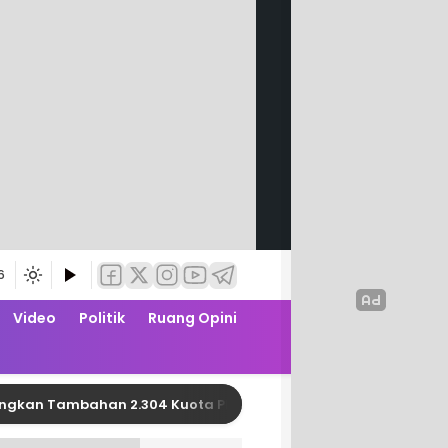
6
Video
Politik
Ruang Opini
Tambahan 2.304 Kuota PBI JK APBN dari Kemensos RI