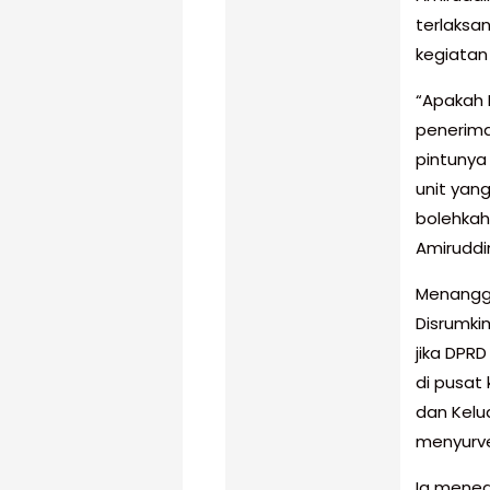
terlaksa
kegiatan
“Apakah 
penerima
pintunya
unit yan
bolehkah
Amiruddi
Menangga
Disrumki
jika DPR
di pusat
dan Kelu
menyurve
Ia menega