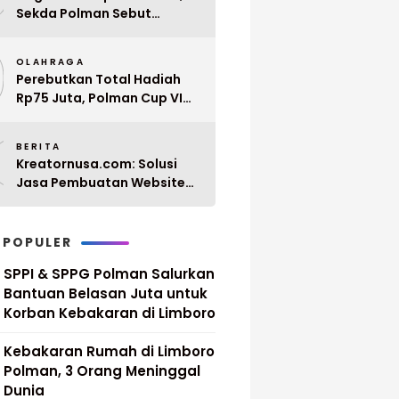
Sekda Polman Sebut
Penyerahan 10 SK PPPK
9
Paruh Waktu Balanipa
OLAHRAGA
Ditunda
Perebutkan Total Hadiah
Rp75 Juta, Polman Cup VI
2026 Siap Digelar 20 April
0
Mendatang
BERITA
Kreatornusa.com: Solusi
Jasa Pembuatan Website
Terbaik di Indonesia dengan
Harga Terjangkau
 POPULER
SPPI & SPPG Polman Salurkan
Bantuan Belasan Juta untuk
Korban Kebakaran di Limboro
Kebakaran Rumah di Limboro
Polman, 3 Orang Meninggal
Dunia