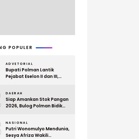
NG POPULER
ADVETORIAL
Bupati Polman Lantik
Pejabat Eselon II dan III,
Berikut Nama dan
2
Jabatannya
DAERAH
Siap Amankan Stok Pangan
2026, Bulog Polman Bidik
Penyerapan 51 Ribu Ton
3
Gabah Petani
NASIONAL
Putri Wonomulyo Mendunia,
Sesya Afriza Wakili