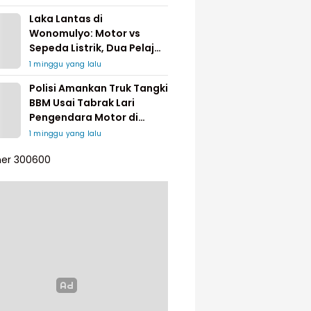
Laka Lantas di
Wonomulyo: Motor vs
Sepeda Listrik, Dua Pelajar
Dilarikan ke Rumah Sakit
1 minggu yang lalu
Polisi Amankan Truk Tangki
BBM Usai Tabrak Lari
Pengendara Motor di
Matakali
1 minggu yang lalu