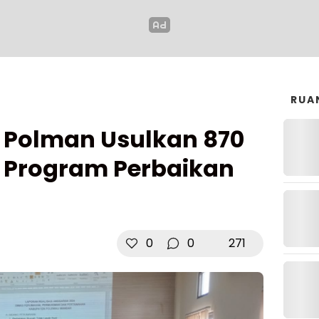
RUA
 Polman Usulkan 870
Program Perbaikan
0
0
271