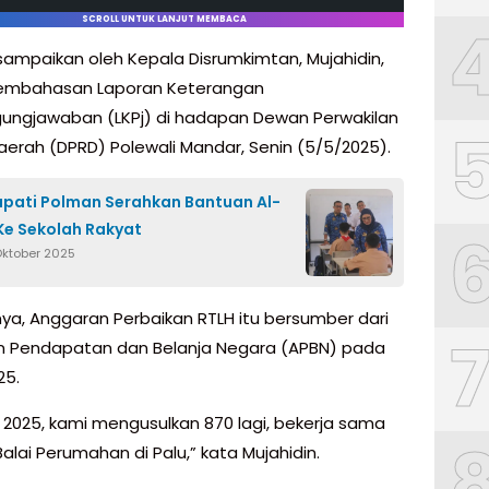
SCROLL UNTUK LANJUT MEMBACA
isampaikan oleh Kepala Disrumkimtan, Mujahidin,
embahasan Laporan Keterangan
ungjawaban (LKPj) di hadapan Dewan Perwakilan
aerah (DPRD) Polewali Mandar, Senin (5/5/2025).
upati Polman Serahkan Bantuan Al-
Ke Sekolah Rakyat
Oktober 2025
ya, Anggaran Perbaikan RTLH itu bersumber dari
 Pendapatan dan Belanja Negara (APBN) pada
25.
n 2025, kami mengusulkan 870 lagi, bekerja sama
lai Perumahan di Palu,” kata Mujahidin.