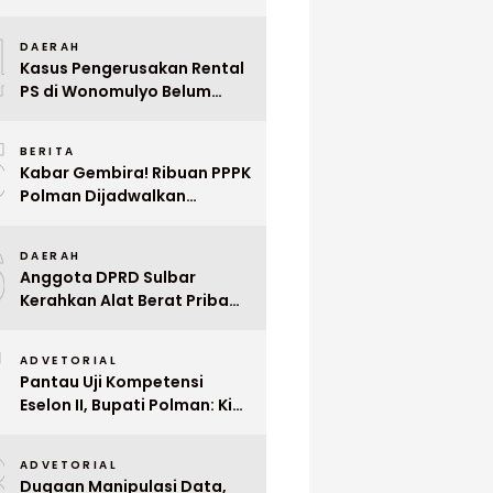
Indonesia ke Singapura Even
4
Mega Wedding Expo 2026
DAERAH
Kasus Pengerusakan Rental
PS di Wonomulyo Belum
Terungkap, Pemilik Minta
5
Polisi Segera Tangkap
BERITA
Pelaku
Kabar Gembira! Ribuan PPPK
Polman Dijadwalkan
Dilantik Januari 2026
6
DAERAH
Anggota DPRD Sulbar
Kerahkan Alat Berat Pribadi
Tangani Longsor
7
Matangnga
ADVETORIAL
Pantau Uji Kompetensi
Eselon II, Bupati Polman: Kita
Cari Pejabat yang Siap
8
Bekerja Cepat
ADVETORIAL
Dugaan Manipulasi Data,