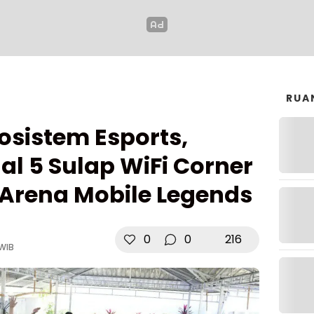
RUA
osistem Esports,
l 5 Sulap WiFi Corner
 Arena Mobile Legends
0
0
216
 WIB