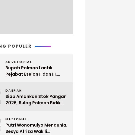
NG POPULER
ADVETORIAL
Bupati Polman Lantik
Pejabat Eselon II dan III,
Berikut Nama dan
2
Jabatannya
DAERAH
Siap Amankan Stok Pangan
2026, Bulog Polman Bidik
Penyerapan 51 Ribu Ton
3
Gabah Petani
NASIONAL
Putri Wonomulyo Mendunia,
Sesya Afriza Wakili