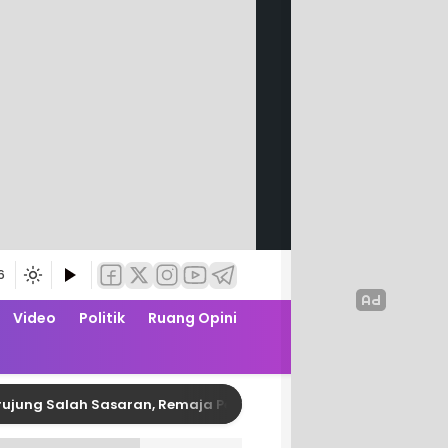
6
Video
Politik
Ruang Opini
lah Sasaran, Remaja Pembusur Pelajar di Polman Diringkus Pol