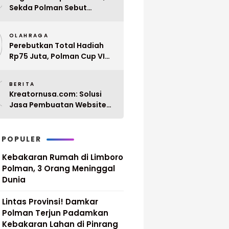
Sekda Polman Sebut
Penyerahan 10 SK PPPK
9
Paruh Waktu Balanipa
OLAHRAGA
Ditunda
Perebutkan Total Hadiah
Rp75 Juta, Polman Cup VI
2026 Siap Digelar 20 April
0
Mendatang
BERITA
Kreatornusa.com: Solusi
Jasa Pembuatan Website
Terbaik di Indonesia dengan
Harga Terjangkau
 POPULER
Kebakaran Rumah di Limboro
Polman, 3 Orang Meninggal
Dunia
Lintas Provinsi! Damkar
Polman Terjun Padamkan
Kebakaran Lahan di Pinrang