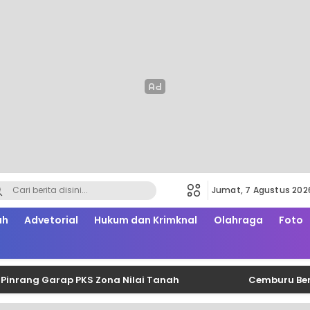
Jumat, 7 Agustus 202
ah
Advetorial
Hukum dan Krimknal
Olahraga
Foto
g Garap PKS Zona Nilai Tanah
Cemburu Berujung Sa