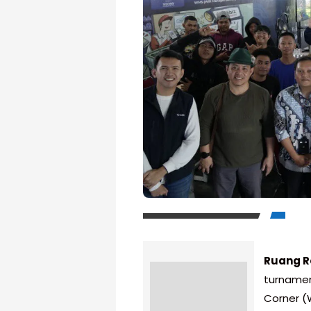
Ruang R
turnamen
Corner (W