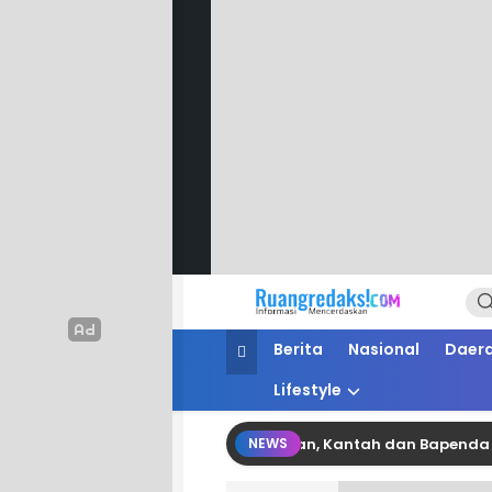
Ruang Redaksi
Informasi Mencerdaskan
Berita
Nasional
Daer
Lifestyle
nergi Pertanahan dan Perpajakan, Kantah dan Bapenda Pinran
NEWS