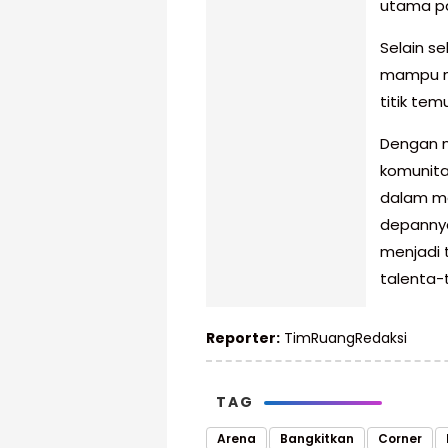
utama pa
Selain s
mampu me
titik te
Dengan m
komunita
dalam me
depannya
menjadi 
talenta-t
Reporter:
TimRuangRedaksi
TAG
Arena
Bangkitkan
Corner