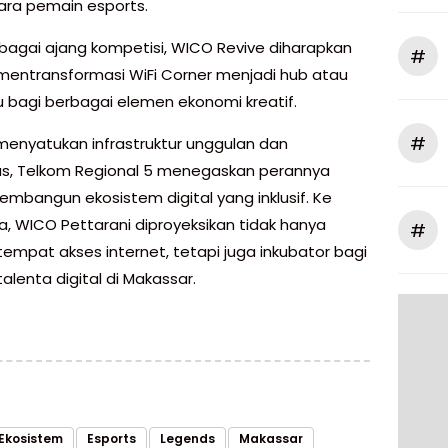
ra pemain esports.
ebagai ajang kompetisi, WICO Revive diharapkan
#
ntransformasi WiFi Corner menjadi hub atau
mu bagi berbagai elemen ekonomi kreatif.
#
enyatukan infrastruktur unggulan dan
s, Telkom Regional 5 menegaskan perannya
mbangun ekosistem digital yang inklusif. Ke
, WICO Pettarani diproyeksikan tidak hanya
#
tempat akses internet, tetapi juga inkubator bagi
alenta digital di Makassar.
Ekosistem
Esports
Legends
Makassar