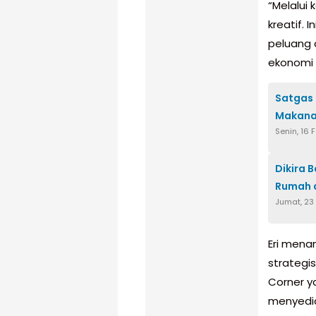
“Melalui 
kreatif.
peluang a
ekonomi 
Satgas 
Makana
Senin, 16 
Dikira 
Rumah 
Jumat, 23
Eri men
strategi
Corner y
menyedia