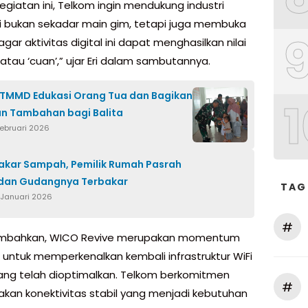
kegiatan ini, Telkom ingin mendukung industri
 Ini bukan sekadar main gim, tetapi juga membuka
gar aktivitas digital ini dapat menghasilkan nilai
atau ‘cuan’,” ujar Eri dalam sambutannya.
TMMD Edukasi Orang Tua dan Bagikan
1
n Tambahan bagi Balita
Februari 2026
Bakar Sampah, Pemilik Rumah Pasrah
dan Gudangnya Terbakar
TAG
 Januari 2026
#
ambahkan, WICO Revive merupakan momentum
s untuk memperkenalkan kembali infrastruktur WiFi
ang telah dioptimalkan. Telkom berkomitmen
#
kan konektivitas stabil yang menjadi kebutuhan