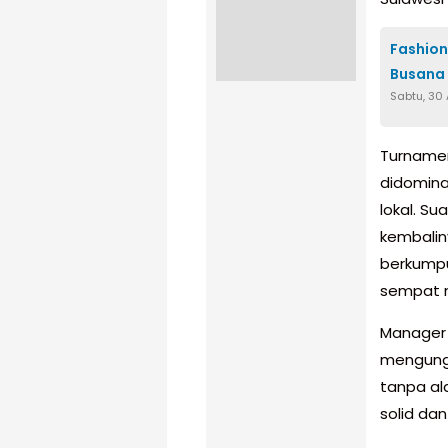
Fashion
Busana 
Sabtu, 30
Turnamen 
didomina
lokal. S
kembalin
berkumpu
sempat 
Manager 
mengungk
tanpa ala
solid dan