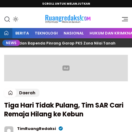
SCROLL UNTUK MELANJUTKAN
Informasi Mencerdaskan
Ruang Redaksi
BERITA
TEKNOLOGI
NASIONAL
HUKUM DAN KRIMKNA
NEWS
ntah dan Bapenda Pinrang Garap PKS Zona Nilai Tanah
Daerah
Tiga Hari Tidak Pulang, Tim SAR Cari
Remaja Hilang ke Kebun
TimRuangRedaksi