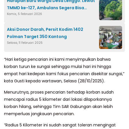
Harapan Baru Warga Desa Lenggo: Lewat
TMMD ke-127, Ambulans Segera Bisa
Kamis, 5 Februari 2026
Tembus Jalur Ekstrim
Aksi Donor Darah, Persit Kodim 1402
Polman Target 350 Kantong
Selasa, 11 Februari 2025
“Hari ketiga pencarian ini kami menyimpulkan bahwa
korban turun ke sungai sehingga mulai hari ini hingga
empat hari kedepan kami fokus pencarian disekitar sungai,”
kata Gusti kepada wartawan, Selasa (28/10/2025).
Menurutnya, proses pencarian terhadap korban sudah
mencapai radius 5 kilometer dari lokasi dilaporkannya
korban hilang, sehingga Tim SAR Gabungan akan lebih
memperluas jangkauan pencarian.
“Radius 5 Kilometer ini sudah sangat toleran mengingat