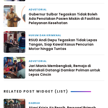
ADVETORIAL
3 hari yang lalu
Gubernur Sulbar Tegaskan Tidak Boleh
Ada Penolakan Pasien Miskin di Fasilitas
Pelayanan Kesehatan
HUKUM DAN KRIMKNAL
4 minggu yang lalu
RSUD Andi Depu Tegaskan Tidak Lepas
Tangan, Siap Kawal Kasus Pencurian
Motor hingga Tuntas
ADVETORIAL
1 bulan yang lalu
Jari Manis Membengkak, Remaja di
Matakali Datangi Damkar Polman untuk
Lepas Cincin
RELATED POST WIDGET (LIST)
DAERAH
3 hari yang lalu
Atasi Krisis Air Bersih, Personel Brimob