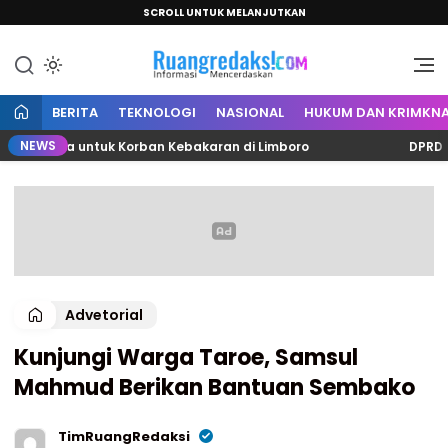
SCROLL UNTUK MELANJUTKAN
Informasi Mencerdaskan
Ruang Redaksi
BERITA
TEKNOLOGI
NASIONAL
HUKUM DAN KRIMKNA
NEWS
 Juta untuk Korban Kebakaran di Limboro
DPRD Polman
Advetorial
Kunjungi Warga Taroe, Samsul
Mahmud Berikan Bantuan Sembako
TimRuangRedaksi