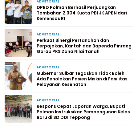
ADVETORIAL
12 jam yang lalu
DPRD Polman Berhasil Perjuangkan
Tambahan 2.304 Kuota PBI JK APBN dari
Kemensos RI
ADVETORIAL
2 hari yang lalu
Perkuat Sinergi Pertanahan dan
Perpajakan, Kantah dan Bapenda Pinrang
Garap PKS Zona Nilai Tanah
ADVETORIAL
4 hari yang lalu
Gubernur Sulbar Tegaskan Tidak Boleh
Ada Penolakan Pasien Miskin di Fasilitas
Pelayanan Kesehatan
ADVETORIAL
1 minggu yang lalu
Respons Cepat Laporan Warga, Bupati
Polman Instruksikan Pembangunan Kelas
Baru di SD DDI Teppong