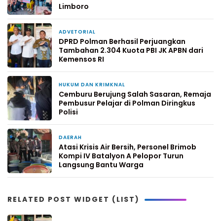
Limboro
ADVETORIAL
12 jam yang lalu
DPRD Polman Berhasil Perjuangkan
Tambahan 2.304 Kuota PBI JK APBN dari
Kemensos RI
HUKUM DAN KRIMKNAL
2 hari yang lalu
Cemburu Berujung Salah Sasaran, Remaja
Pembusur Pelajar di Polman Diringkus
Polisi
DAERAH
4 hari yang lalu
Atasi Krisis Air Bersih, Personel Brimob
Kompi IV Batalyon A Pelopor Turun
Langsung Bantu Warga
RELATED POST WIDGET (LIST)