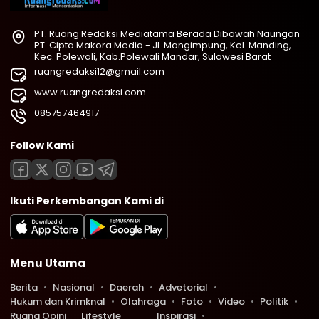
PT. Ruang Redaksi Mediatama Berada Dibawah Naungan
PT. Cipta Makora Media - Jl. Mangimpung, Kel. Manding,
Kec. Polewali, Kab.Polewali Mandar, Sulawesi Barat
ruangredaksi12@gmail.com
www.ruangredaksi.com
085757464917
Follow Kami
Ikuti Perkembangan Kami di
Menu Utama
Berita
Nasional
Daerah
Advetorial
Hukum dan Krimknal
Olahraga
Foto
Video
Politik
Ruang Opini
Lifestyle
Inspirasi