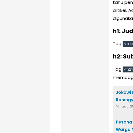
tahu pem
artikel.
digunaka
h1: Ju
Tag
<h1
h2: Su
Tag
<h2
membagi 
Jokowi 
Rohingy
Minggu, 2
Pesona 
Warga M