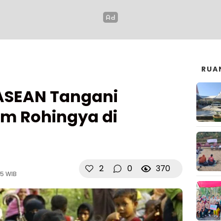
RUA
ASEAN Tangani
m Rohingya di
2
0
370
35 WIB