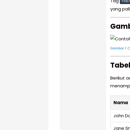
Tag
<h6
yang pal
Gamb
Gambar 1: 
Tabel
Berikut 
menampil
Nama
John D
Jane S