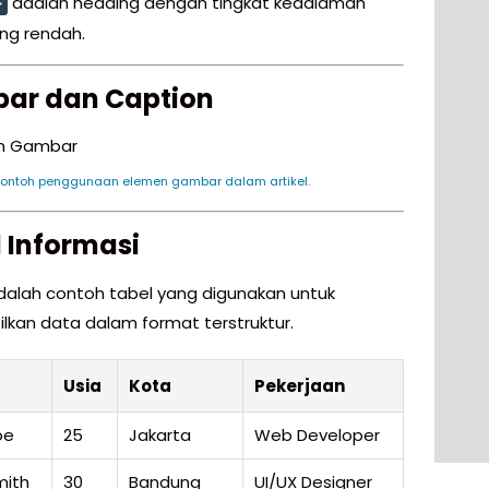
adalah heading dengan tingkat kedalaman
>
ing rendah.
ar dan Caption
Contoh penggunaan elemen gambar dalam artikel.
 Informasi
adalah contoh tabel yang digunakan untuk
kan data dalam format terstruktur.
Usia
Kota
Pekerjaan
oe
25
Jakarta
Web Developer
mith
30
Bandung
UI/UX Designer