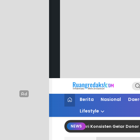
Ruang Redaksi
Informasi Mencerdaskan
Berita
Nasional
Daer
Lifestyle
 Darah, Masjid Nur Intan Lestari Konsisten Gelar Donor Tiap Ti
NEWS