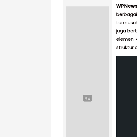
WPNew
berbagai
termasuk 
juga ber
elemen-
struktur 