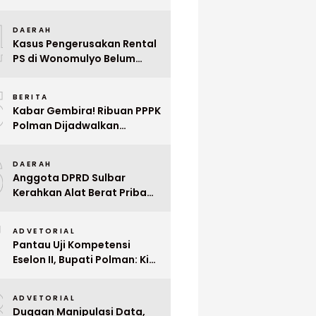
Indonesia ke Singapura Even
4
Mega Wedding Expo 2026
DAERAH
Kasus Pengerusakan Rental
PS di Wonomulyo Belum
Terungkap, Pemilik Minta
5
Polisi Segera Tangkap
BERITA
Pelaku
Kabar Gembira! Ribuan PPPK
Polman Dijadwalkan
Dilantik Januari 2026
6
DAERAH
Anggota DPRD Sulbar
Kerahkan Alat Berat Pribadi
Tangani Longsor
7
Matangnga
ADVETORIAL
Pantau Uji Kompetensi
Eselon II, Bupati Polman: Kita
Cari Pejabat yang Siap
8
Bekerja Cepat
ADVETORIAL
Dugaan Manipulasi Data,