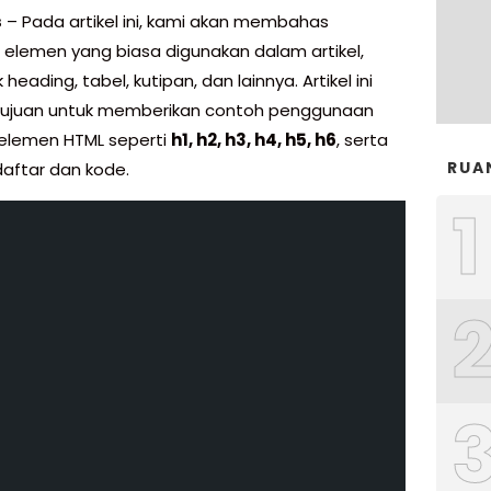
s
– Pada artikel ini, kami akan membahas
 elemen yang biasa digunakan dalam artikel,
heading, tabel, kutipan, dan lainnya. Artikel ini
tujuan untuk memberikan contoh penggunaan
elemen HTML seperti
h1, h2, h3, h4, h5, h6
, serta
RUA
daftar dan kode.
1