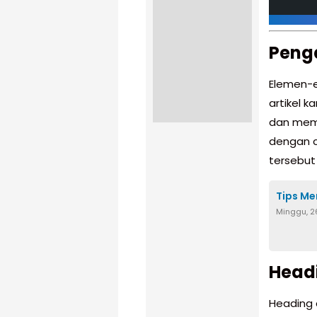
Peng
Elemen-e
artikel 
dan mem
dengan c
tersebut
Tips Me
Minggu, 2
Headi
Heading 