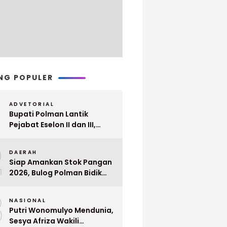
NG POPULER
ADVETORIAL
Bupati Polman Lantik
Pejabat Eselon II dan III,
Berikut Nama dan
2
Jabatannya
DAERAH
Siap Amankan Stok Pangan
2026, Bulog Polman Bidik
Penyerapan 51 Ribu Ton
3
Gabah Petani
NASIONAL
Putri Wonomulyo Mendunia,
Sesya Afriza Wakili