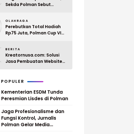
Sekda Polman Sebut
Penyerahan 10 SK PPPK
9
Paruh Waktu Balanipa
OLAHRAGA
Ditunda
Perebutkan Total Hadiah
Rp75 Juta, Polman Cup VI
2026 Siap Digelar 20 April
0
Mendatang
BERITA
Kreatornusa.com: Solusi
Jasa Pembuatan Website
Terbaik di Indonesia dengan
Harga Terjangkau
 POPULER
Kementerian ESDM Tunda
Peresmian Lisdes di Polman
Jaga Profesionalisme dan
Fungsi Kontrol, Jurnalis
Polman Gelar Media
Gathering