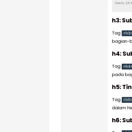
Senin, 23
h3: Su
Tag
<h3
bagian-ba
h4: Su
Tag
<h4
pada bag
h5: Ti
Tag
<h5
dalam hie
h6: Su