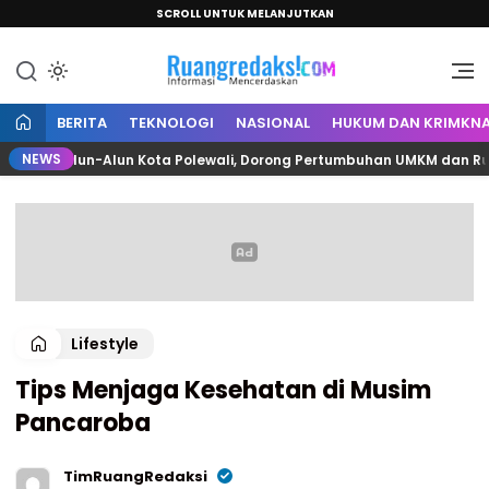
SCROLL UNTUK MELANJUTKAN
Informasi Mencerdaskan
Ruang Redaksi
BERITA
TEKNOLOGI
NASIONAL
HUKUM DAN KRIMKNA
NEWS
n Alun-Alun Kota Polewali, Dorong Pertumbuhan UMKM dan Ruang Pu
Lifestyle
Tips Menjaga Kesehatan di Musim
Pancaroba
TimRuangRedaksi