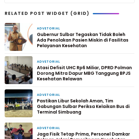
RELATED POST WIDGET (GRID)
ADVETORIAL
7 hari yang lalu
Gubernur Sulbar Tegaskan Tidak Boleh
Ada Penolakan Pasien Miskin di Fasilitas
Pelayanan Kesehatan
ADVETORIAL
2 minggu yang lalu
Atasi Defisit UHC Rp6 Miliar, DPRD Polman
Dorong Mitra Dapur MBG Tanggung BPJS
Kesehatan Relawan
ADVETORIAL
1 bulan yang lalu
Pastikan Libur Sekolah Aman, Tim
Gabungan Sulbar Periksa Kelaikan Bus di
Terminal Simbuang
ADVETORIAL
1 bulan yang lalu
Jaga Fisik Tetap Prima, Personel Damkar