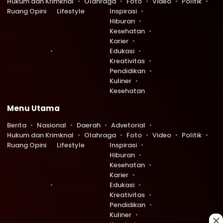
Hukum dan Krimknal
Olahraga
Foto
Video
Politik
Ruang Opini
Lifestyle
Inspirasi
Hiburan
Kesehatan
Karier
Edukasi
Kreativitas
Pendidikan
Kuliner
Kesehatan
Menu Utama
Berita
Nasional
Daerah
Advetorial
Hukum dan Krimknal
Olahraga
Foto
Video
Politik
Ruang Opini
Lifestyle
Inspirasi
Hiburan
Kesehatan
Karier
Edukasi
Kreativitas
Pendidikan
Kuliner