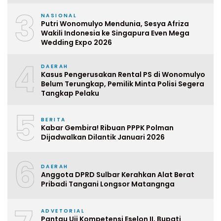
3
NASIONAL
Putri Wonomulyo Mendunia, Sesya Afriza
Wakili Indonesia ke Singapura Even Mega
Wedding Expo 2026
4
DAERAH
Kasus Pengerusakan Rental PS di Wonomulyo
Belum Terungkap, Pemilik Minta Polisi Segera
Tangkap Pelaku
5
BERITA
Kabar Gembira! Ribuan PPPK Polman
Dijadwalkan Dilantik Januari 2026
6
DAERAH
Anggota DPRD Sulbar Kerahkan Alat Berat
Pribadi Tangani Longsor Matangnga
ADVETORIAL
Pantau Uji Kompetensi Eselon II, Bupati