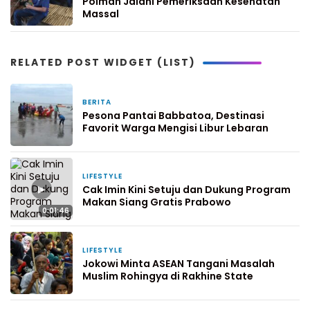
Polman Jalani Pemeriksaan Kesehatan
Massal
RELATED POST WIDGET (LIST)
BERITA
23 Maret 2026
Pesona Pantai Babbatoa, Destinasi
Favorit Warga Mengisi Libur Lebaran
LIFESTYLE
25 Agustus 2024
▶
Cak Imin Kini Setuju dan Dukung Program
Makan Siang Gratis Prabowo
0:01:46
LIFESTYLE
25 Agustus 2024
Jokowi Minta ASEAN Tangani Masalah
Muslim Rohingya di Rakhine State